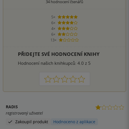
34
hodnocení čtenářů
5×
5 hvězdiček
6×
4 hvězdičky
4×
3 hvězdičky
6×
2 hvězdičky
13×
1 hvezdička
PŘIDEJTE SVÉ HODNOCENÍ KNIHY
Hodnocení našich knihkupců: 4.0 z 5
1
2
3
4
5
RADIS
registrovaný uživatel
Zakoupil produkt
Hodnoceno z aplikace