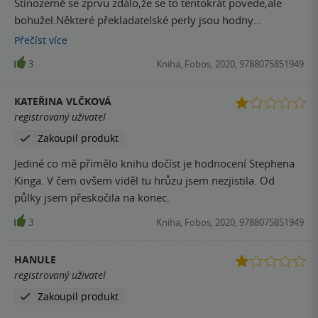
Stínozemě se zprvu zdálo,že se to tentokrát povede,ale
bohužel.Některé překladatelské perly jsou hodny
zaznamenání. To se pak špatně čte kniha,kde se rychle
Přečíst
více
střídá realita s fantazií nebo s fantazií na druhou.
3
Kniha, Fobos, 2020, 9788075851949
KATEŘINA VLČKOVÁ
registrovaný uživatel
Zakoupil produkt
Jediné co mě přimělo knihu dočíst je hodnocení Stephena
Kinga. V čem ovšem viděl tu hrůzu jsem nezjistila. Od
půlky jsem přeskočila na konec.
3
Kniha, Fobos, 2020, 9788075851949
HANULE
registrovaný uživatel
Zakoupil produkt