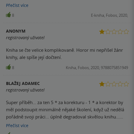
se komu zdá a co je skutečné a chuť knihu zahodit narůstá.
Přečíst
více
Navíc je prokládaná vyprávěním pohádek a různých
8
E-kniha, Fobos, 2020,
příběhů, což opět odvádí pozornost. Jediné co mě udrželo
u čtení byla zvědavost jak to celé autor zakončí. Příběhu
ANONYM
dávám body za originalitu a ve finále všechny ty nesmysly
registrovaný uživatel
měly v příběhu své místo a účel. A opravdu dostala zabrat
má fantazie, abych si dokázala představit to, co se autor
Kniha se čte velice komplikovaně. Horor mi nepřišel žánr
snažil popsat. Kniha je náročná na čtení a přesto zajímavá,
knihy, ale spíše její dočtení.
pohádková, mysteriózní, trochu strašidelná, ale rozhodně
8
Kniha, Fobos, 2020, 9788075851949
ne horor.
BLAŽEJ ADAMEC
registrovaný uživatel
Super příběh... za ten 5 * za korekturu - 1 * a korektor by
měl podstoupit minimálně nějaké školení, když už nedělá
pořádně svoji práci... úplně degradoval skvělou knihu...
škoda, že nejde dát 0 *...
Přečíst
více