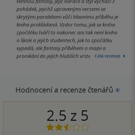
temnou fantasy, jejíž narace a styl vychází z
pohádek, jejichž upravenými verzemi se
skrytými paralelami vůči hlavnímu příběhu je
kniha prokládaná. Vzdor tomu, jak se kniha
zpočátku tváří to nakonec ani tak není kniha
o škole a jejích studentech, jak to zpočátku
vypadá, ale fantasy příběhem o magii a
pronikání do jejích hlubších vrstev.
Celá recenze
Hodnocení a recenze čtenářů
2.5
z
5