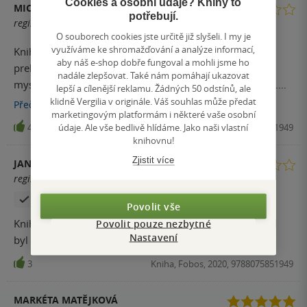
Cookies a osobní údaje? Knihy to
MICHAELA
potřebují.
registrovaný uživatel
O souborech cookies jste určitě již slyšeli. I my je
využíváme ke shromažďování a analýze informací,
Kniha se cte pomerne obtizne, mozna je to jen spatnym
aby náš e-shop dobře fungoval a mohli jsme ho
prekladem...nevim. Tezko jsem se behem cteni drzela
nadále zlepšovat. Také nám pomáhají ukazovat
myslenkami prave u knihy... Napad dobry, pribeh super.
lepší a cílenější reklamu. Žádných 50 odstínů, ale
Jen v originale by se to cetlo lepe, ta stylistika mi absolutne
klidně Vergilia v originále. Váš souhlas může předat
Přečíst
více
marketingovým platformám i některé vaše osobní
nesedla.
údaje. Ale vše bedlivě hlídáme. Jako naši vlastní
4
Kniha, Fobos, 2020, 9788075851949
knihovnu!
Zjistit více
JANA URSÍKOVÁ
registrovaný uživatel
Zakoupil produkt
Povolit vše
Knihu jsem sice dočetla ale byl to boj. Je to škoda,nápad
Povolit pouze nezbytné
Nastavení
byl dobrý...
3
Kniha, Fobos, 2020, 9788075851949
MARKÉTA MATĚJKOVÁ