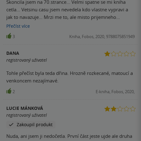
Skoncila jsem na 70.strance... Velmi spatne se mi kniha
cetla... Vetsinu casu jsem nevedela kdo vlastne vypravi a
jak to navazuje... Mrzi me to, ale misto prijemneho
odreagovani me kniha zklamala...
Přečíst
více
3
Kniha, Fobos, 2020, 9788075851949
DANA
registrovaný uživatel
Tohle přečíst byla teda dřina. Hrozně rozkecané, matoucí a
venkoncem nezajímavé.
2
E-kniha, Fobos, 2020,
LUCIE MÁNKOVÁ
registrovaný uživatel
Zakoupil produkt
Nuda, ani jsem ji nedočetla. První část jeste ujde ale druha