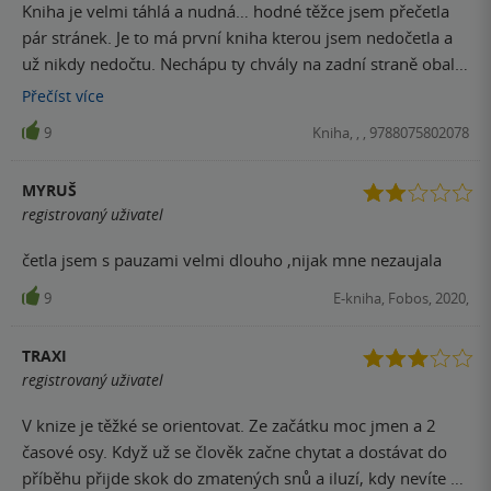
Kniha je velmi táhlá a nudná… hodné těžce jsem přečetla
pár stránek. Je to má první kniha kterou jsem nedočetla a
už nikdy nedočtu. Nechápu ty chvály na zadní straně obalu.
Vůbec není děsivá a vůbec nic se tam neděje… alespoň ne v
Přečíst
více
první třetině.
9
Kniha, , , 9788075802078
MYRUŠ
registrovaný uživatel
četla jsem s pauzami velmi dlouho ,nijak mne nezaujala
9
E-kniha, Fobos, 2020,
TRAXI
registrovaný uživatel
V knize je těžké se orientovat. Ze začátku moc jmen a 2
časové osy. Když už se člověk začne chytat a dostávat do
příběhu přijde skok do zmatených snů a iluzí, kdy nevíte co