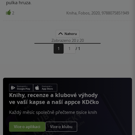
pulka hruza.
2
Kniha, Fobos, 2020, 9788075851949
Nahoru
Zobrazeno 20 z 20
1
/ 1
Přejít
na
stránku
Knihy, recenze a klubové výhody
ve vaší kapse a naší appce KDčko
Každý měsíc společně přečteme tisíce knih
Více o aplikaci
Více o klubu