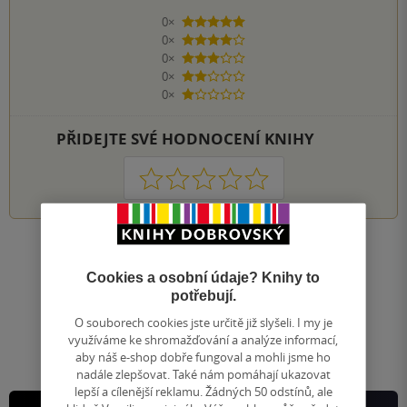
0×
5 hvězdiček
0×
4 hvězdičky
0×
3 hvězdičky
0×
2 hvězdičky
0×
1 hvezdička
PŘIDEJTE SVÉ HODNOCENÍ KNIHY
1
2
3
4
5
Nahoru
Cookies a osobní údaje? Knihy to
Zobrazeno 20 z 20
potřebují.
1
/ 1
Přejít
O souborech cookies jste určitě již slyšeli. I my je
na
využíváme ke shromažďování a analýze informací,
stránku
aby náš e-shop dobře fungoval a mohli jsme ho
nadále zlepšovat. Také nám pomáhají ukazovat
lepší a cílenější reklamu. Žádných 50 odstínů, ale