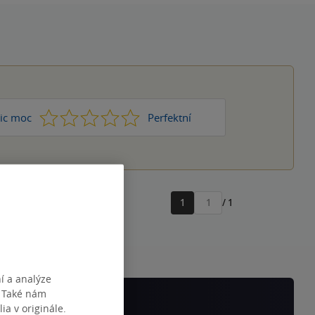
1
2
3
4
5
ic moc
Perfektní
1
/ 1
Přejít
na
stránku
í a analýze
. Také nám
ia v originále.