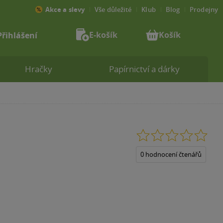
Akce a slevy
Vše důležité
Klub
Blog
Prodejny
E-košík
Košík
Přihlášení
Hračky
Papírnictví a dárky
0.0
z
5
0 hodnocení čtenářů
hvězdiček