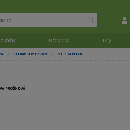
ioknihy
Učebnice
Hry
ce
Kreslení a malování
Nauč se kreslit
»
»
IVA PROŠKOVÁ