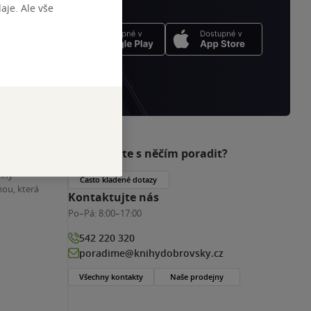
je. Ale vše
Potřebujete s něčím poradit?
nihy
Často kladené dotazy
ou, která
Kontaktujte nás
Po–Pá:
8:00–17:00
542 220 320
poradime@knihydobrovsky.cz
Všechny kontakty
Naše prodejny