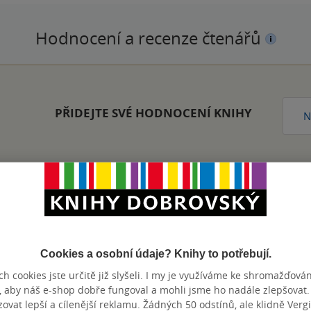
Hodnocení a recenze čtenářů
PŘIDEJTE SVÉ HODNOCENÍ KNIHY
N
Zobrazeno 20 z 20
Cookies a osobní údaje? Knihy to potřebují.
h cookies jste určitě již slyšeli. I my je využíváme ke shromažďován
, aby náš e-shop dobře fungoval a mohli jsme ho nadále zlepšovat
výhody
vat lepší a cílenější reklamu. Žádných 50 odstínů, ale klidně Vergil