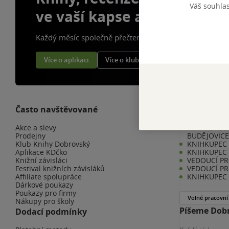
Váš souhla
ve vaší kapse a naší appce
Každý měsíc společně přečteme tisíce knih
Více o aplikaci
Více o klubu
Často navštěvované
Kariéra v K
Akce a slevy
KNIHKUPEC 
Prodejny
BUDĚJOVIC
Klub Knihy Dobrovský
KNIHKUPEC -
Aplikace KDčko
KNIHKUPEC 
Knižní závisláci
VEDOUCÍ PR
Festival knižních závisláků
VEDOUCÍ PR
Affiliate spolupráce
KNIHKUPEC 
Dárkové poukazy
Poukazy pro firmy
Volné pracovní
Nákupy pro školy
Píšeme Dobr
Dodací podmínky