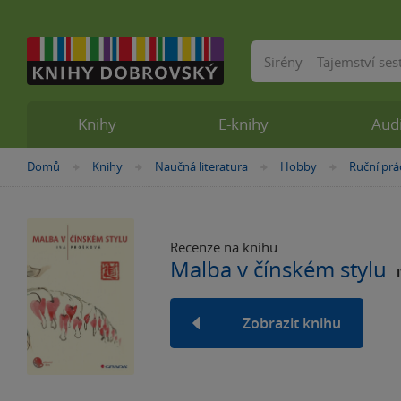
Vyhledávání
Knihy
E-knihy
Aud
Nacházíte
Domů
Knihy
Naučná literatura
Hobby
Ruční prá
»
»
»
»
se
zde:
Recenze na knihu
Malba v čínském stylu
Zobrazit knihu