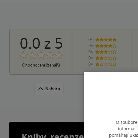
0.0
z
5
0×
5 hvězdiček
0×
4 hvězdičky
0×
3 hvězdičky
0×
2 hvězdičky
0×
0
hodnocení čtenářů
1 hvezdička
Nahoru
O souborec
informací
Knihy, recenze a klubové 
pomáhají ukazo