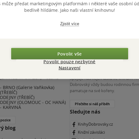
s může předat marketingovým platformám i některé vaše osobní úda
 KDčko
bedlivě hlídáme. Jako naši vlastní knihovnu!
Zjistit více
Povolit vše
Povolit pouze nezbytné
nihy Dobrovský
Více o nás
Nastavení
(ZKRÁCENÝ ÚVAZEK) - ČESKÉ
Spojuje nás nejen láska ke knihám. K
E
Dobrovský vždy budou rodinnou firm
 BRNO (Galerie Vaňkovka)
pamatuje na své kořeny.
(TŘEBÍČ)
ODEJNY (TŘEBÍČ)
ODEJNY (OLOMOUC - OC HANÁ)
Přečtěte si náš příběh
- KARVINÁ
Sledujte nás
 pozice
KnihyDobrovsky.cz
ý blog
Knižní závisláci