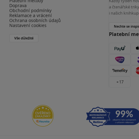
Platební metody
Každý týden nov
Doprava
a čtenářské tri
Obchodní podmínky
i našich knihkup
Reklamace a vrácení
Ochrana osobních údajů
Nastavení cookies
Nechte se inspi
Platební m
Vše důležité
+ 17