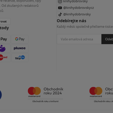
é recenze, doporučení, tipy
knihydobrovsky
ky. Od zkušených redaktorů
@knihydobrovskycz
ců.
@knihydobrovsky
Odebírejte nás
rovat
Každý měsíc společně přečteme tisíce
etody
Odeb