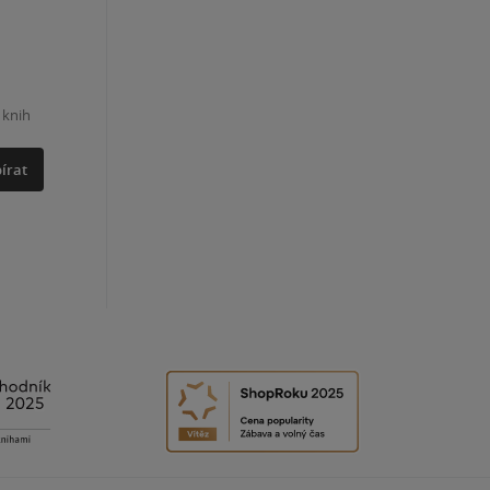
 knih
írat