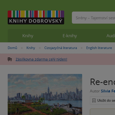
Vyhledávání
Knihy
E-knihy
Aud
Nacházíte
Domů
Knihy
Cizojazyčná literatura
English literature
»
»
»
se
zde:
Zásilkovna zdarma celý týden!
Re-en
Autor
Silvia F
Uložit do 