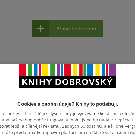
Přidat hodnocení
Cookies a osobní údaje? Knihy to potřebují.
h cookies jste určitě již slyšeli. I my je využíváme ke shromažďován
, aby náš e-shop dobře fungoval a mohli jsme ho nadále zlepšovat
vat lepší a cílenější reklamu. Žádných 50 odstínů, ale klidně Vergil
s může předat marketingovým platformám i některé vaše osobní úda