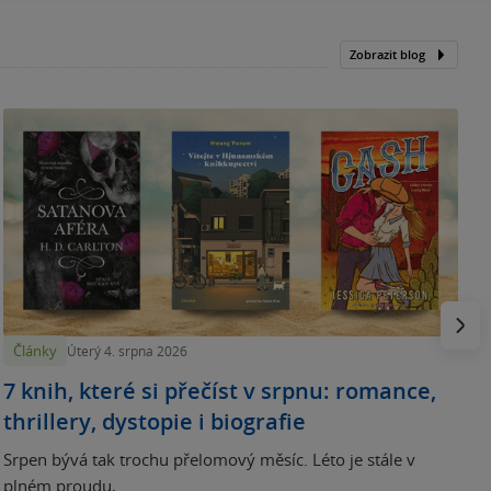
Zobrazit blog
N
p
Násled
Články
Úterý 4. srpna 2026
7 knih, které si přečíst v srpnu: romance,
thrillery, dystopie i biografie
Srpen bývá tak trochu přelomový měsíc. Léto je stále v
plném proudu,...