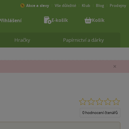
Akce a slevy
Vše důležité
Klub
Blog
Prodejny
E-košík
Košík
Přihlášení
Hračky
Papírnictví a dárky
Zav
0.0
z
5
0 hodnocení čtenářů
hvěz