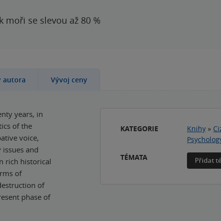
 k moři se slevou až 80 %
y autora
Vývoj ceny
enty years, in
ics of the
KATEGORIE
Knihy
»
Ci
ative voice,
Psycholog
y issues and
TÉMATA
Přidat 
 rich historical
orms of
destruction of
resent phase of