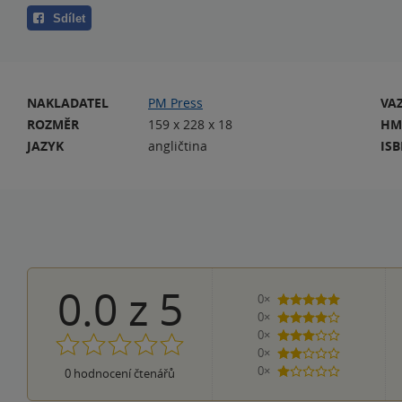
Sdílet
NAKLADATEL
PM Press
VA
ROZMĚR
159 x 228 x 18
HM
JAZYK
angličtina
IS
0.0
z
5
0×
5 hvězdiček
0×
4 hvězdičky
0×
3 hvězdičky
0×
2 hvězdičky
0×
0
hodnocení čtenářů
1 hvezdička