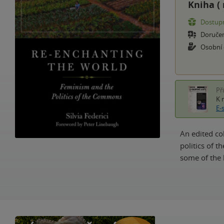
Kniha (
Dostupn
Doruče
Osobní
Př
K 
E-
An edited col
politics of 
some of the 