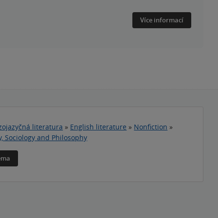
Více informací
zojazyčná literatura
»
English literature
»
Nonfiction
»
y, Sociology and Philosophy
téma