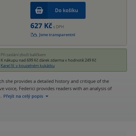
Do košíku
627 Kč
s DPH
Jsme transparentní
Při zaslání zboží balíčkem
K nákupu nad 699 Kč
dárek zdarma
v hodnotě 249 Kč
Karel IV. v kouzelném kukátku
ch she provides a detailed history and critique of the
e voice, Federici provides readers with an analysis of
…
Přejít na celý popis