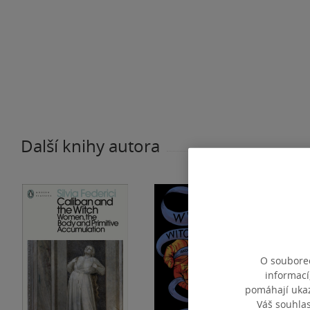
Další knihy autora
O souborec
informací
pomáhají ukazo
Váš souhla