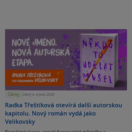
Články
Úterý 4. srpna 2026
Radka Třeštíková otevírá další autorskou
kapitolu. Nový román vydá jako
Velikovsky
Rozpálené slunce, ospalé francouzské městečko a