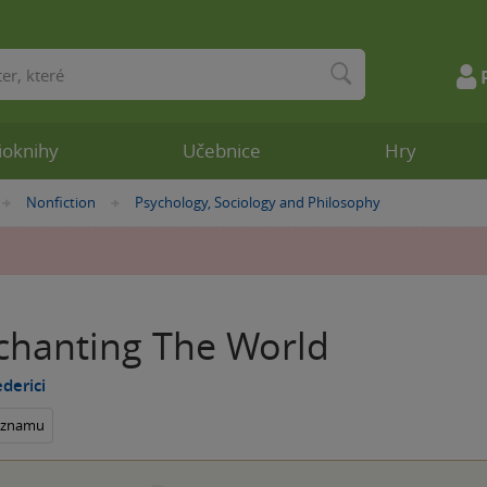
ioknihy
Učebnice
Hry
Nonfiction
Psychology, Sociology and Philosophy
»
»
chanting The World
ederici
seznamu