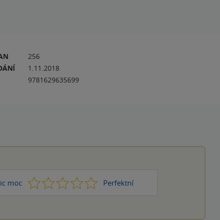
RAN
256
DÁNÍ
1.11.2018
9781629635699
1
2
3
4
5
ic moc
Perfektní