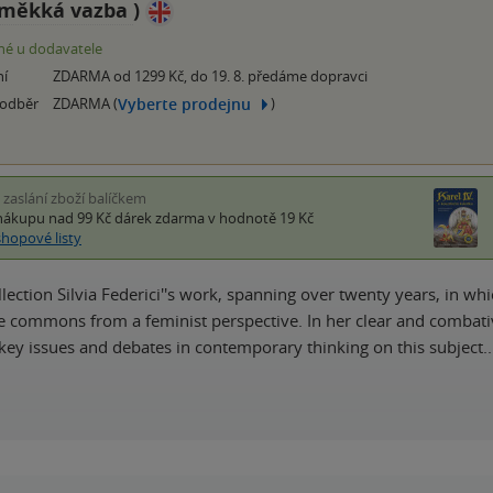
měkká vazba
)
é u dodavatele
ní
ZDARMA od 1299 Kč, do 19. 8. předáme dopravci
Vyberte prodejnu
 odběr
ZDARMA (
)
i zaslání zboží balíčkem
nákupu nad 99 Kč
dárek zdarma
v hodnotě 19 Kč
shopové listy
lection Silvia Federici''s work, spanning over twenty years, in whi
the commons from a feminist perspective. In her clear and combativ
key issues and debates in contemporary thinking on this subject.