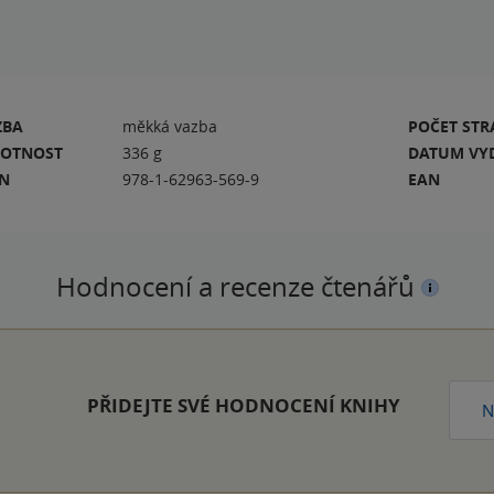
ZBA
měkká vazba
POČET ST
OTNOST
336 g
DATUM VY
BN
978-1-62963-569-9
EAN
Hodnocení a recenze čtenářů
PŘIDEJTE SVÉ HODNOCENÍ KNIHY
N