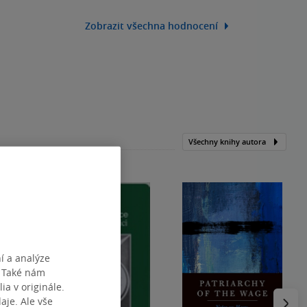
Zobrazit všechna hodnocení
Všechny knihy autora
í a analýze
. Také nám
ia v originále.
Následu
je. Ale vše