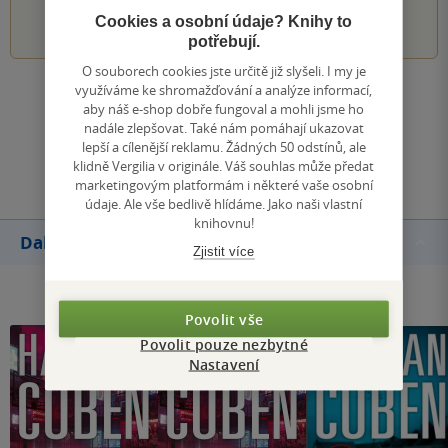
1
2
3
4
5
Cookies a osobní údaje? Knihy to
potřebují.
O souborech cookies jste určitě již slyšeli. I my je
využíváme ke shromažďování a analýze informací,
Zobrazit všechna hodnocení
aby náš e-shop dobře fungoval a mohli jsme ho
nadále zlepšovat. Také nám pomáhají ukazovat
lepší a cílenější reklamu. Žádných 50 odstínů, ale
Přidat hodnocení
klidně Vergilia v originále. Váš souhlas může předat
marketingovým platformám i některé vaše osobní
údaje. Ale vše bedlivě hlídáme. Jako naši vlastní
knihovnu!
Další knihy autora
Zjistit více
Povolit vše
Povolit pouze nezbytné
Nastavení