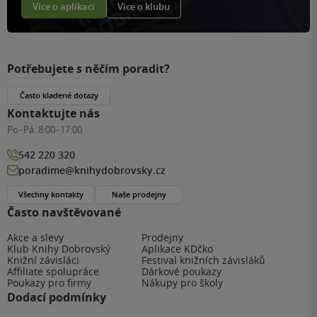
Více o aplikaci
Více o klubu
Potřebujete s něčím poradit?
Často kladené dotazy
Kontaktujte nás
Po–Pá:
8:00–17:00
542 220 320
poradime@knihydobrovsky.cz
Všechny kontakty
Naše prodejny
Často navštěvované
Akce a slevy
Prodejny
Klub Knihy Dobrovský
Aplikace KDčko
Knižní závisláci
Festival knižních závisláků
Affiliate spolupráce
Dárkové poukazy
Poukazy pro firmy
Nákupy pro školy
Dodací podmínky