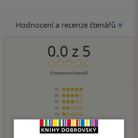
Hodnocení a recenze čtenářů
0.0
z
5
0
hodnocení čtenářů
0×
5 hvězdiček
0×
4 hvězdičky
0×
3 hvězdičky
0×
2 hvězdičky
0×
1 hvezdička
PŘIDEJTE SVÉ HODNOCENÍ KNIHY