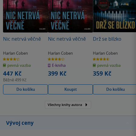
Nic netrvá věčně
Nic netrvá věčně
Drž se blízko
Harlan Coben
Harlan Coben
Harlan Coben
4.3
4.3
4.6
z
z
z
pevná vazba
E-kniha
pevná vazba
5
5
5
hvězdiček
hvězdiček
hvězdiček
447 Kč
399 Kč
359 Kč
Běžně
499 Kč
Do košíku
Koupit
Do košíku
Všechny knihy autora
Vývoj ceny