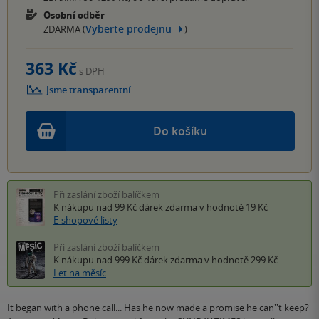
Osobní odběr
Vyberte prodejnu
ZDARMA (
)
363 Kč
s DPH
Jsme transparentní
Do košíku
Při zaslání zboží balíčkem
K nákupu nad 99 Kč
dárek zdarma
v hodnotě 19 Kč
E-shopové listy
Při zaslání zboží balíčkem
K nákupu nad 999 Kč
dárek zdarma
v hodnotě 299 Kč
Let na měsíc
It began with a phone call... Has he now made a promise he can''t keep?