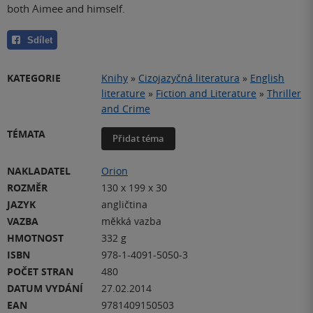
both Aimee and himself.
Sdílet
KATEGORIE
Knihy
»
Cizojazyčná literatura
»
English
literature
»
Fiction and Literature
»
Thriller
and Crime
TÉMATA
Přidat téma
NAKLADATEL
Orion
ROZMĚR
130 x 199 x 30
JAZYK
angličtina
VAZBA
měkká vazba
HMOTNOST
332 g
ISBN
978-1-4091-5050-3
POČET STRAN
480
DATUM VYDÁNÍ
27.02.2014
EAN
9781409150503