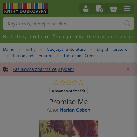
Vyhledávání
Bestsellery
Učebnice
Školní potřeby
Dark romance
Zachra
Nacházíte
Domů
Knihy
Cizojazyčná literatura
English literature
»
»
»
se
Fiction and Literature
Thriller and Crime
»
»
zde:
Zásilkovna zdarma celý týden!
Za
0.0
z
5
0 hodnocení čtenářů
hvězdiček
Promise Me
Autor
Harlan Coben