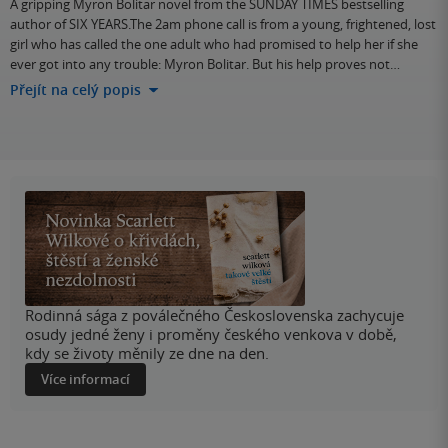
A gripping Myron Bolitar novel from the SUNDAY TIMES bestselling
author of SIX YEARS.The 2am phone call is from a young, frightened, lost
girl who has called the one adult who had promised to help her if she
ever got into any trouble: Myron Bolitar. But his help proves not…
Přejít na celý popis
Rodinná sága z poválečného Československa zachycuje
osudy jedné ženy i proměny českého venkova v době,
kdy se životy měnily ze dne na den.
Více informací