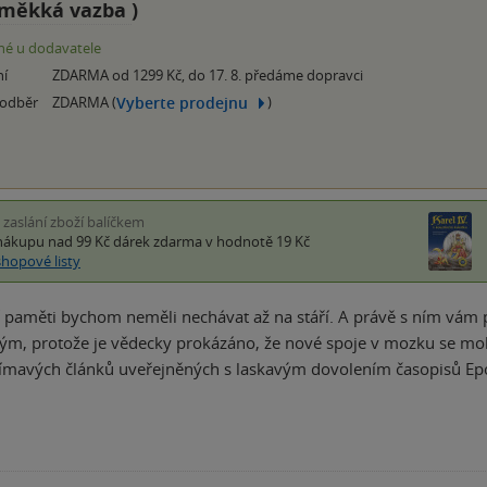
měkká vazba
)
é u dodavatele
ní
ZDARMA od 1299 Kč, do 17. 8. předáme dopravci
Vyberte prodejnu
 odběr
ZDARMA (
)
i zaslání zboží balíčkem
nákupu nad 99 Kč
dárek zdarma
v hodnotě 19 Kč
shopové listy
 paměti bychom neměli nechávat až na stáří. A právě s ním vám
m, protože je vědecky prokázáno, že nové spoje v mozku se moho
jímavých článků uveřejněných s laskavým dovolením časopisů Ep