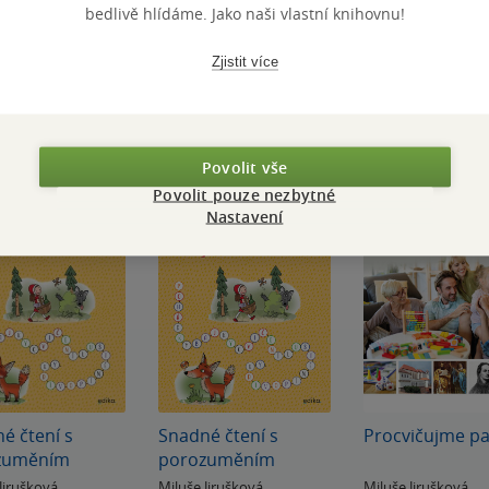
bedlivě hlídáme. Jako naši vlastní knihovnu!
Zjistit více
Povolit vše
Povolit pouze nezbytné
Nastavení
é čtení s
Snadné čtení s
Procvičujme p
zuměním
porozuměním
Jirušková
Miluše Jirušková
Miluše Jirušková