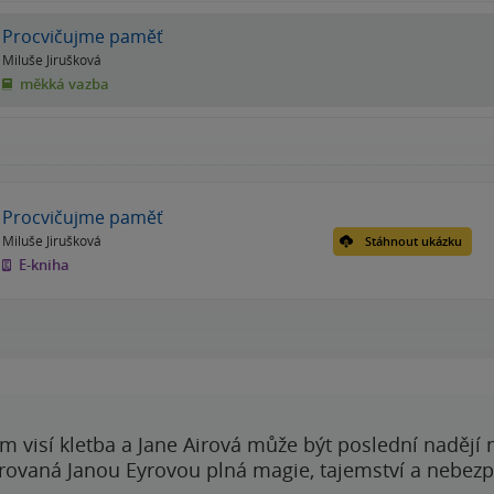
Procvičujme paměť
Miluše Jirušková
měkká vazba
Procvičujme paměť
Miluše Jirušková
Stáhnout ukázku
E-kniha
 visí kletba a Jane Airová může být poslední nadějí n
rovaná Janou Eyrovou plná magie, tajemství a nebezp