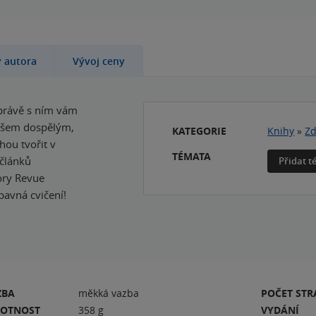
y autora
Vývoj ceny
 právě s ním vám
 všem dospělým,
KATEGORIE
Knihy
»
Zd
ou tvořit v
TÉMATA
 článků
Přidat 
ory Revue
ábavná cvičení!
ZBA
měkká vazba
POČET ST
OTNOST
358 g
VYDÁNÍ