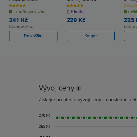
5.0
5.0
0.0
z
z
z
kroužková vazba
E-kniha
měkk
5
5
5
hvězdiček
hvězdiček
hvězdiče
241 Kč
229 Kč
223 
Běžně
269 Kč
Běžně
Do košíku
Koupit
Vývoj ceny
Získejte přehled o vývoji ceny za posledních 60