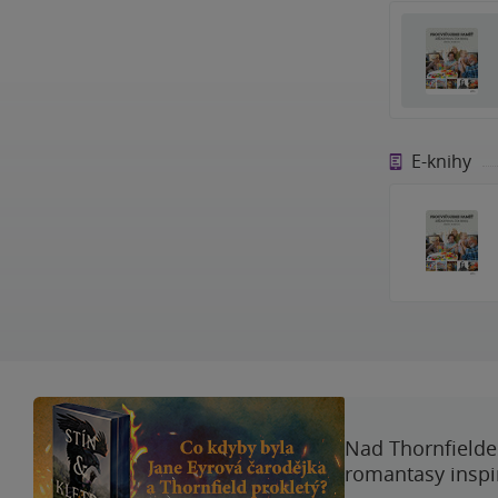
E-knihy
Nad Thornfieldem
romantasy inspi