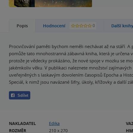
0
Popis
Hodnocení
Další knih
Procvičování paměti bychom neměli nechávat až na stáří. A
pomůže tato mnohostranná zábavná kniha, která je určena
protože je vědecky prokázáno, že nové spoje v mozku se moh
jakémkoliv věku. V publikaci naleznete množství zajímavých
uveřejněných s laskavým dovolením časopisů Epocha a Hist
Speciál, k nimž jsou navázané šifry, úkoly, křížovky a další z
Sdílet
NAKLADATEL
Edika
VA
ROZMĚR
210 x 270
HM