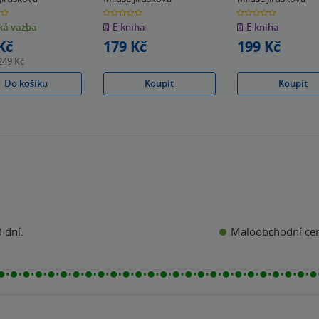
0.0
0.0
z
z
á vazba
E-kniha
E-kniha
5
5
k
hvězdiček
hvězdiček
Kč
179 Kč
199 Kč
249 Kč
Do košíku
Koupit
Koupit
Maloobchodní ce
 dní.