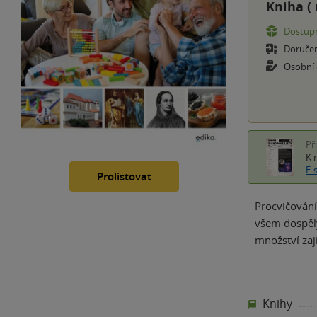
Kniha (
Dostupn
Doruče
Osobní
Př
K 
E-
Prolistovat
Procvičování
všem dospělý
množství za
Knihy