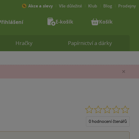
Akce a slevy
Vše důležité
Klub
Blog
Prodejny
E-košík
Košík
Přihlášení
Hračky
Papírnictví a dárky
Zav
0.0
z
5
0 hodnocení čtenářů
hvěz