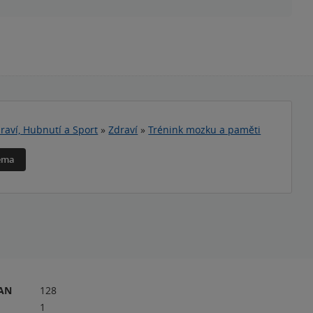
raví, Hubnutí a Sport
»
Zdraví
»
Trénink mozku a paměti
téma
RAN
128
1