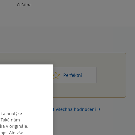
čeština
1
2
3
4
5
ic moc
Perfektní
Zobrazit všechna hodnocení
í a analýze
. Také nám
ia v originále.
je. Ale vše