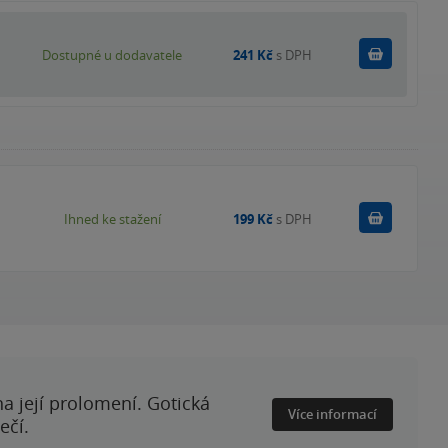
Do košík
Dostupné u dodavatele
241 Kč
s DPH
Koupit
Ihned ke stažení
199 Kč
s DPH
a její prolomení. Gotická
Více informací
ečí.