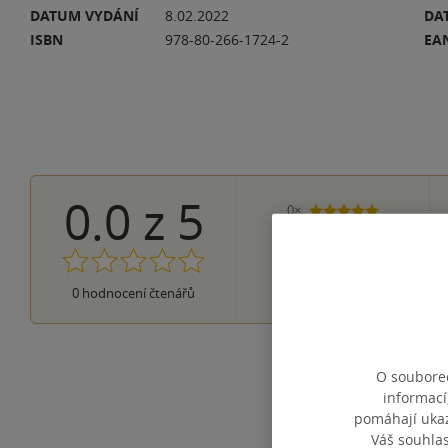
DATUM VYDÁNÍ
8.02.2022
DA
ISBN
978-80-266-1724-2
EA
0.0
z
5
0×
5 hvězdiček
0×
4 hvězdičky
0×
3 hvězdičky
0×
2 hvězdičky
0×
0
hodnocení čtenářů
1 hvezdička
O souborec
informací
pomáhají ukazo
Váš souhla