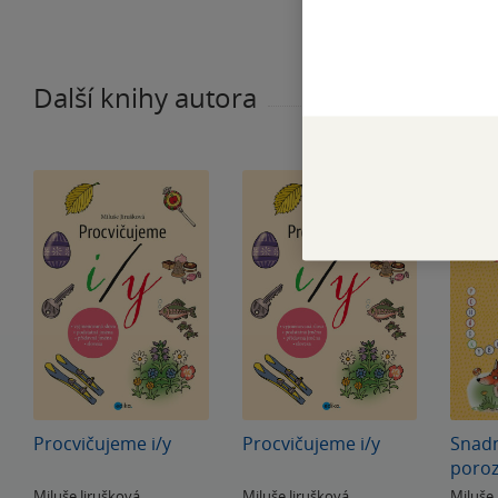
Další knihy autora
Procvičujeme i/y
Procvičujeme i/y
Snadn
poro
Miluše Jirušková
Miluše Jirušková
Miluše 