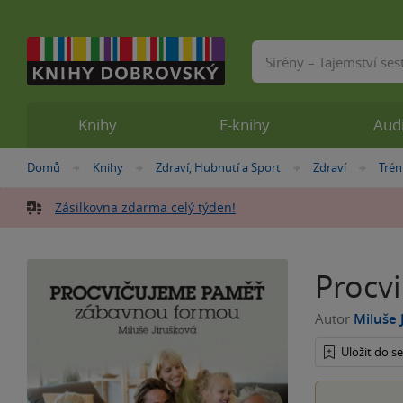
Vyhledávání
Knihy
E-knihy
Aud
Nacházíte
Domů
Knihy
Zdraví, Hubnutí a Sport
Zdraví
Trén
»
»
»
»
se
zde:
Zásilkovna zdarma celý týden!
Procv
Autor
Miluše 
Uložit do 