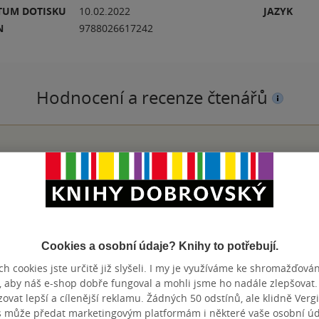
TUM DOTISKU
10.02.2022
JAZYK
N
9788026617242
Hodnocení a recenze čtenářů
PŘIDEJTE SVÉ HODNOCENÍ KNIHY
N
Cookies a osobní údaje? Knihy to potřebují.
h cookies jste určitě již slyšeli. I my je využíváme ke shromažďován
, aby náš e-shop dobře fungoval a mohli jsme ho nadále zlepšovat
vat lepší a cílenější reklamu. Žádných 50 odstínů, ale klidně Vergil
Přidat hodnocení
s může předat marketingovým platformám i některé vaše osobní úda