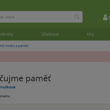
ioknihy
Učebnice
Hry
ink mozku a paměti
ičujme paměť
Jirušková
seznamu