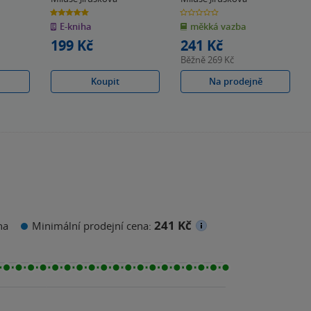
5.0
0.0
z
z
E-kniha
měkká vazba
5
5
hvězdiček
hvězdiček
199 Kč
241 Kč
Běžně
269 Kč
Koupit
Na prodejně
241 Kč
na
Minimální prodejní cena: