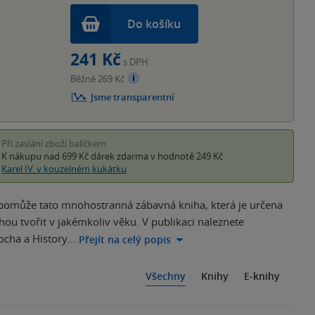
Do košíku
241 Kč
s DPH
Běžně 269 Kč
Jsme transparentní
Při zaslání zboží balíčkem
K nákupu nad 699 Kč
dárek zdarma
v hodnotě 249 Kč
Karel IV. v kouzelném kukátku
 pomůže tato mnohostranná zábavná kniha, která je určena
u tvořit v jakémkoliv věku. V publikaci naleznete
ocha a History…
Přejít na celý popis
Všechny
Knihy
E-knihy