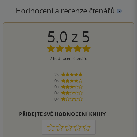
Hodnocení a recenze čtenářů
5.0
z
5
2
hodnocení čtenářů
2×
5 hvězdiček
0×
4 hvězdičky
0×
3 hvězdičky
0×
2 hvězdičky
0×
1 hvezdička
PŘIDEJTE SVÉ HODNOCENÍ KNIHY
1
2
3
4
5