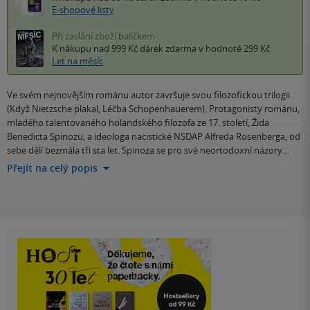
E-shopové listy
Při zaslání zboží balíčkem
K nákupu nad 999 Kč
dárek zdarma
v hodnotě 299 Kč
Let na měsíc
Ve svém nejnovějším románu autor završuje svou filozofickou trilogii
(Když Nietzsche plakal, Léčba Schopenhauerem). Protagonisty románu,
mladého talentovaného holandského filozofa ze 17. století, Žida
Benedicta Spinozu, a ideologa nacistické NSDAP Alfreda Rosenberga, od
sebe dělí bezmála tři sta let. Spinoza se pro své neortodoxní názory…
Přejít na celý popis