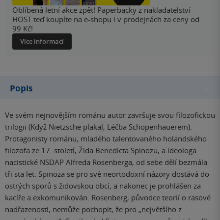
Oblíbená letní akce zpět! Paperbacky z nakladatelství
HOST teď koupíte na e-shopu i v prodejnách za ceny od
99 Kč!
Více informací
Popis
Ve svém nejnovějším románu autor završuje svou filozofickou
trilogii (Když Nietzsche plakal, Léčba Schopenhauerem).
Protagonisty románu, mladého talentovaného holandského
filozofa ze 17. století, Žida Benedicta Spinozu, a ideologa
nacistické NSDAP Alfreda Rosenberga, od sebe dělí bezmála
tři sta let. Spinoza se pro své neortodoxní názory dostává do
ostrých sporů s židovskou obcí, a nakonec je prohlášen za
kacíře a exkomunikován. Rosenberg, původce teorií o rasové
nadřazenosti, nemůže pochopit, že pro „největšího z