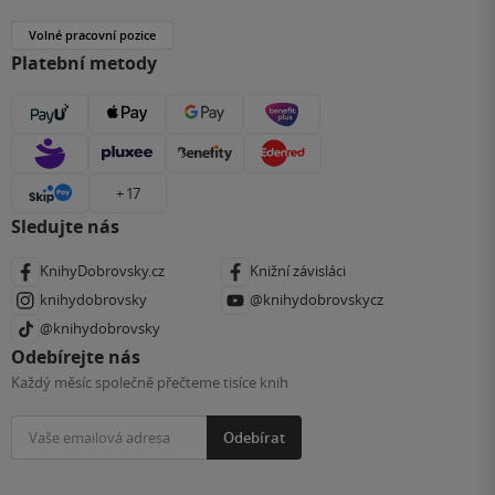
Volné pracovní pozice
Platební metody
+ 17
Sledujte nás
KnihyDobrovsky.cz
Knižní závisláci
knihydobrovsky
@knihydobrovskycz
@knihydobrovsky
Odebírejte nás
Každý měsíc společně přečteme tisíce knih
Odebírat