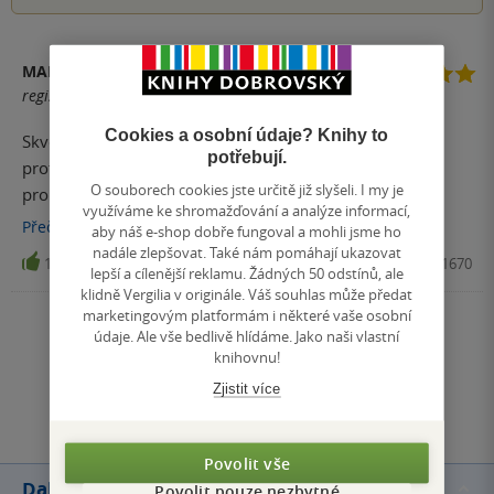
MARKÉTA NĚMCOVÁ
registrovaný uživatel
Cookies a osobní údaje? Knihy to
Skvělá závěrečná kniha trilogie, kde je opět celý příběh
potřebují.
protkán vhledem do psychiky hlavního hrdiny a vse je
O souborech cookies jste určitě již slyšeli. I my je
propojeno s myšlenkami a životem dalšího slavného
využíváme ke shromažďování a analýze informací,
filozofa.
Přečíst
více
aby náš e-shop dobře fungoval a mohli jsme ho
nadále zlepšovat. Také nám pomáhají ukazovat
19
Kniha, PORTÁL, 2012, 9788026201670
lepší a cílenější reklamu. Žádných 50 odstínů, ale
klidně Vergilia v originále. Váš souhlas může předat
marketingovým platformám i některé vaše osobní
Zobrazit všechna hodnocení
údaje. Ale vše bedlivě hlídáme. Jako naši vlastní
knihovnu!
Zjistit více
Přidat hodnocení
Povolit vše
Další knihy autora
Povolit pouze nezbytné