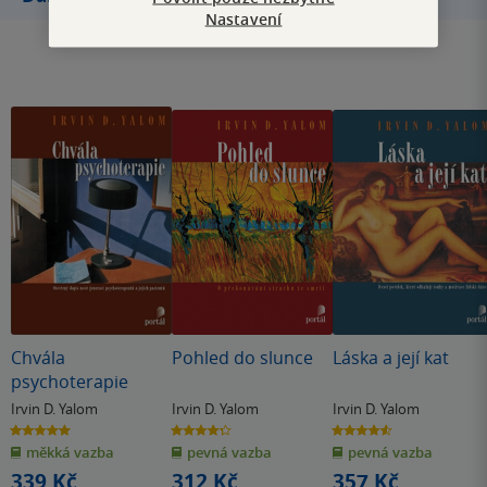
Nastavení
Chvála
Pohled do slunce
Láska a její kat
psychoterapie
Irvin D. Yalom
Irvin D. Yalom
Irvin D. Yalom
5.0
4.3
4.6
z
z
z
měkká vazba
pevná vazba
pevná vazba
5
5
5
hvězdiček
hvězdiček
hvězdiček
339 Kč
312 Kč
357 Kč