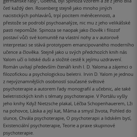
germánské rasy“, Goetha, byl Spinoza vzorem a že z jeho díla
četl každý den. Rosenberg stejně jako mnoho jiných
nacistických pohlavárů, trpí pocitem méněcennosti, a
přestože se podrobí psychoanalýze, nic mu z jeho velikášské
pasti nepomůže. Spinoza se naopak jako člověk i filozof
postaví vůči své komunitě na vlastní nohy a v autorově
interpretaci se stává prototypem emancipovaného moderního
učence a člověka. Stejně jako u svých předchozích knih nás
Yalom učí o lidské duši a složité cestě k jejímu uzdravení.
Román uvítají především čtenáři knih I. D. Yaloma a zájemci o
filozofickou a psychologickou beletrii. Irvin D. Yalom je jednou
z nejvýznamnějších osobností současné světové
psychoterapie a autorem řady monografií a učebnic, ale také
beletristických knih s tématy psychoterapie. V Portálu vyšly
jeho knihy Když Nietzsche plakal, Léčba Schopenhauerem, Lži
na pohovce, Láska a její kat, Máma a smysl života, Pohled do
slunce, Chvála psychoterapie, O psychoterapii a lidském bytí,
Existenciální psychoterapie, Teorie a praxe skupinové
psychoterapie.