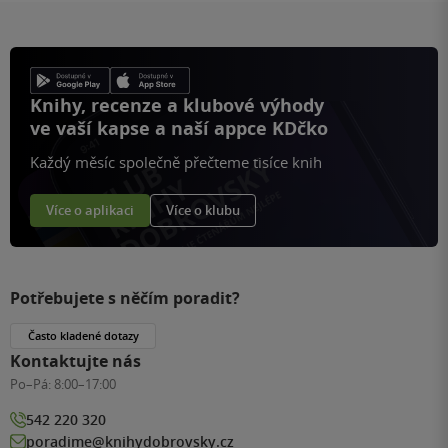
Knihy, recenze a klubové výhody
ve vaší kapse a naší appce KDčko
Každý měsíc společně přečteme tisíce knih
Více o aplikaci
Více o klubu
Potřebujete s něčím poradit?
Často kladené dotazy
Kontaktujte nás
Po–Pá:
8:00–17:00
542 220 320
poradime@knihydobrovsky.cz