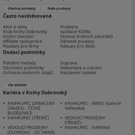
Všechny kontakty
Naše prodejny
Často navštěvované
Akce a slevy
Prodejny
Klub Knihy Dobrovský
Aplikace KDčko
Knižní závisláci
Festival knižních závisláků
Affiliate spolupráce
Dárkové poukazy
Poukazy pro firmy
Nákupy pro školy
Dodací podmínky
Platební metody
Doprava
Obchodní podmínky
Reklamace a vrácení
Ochrana osobních údajů
Nastavení cookies
Vše důležité
Kariéra v Knihy Dobrovský
KNIHKUPEC (ZKRÁCENÝ
KNIHKUPEC - BRNO (Galerie
ÚVAZEK) - ČESKÉ
Vaňkovka)
BUDĚJOVICE
KNIHKUPEC (TŘEBÍČ)
VEDOUCÍ PRODEJNY
(TŘEBÍČ)
VEDOUCÍ PRODEJNY
KNIHKUPEC - KARVINÁ
(OLOMOUC - OC HANÁ)