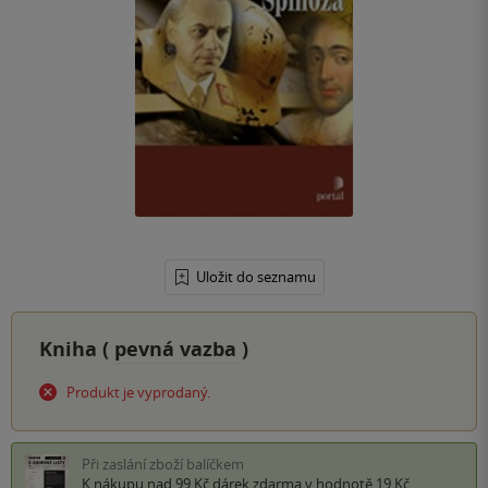
Uložit do seznamu
Kniha (
pevná vazba
)
Produkt je vyprodaný.
Při zaslání zboží balíčkem
K nákupu nad 99 Kč
dárek zdarma
v hodnotě 19 Kč