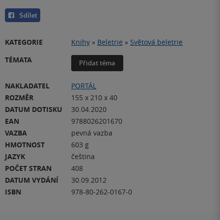
Sdílet
KATEGORIE
Knihy
»
Beletrie
»
Světová beletrie
TÉMATA
Přidat téma
NAKLADATEL
PORTÁL
ROZMĚR
155 x 210 x 40
DATUM DOTISKU
30.04.2020
EAN
9788026201670
VAZBA
pevná vazba
HMOTNOST
603 g
JAZYK
čeština
POČET STRAN
408
DATUM VYDÁNÍ
30.09.2012
ISBN
978-80-262-0167-0