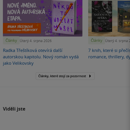
Články
Články
Úterý 4. srpna 2026
Úterý 4. srpna
Radka Třeštíková otevírá další
7 knih, které si přečí
autorskou kapitolu. Nový román vydá
romance, thrillery, d
jako Velikovsky
Články, které stojí za pozornost
Viděli jste