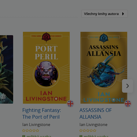
Všechny knihy autora
Následu
Fighting Fantasy:
ASSASSINS OF
The Port of Peril
ALLANSIA
Ian Livingstone
Ian Livingstone
0.0
0.0
z
z
měkká vazba
měkká vazba
5
5