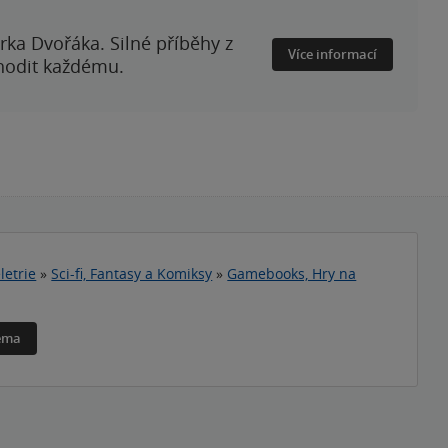
rka Dvořáka. Silné příběhy z
Více informací
 hodit každému.
letrie
»
Sci-fi, Fantasy a Komiksy
»
Gamebooks, Hry na
téma