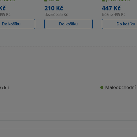
k
hvězdiček
hvězdiček
Kč
210 Kč
447 Kč
499 Kč
Běžně
235 Kč
Běžně
499 Kč
Do košíku
Do košíku
Do košíku
Maloobchodní 
 dní.