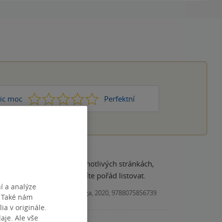
1
2
3
4
5
ic moc
Perfektní
změna hracich kostek na jednotlivých stránkách,
 tři větičky. Takže nemusíte pořád listovat.
í a analýze
Kniha, Edice Knihy Omega, 2020, 9788075856739
. Také nám
ia v originále.
je. Ale vše