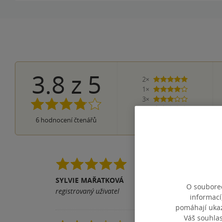
3.8
z
5
2×
5 hvězdiček
1×
4 hvězdičky
3×
3 hvězdičky
0×
2 hvězdičky
0×
6
hodnocení čtenářů
1 hvezdička
Kniha je skvělá. Posl
čili nepotrebujete ko
SYLVIE MAŘATKOVÁ
O souborec
registrovaný uživatel
Pomohla vám tato rece
informací
pomáhají ukazo
Váš souhla