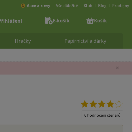
Akce a slevy
Vše důležité
Klub
Blog
Prodejny
E-košík
Košík
Přihlášení
Hračky
Papírnictví a dárky
Zav
3.8
z
5
6 hodnocení čtenářů
hvěz