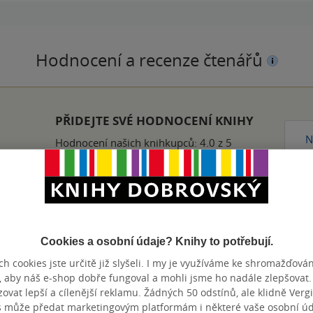
Hodnocení a recenze čtenářů
PŘIDEJTE SVÉ HODNOCENÍ KNIHY
N
Hodnocení našich knihkupců: 4.0 z 5
ední díl tehle série, který byl vydaný v češtině. Je tam příjemná 
Cookies a osobní údaje? Knihy to potřebují.
stky. A bylo milé, že jednotlivé odkazy obsahují dlouhé pasáže a ne
h cookies jste určitě již slyšeli. I my je využíváme ke shromažďován
nze?
Ano
6
, aby náš e-shop dobře fungoval a mohli jsme ho nadále zlepšovat
vat lepší a cílenější reklamu. Žádných 50 odstínů, ale klidně Vergil
s může předat marketingovým platformám i některé vaše osobní úda