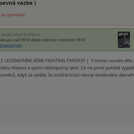
pevná vazba
)
 je vyprodaný.
i zaslání zboží balíčkem
nákupu nad 99 Kč
dárek zdarma
v hodnotě 19 Kč
shopové listy
LEGENDÁRNÍ SÉRIE FIGHTING FANTASY | V tomto novém díle ze s
celou Allansii a splnit nebezpečný úkol. Co na první pohled vypa
ozměrů, když se ukáže, že možná hrozí návrat strašlivého dávného 