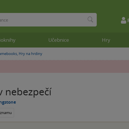
ioknihy
Učebnice
Hry
amebooks, Hry na hrdiny
v nebezpečí
ingstone
seznamu