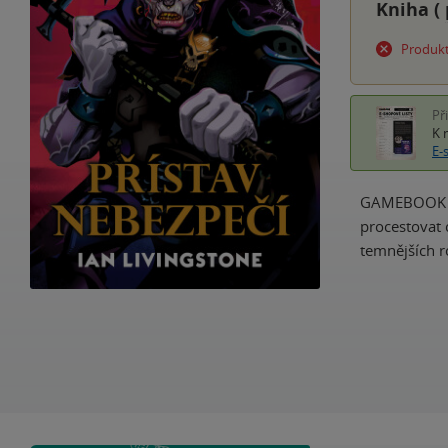
Kniha (
Produkt
Př
K 
E-
GAMEBOOK Z 
procestovat 
temnějších r