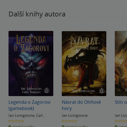
Další knihy autora
Legenda o Zagorovi
Návrat do Ohňové
Stín 
(gamebook)
hory
Ian Livingstone
,
Carl
Ian Livingstone
Ian Liv
Sargent
0.0
0.0
0.0
z
z
z
pevná vazba
pevná vazba
pevn
5
5
5