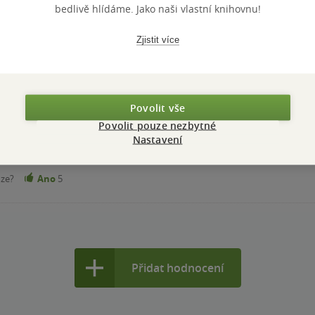
ky od FF, tak tady mi děj přišel takový chaotický. Oproti pře
bedlivě hlídáme. Jako naši vlastní knihovnu!
i nelíbili. Ale to ze mě asi spíš mluví nostalgie. Dále tam bylo pár
utému obrázku odkazy. Nějaké předměty se bralo automaticky ve va
Zjistit více
lo mě propojení několika postav z předešlých dílů a i míst. Zako
 rád za opětovné vydávání FF gamebooků a těším se na další díl.
nze?
Ano
5
Povolit vše
Povolit pouze nezbytné
rná. Prostě obstojný kousek že série Fighting Fantasy. Pokud jste f
Nastavení
e Fighting Fantasy nováčci (anebo vůbec netušíte o čem mluvím), v
nze?
Ano
5
Přidat hodnocení