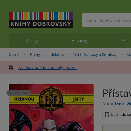
Vyhledávání
Knihy
E-knihy
Aud
Nacházíte
Domů
Knihy
Beletrie
Sci-fi, Fantasy a Komiksy
G
»
»
»
»
se
zde:
Zásilkovna zdarma celý týden!
Přísta
Nedostupné
Autor
Ian Liv
Uložit do 