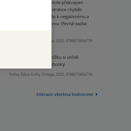
dešlým vydáním jsem byl nemile překvapen
 chyb v tisku, napsání. Na stránce chyběli
šem vlastnictví. To asi vše k negativnímu a
mponování, jako by hry ve dvou. Pevná vazba.
Kniha, Edice Knihy Omega, 2020, 9788075856739
andové z dřívějších let, knížku si určitě
ězte že existují lepší gamebooky.
Kniha, Edice Knihy Omega, 2020, 9788075856739
Zobrazit všechna hodnocení