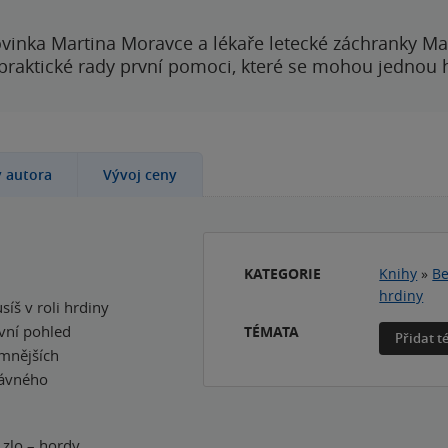
vinka Martina Moravce a lékaře letecké záchranky Ma
 praktické rady první pomoci, které se mohou jednou
y autora
Vývoj ceny
KATEGORIE
Knihy
»
Be
hrdiny
íš v roli hrdiny
rvní pohled
TÉMATA
Přidat 
emnějších
dávného
o zlo – hordy