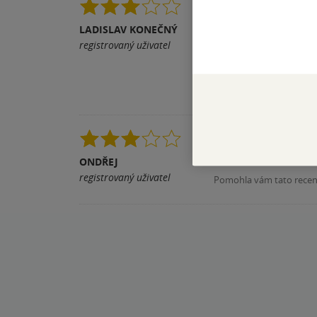
Když srovnám gameboo
ilustracemi. Moc se m
LADISLAV KONEČNÝ
kvůli špatně natiskn
registrovaný uživatel
teď positivní. Potěši
Celkově jsem strašně
Pomohla vám tato rece
Není skvělá, ani příše
užijete. Pokud jste v
ONDŘEJ
registrovaný uživatel
Pomohla vám tato rece