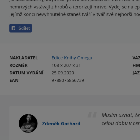
nemrtvých vstávají z hrobů a terorizují mrtvé. Vydej se na e
jejímž konci nevyhnutelně staneš tváří v tvář své nejhorší n
Sdílet
NAKLADATEL
Edice Knihy Omega
VA
ROZMĚR
108 x 207 x 31
HM
DATUM VYDÁNÍ
25.09.2020
JA
EAN
9788075856739
Musím uznat, že 
celou dobu v cen
Zdeněk Gothard