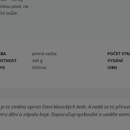
pickou pouť, na
oční můře.
ZBA
pevná vazba
POČET ST
OTNOST
445 g
VYDÁNÍ
ZYK
čeština
ISBN
je to změna oproti čtení klasických knih. A nedá se to přiro
tru dění a zápalu boje. Doporučuji vyzkoušet a uvidíte sami