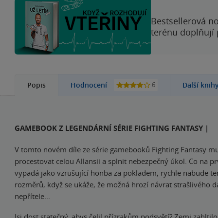
Bestsellerová no
terénu doplňují
6
Popis
Hodnocení
Další knih
GAMEBOOK Z LEGENDÁRNÍ SÉRIE FIGHTING FANTASY |
V tomto novém díle ze série gamebooků Fighting Fantasy mus
procestovat celou Allansii a splnit nebezpečný úkol. Co na p
vypadá jako vzrušující honba za pokladem, rychle nabude t
rozměrů, když se ukáže, že možná hrozí návrat strašlivého 
nepřítele...
Jsi dost statečný, abys čelil přízrakům podsvětí? Zemi zahltil