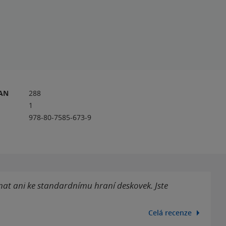
RAN
288
1
978-80-7585-673-9
vnat ani ke standardnímu hraní deskovek. Jste
.
Celá recenze