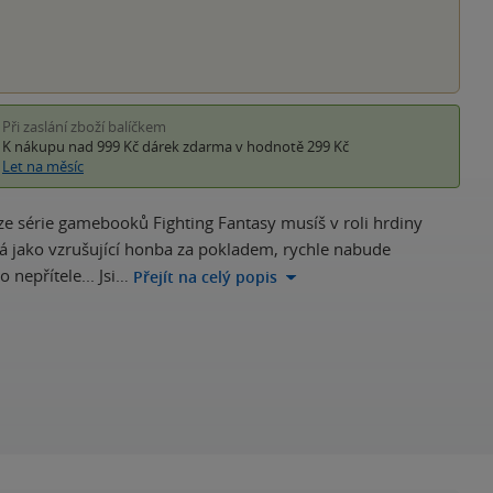
Při zaslání zboží balíčkem
K nákupu nad 999 Kč
dárek zdarma
v hodnotě 299 Kč
Let na měsíc
érie gamebooků Fighting Fantasy musíš v roli hrdiny
dá jako vzrušující honba za pokladem, rychle nabude
nepřítele... Jsi…
Přejít na celý popis