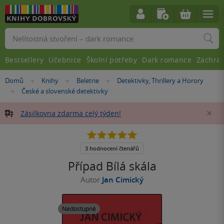
Vyhledávání
Bestsellery
Učebnice
Školní potřeby
Dark romance
Zachra
Nacházíte
Domů
Knihy
Beletrie
Detektivky, Thrillery a Horory
»
»
»
se
České a slovenské detektivky
»
zde:
Zásilkovna zdarma celý týden!
Za
5.0
z
5
3 hodnocení čtenářů
hvězdiček
Případ Bílá skála
Autor
Jan Cimický
Nedostupné