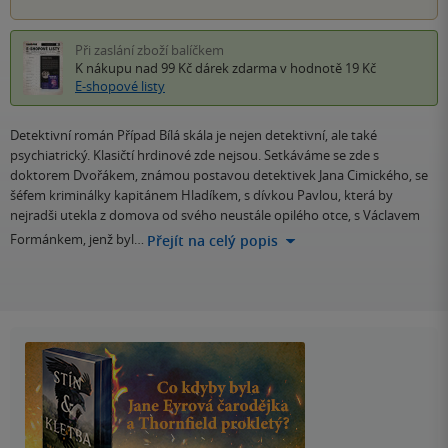
Při zaslání zboží balíčkem
K nákupu nad 99 Kč
dárek zdarma
v hodnotě 19 Kč
E-shopové listy
Detektivní román Případ Bílá skála je nejen detektivní, ale také
psychiatrický. Klasičtí hrdinové zde nejsou. Setkáváme se zde s
doktorem Dvořákem, známou postavou detektivek Jana Cimického, se
šéfem kriminálky kapitánem Hladíkem, s dívkou Pavlou, která by
nejradši utekla z domova od svého neustále opilého otce, s Václavem
Formánkem, jenž byl…
Přejít na celý popis