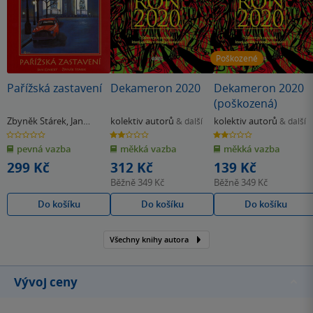
Poškozené
Pařížská zastavení
Dekameron 2020
Dekameron 2020
(poškozená)
Zbyněk Stárek
,
Jan
kolektiv autorů
kolektiv autorů
& další
& další
Cimický
0.0
2.0
2.0
z
z
z
pevná vazba
měkká vazba
měkká vazba
5
5
5
hvězdiček
hvězdiček
hvězdiček
299 Kč
312 Kč
139 Kč
Běžně
349 Kč
Běžně
349 Kč
Do košíku
Do košíku
Do košíku
Všechny knihy autora
Vývoj ceny