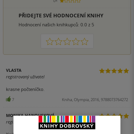
0×
1 hvezdička
PŘIDEJTE SVÉ HODNOCENÍ KNIHY
Hodnocení našich knihkupců: 0.0 z 5
1
2
3
4
5
VLASTA
registrovaný uživatel
krasne počteníčko.
7
Kniha, Olympia, 2016, 9788073764272
MONIKA HANOUSKOVÁ
registrovaný uživatel