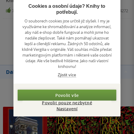
Knihy od Jana Cimického čtu jedním dechem
Cookies a osobní údaje? Knihy to
7
Kniha, Olympia, 2016, 9788073764272
potřebují.
O souborech cookies jste určitě již slyšeli. I my je
využíváme ke shromažďování a analýze informací,
Zobrazit všechna hodnocení
aby náš e-shop dobře fungoval a mohli jsme ho
nadále zlepšovat. Také nám pomáhají ukazovat
lepší a cílenější reklamu. Žádných 50 odstínů, ale
Přidat hodnocení
klidně Vergilia v originále. Váš souhlas může předat
marketingovým platformám i některé vaše osobní
údaje. Ale vše bedlivě hlídáme. Jako naši vlastní
knihovnu!
Další knihy autora
Zjistit více
Povolit vše
Povolit pouze nezbytné
Nastavení