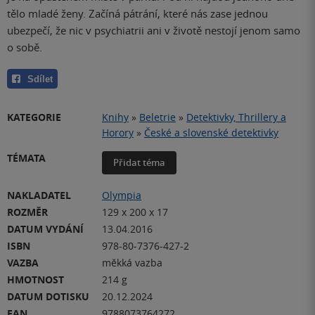
tělo mladé ženy. Začíná pátrání, které nás zase jednou
ubezpečí, že nic v psychiatrii ani v životě nestojí jenom samo
o sobě.
Sdílet
KATEGORIE
Knihy
»
Beletrie
»
Detektivky, Thrillery a
Horory
»
České a slovenské detektivky
TÉMATA
Přidat téma
NAKLADATEL
Olympia
ROZMĚR
129 x 200 x 17
DATUM VYDÁNÍ
13.04.2016
ISBN
978-80-7376-427-2
VAZBA
měkká vazba
HMOTNOST
214 g
DATUM DOTISKU
20.12.2024
EAN
9788073764272