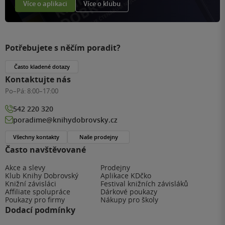
Více o aplikaci
Více o klubu
Potřebujete s něčím poradit?
Často kladené dotazy
Kontaktujte nás
Po–Pá:
8:00–17:00
542 220 320
poradime@knihydobrovsky.cz
Všechny kontakty
Naše prodejny
Často navštěvované
Akce a slevy
Prodejny
Klub Knihy Dobrovský
Aplikace KDčko
Knižní závisláci
Festival knižních závisláků
Affiliate spolupráce
Dárkové poukazy
Poukazy pro firmy
Nákupy pro školy
Dodací podmínky