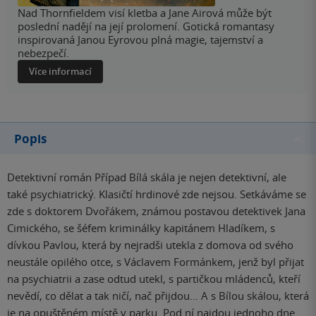
Nad Thornfieldem visí kletba a Jane Airová může být
poslední nadějí na její prolomení. Gotická romantasy
inspirovaná Janou Eyrovou plná magie, tajemství a
nebezpečí.
Více informací
Popis
Detektivní román Případ Bílá skála je nejen detektivní, ale
také psychiatrický. Klasičtí hrdinové zde nejsou. Setkáváme se
zde s doktorem Dvořákem, známou postavou detektivek Jana
Cimického, se šéfem kriminálky kapitánem Hladíkem, s
dívkou Pavlou, která by nejradši utekla z domova od svého
neustále opilého otce, s Václavem Formánkem, jenž byl přijat
na psychiatrii a zase odtud utekl, s partičkou mládenců, kteří
nevědí, co dělat a tak ničí, nač přijdou… A s Bílou skálou, která
je na opuštěném místě v parku. Pod ní najdou jednoho dne