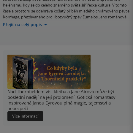
helénismu, kdy se do celého známého světa šíří řecká kultura. V tomto
čase a prostoru se odehrává košatý příběh mladého chrámového pěvce
Korrhaga, přezdívaného pro libozvučný zpěv Eumelos. Jeho románová…
Přejít na celý popis
Nad Thornfieldem visí kletba a Jane Airová může být
poslední nadějí na její prolomení. Gotická romantasy
inspirovaná Janou Eyrovou plná magie, tajemství a
nebezpečí.
Více informací