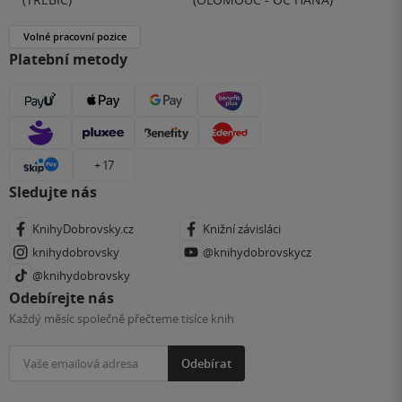
Volné pracovní pozice
Platební metody
+ 17
Sledujte nás
KnihyDobrovsky.cz
Knižní závisláci
knihydobrovsky
@knihydobrovskycz
@knihydobrovsky
Odebírejte nás
Každý měsíc společně přečteme tisíce knih
Odebírat