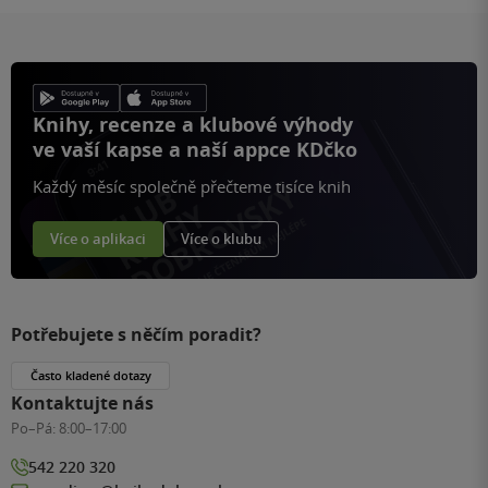
Knihy, recenze a klubové výhody
ve vaší kapse a naší appce KDčko
Každý měsíc společně přečteme tisíce knih
Více o aplikaci
Více o klubu
Potřebujete s něčím poradit?
Často kladené dotazy
Kontaktujte nás
Po–Pá:
8:00–17:00
542 220 320