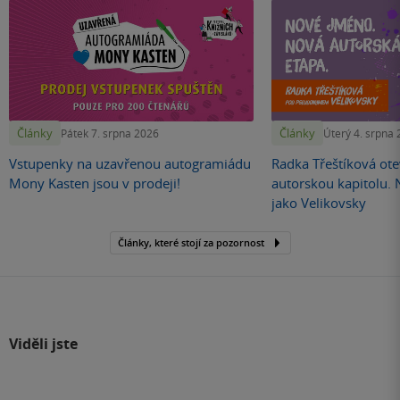
Články
Články
Pátek 7. srpna 2026
Úterý 4. srpna
Vstupenky na uzavřenou autogramiádu
Radka Třeštíková otev
Mony Kasten jsou v prodeji!
autorskou kapitolu.
jako Velikovsky
Články, které stojí za pozornost
Viděli jste