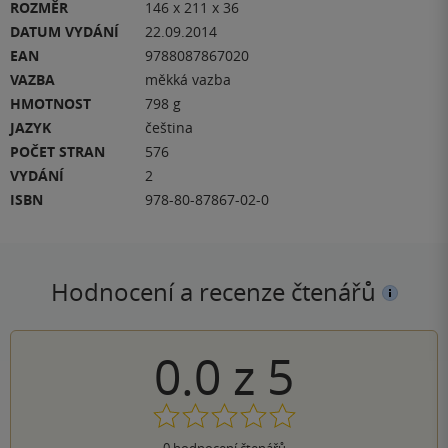
ROZMĚR
146 x 211 x 36
DATUM VYDÁNÍ
22.09.2014
EAN
9788087867020
VAZBA
měkká vazba
HMOTNOST
798 g
JAZYK
čeština
POČET STRAN
576
VYDÁNÍ
2
ISBN
978-80-87867-02-0
Hodnocení a recenze čtenářů
0.0
z
5
0
hodnocení čtenářů