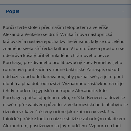
Popis
Končí čtvrté století před naším letopočtem a veleříše
Alexandra Velikého se drolí. Vznikají nová nástupnická
království a nastává epocha tzv. helénismu, kdy se do celého
známého světa šíří řecká kultura. V tomto čase a prostoru se
odehrává košatý příběh mladého chrámového pěvce
Korrhaga, přezdívaného pro libozvučný zpěv Eumelos. Jeho
románová pouť začíná v rodné baktrijské Zariaspě, odkud
odchází s obchodní karavanou, aby poznal svět, a je to pouť
dlouhá a plná dobrodružství. Významnou zastávkou na ní je
tehdy moderní egyptská metropole Alexandrie, kde
Korrhagos potká tajuplnou dívku, kněžku Beneret, a dozví se
o svém překvapivém původu. Z velkoměstského blahobytu se
řízením vrtkavé štěstěny ocitne jako zotročený veslař na
foinické pirátské lodi, na níž se sblíží se záhadným mladíkem
Alexandrem, postiženým stejným údělem. Vzpoura na lodi