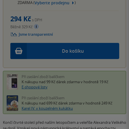
Vyberte prodejnu
ZDARMA (
)
294 Kč
s DPH
Běžně 329 Kč
Jsme transparentní
Do košíku
Při zaslání zboží balíčkem
K nákupu nad 99 Kč
dárek zdarma
v hodnotě 19 Kč
E-shopové listy
Při zaslání zboží balíčkem
K nákupu nad 699 Kč
dárek zdarma
v hodnotě 249 Kč
Karel IV. v kouzelném kukátku
Končí čtvrté století před naším letopočtem a veleříše Alexandra Velikého
se drolí. Vznikají nová nástupnická království a nastává epocha tzv.