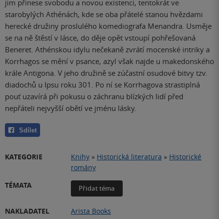
jim přinese svobodu a novou existenci, tentokrát ve
starobylých Athénách, kde se oba přátelé stanou hvězdami
herecké družiny proslulého komediografa Menandra. Usměje
se na ně štěstí v lásce, do děje opět vstoupí pohřešovaná
Beneret. Athénskou idylu nečekaně zvrátí mocenské intriky a
Korrhagos se mění v psance, azyl však najde u makedonského
krále Antigona. V jeho družině se zúčastní osudové bitvy tzv.
diadochů u Ipsu roku 301. Po ní se Korrhagova strastiplná
pouť uzavírá při pokusu o záchranu blízkých lidí před
nepřáteli nejvyšší obětí ve jménu lásky.
Sdílet
KATEGORIE
Knihy
»
Historická literatura
»
Historické
romány
TÉMATA
Přidat téma
NAKLADATEL
Arista Books