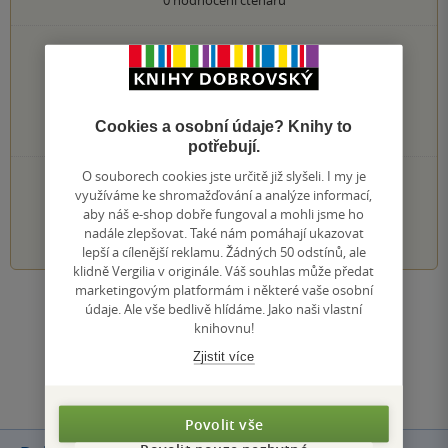
0×
5 hvězdiček
0×
4 hvězdičky
0×
3 hvězdičky
0×
2 hvězdičky
Cookies a osobní údaje? Knihy to
0×
1 hvezdička
potřebují.
O souborech cookies jste určitě již slyšeli. I my je
PŘIDEJTE SVÉ HODNOCENÍ KNIHY
využíváme ke shromažďování a analýze informací,
aby náš e-shop dobře fungoval a mohli jsme ho
1
2
3
4
5
nadále zlepšovat. Také nám pomáhají ukazovat
lepší a cílenější reklamu. Žádných 50 odstínů, ale
klidně Vergilia v originále. Váš souhlas může předat
marketingovým platformám i některé vaše osobní
Zobrazit všechna hodnocení
údaje. Ale vše bedlivě hlídáme. Jako naši vlastní
knihovnu!
Zjistit více
Přidat hodnocení
Povolit vše