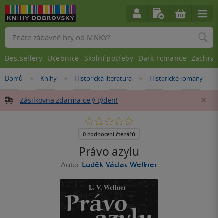
Vyhledávání
Bestsellery
Učebnice
Školní potřeby
Dark romance
Zachra
Nacházíte
Domů
Knihy
Historická literatura
Historické romány
»
»
»
se
zde:
Zásilkovna zdarma celý týden!
Za
0.0
z
5
0 hodnocení čtenářů
hvězdiček
Právo azylu
Autor
Luděk Václav Wellner