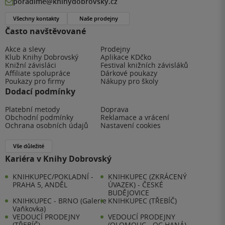
poradime@knihydobrovsky.cz
Všechny kontakty
Naše prodejny
Často navštěvované
Akce a slevy
Prodejny
Klub Knihy Dobrovský
Aplikace KDčko
Knižní závisláci
Festival knižních závisláků
Affiliate spolupráce
Dárkové poukazy
Poukazy pro firmy
Nákupy pro školy
Dodací podmínky
Platební metody
Doprava
Obchodní podmínky
Reklamace a vrácení
Ochrana osobních údajů
Nastavení cookies
Vše důležité
Kariéra v Knihy Dobrovský
KNIHKUPEC/POKLADNÍ -
KNIHKUPEC (ZKRÁCENÝ
PRAHA 5, ANDĚL
ÚVAZEK) - ČESKÉ
BUDĚJOVICE
KNIHKUPEC - BRNO (Galerie
KNIHKUPEC (TŘEBÍČ)
Vaňkovka)
VEDOUCÍ PRODEJNY
VEDOUCÍ PRODEJNY
(TŘEBÍČ)
(OLOMOUC - OC HANÁ)