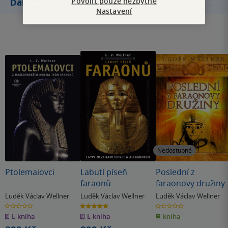
Povolit pouze nezbytné
Další knihy autora
Nastavení
Nedostupné
Ptolemaiovci
Labutí píseň
Poslední z
faraonů
faraonovy družiny
Luděk Václav Wellner
Luděk Václav Wellner
Luděk Václav Wellner
0.0
5.0
0.0
z
z
z
E-kniha
E-kniha
kniha
5
5
5
hvězdiček
hvězdiček
hvězdiček