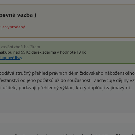
pevná vazba
)
 je vyprodaný.
i zaslání zboží balíčkem
nákupu nad 99 Kč
dárek zdarma
v hodnotě 19 Kč
shopové listy
podává stručný přehled právních dějin židovského náboženského 
esťanství od jeho počátků až do současnosti. Zachycuje dějiny vzt
í učitelé, podávají přehledný výklad, který doplňují zajímavými…