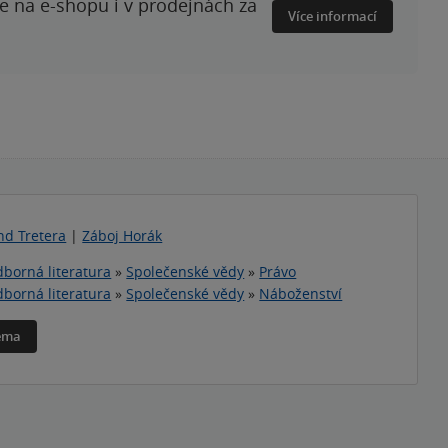
te na e-shopu i v prodejnách za
Více informací
nd Tretera
|
Záboj Horák
borná literatura
»
Společenské vědy
»
Právo
borná literatura
»
Společenské vědy
»
Náboženství
téma