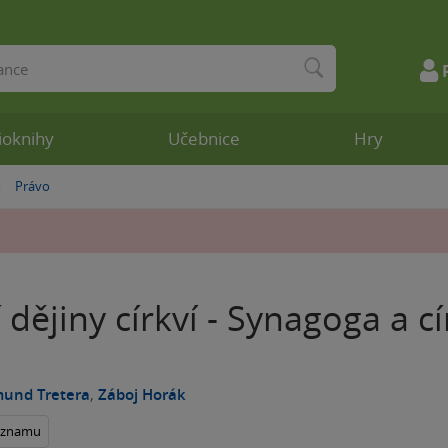
ioknihy
Učebnice
Hry
Právo
»
 dějiny církví - Synagoga a 
jmund Tretera
,
Záboj Horák
seznamu