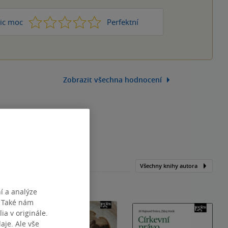
1
2
3
4
5
ic moc
Perfektní
Zobrazit všechna hodnocení
Všechny knihy autora
í a analýze
. Také nám
ia v originále.
je. Ale vše