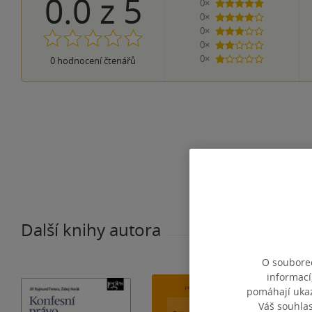
0.0
z
5
0×
5 hvězdiček
0×
4 hvězdičky
0×
3 hvězdičky
0×
2 hvězdičky
0×
0
hodnocení čtenářů
1 hvezdička
Další knihy autora
O souborec
informací
pomáhají ukazo
Váš souhla