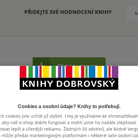
PŘIDEJTE SVÉ HODNOCENÍ KNIHY
N
Přidat hodnocení
Cookies a osobní údaje? Knihy to potřebují.
h cookies jste určitě již slyšeli. I my je využíváme ke shromažďován
, aby náš e-shop dobře fungoval a mohli jsme ho nadále zlepšovat
vat lepší a cílenější reklamu. Žádných 50 odstínů, ale klidně Vergil
s může předat marketingovým platformám i některé vaše osobní úda