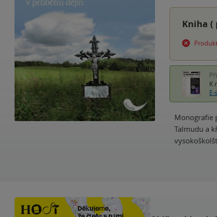
Kniha (
Produkt
Př
K 
E-
Monografie 
Talmudu a kř
vysokoškolšt