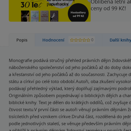
Oblíbená letní a
ceny od 99 Kč!
0
Popis
Hodnocení
Další knih
Monografie podává stručný přehled právních dějin židovské
náboženského společenství od jeho počátků až do doby do
a křesťanství od jeho počátků až do současnosti. Zachycuje d
státu a církví po celé toto období.Autoři, oba zkušení vysokoš
podávají přehledný výklad, který doplňují zajímavými podr
Originálním způsobem pojednávají o biblických dějích a char
biblické knihy. Text je dělen do krátkých oddílů, což zvyšuje
čtivost textu.V první části se autoři věnují právním dějinám 
tisíciletích před vznikem církve.Druhá část, rozdělená do jed
podle jednotlivých staletí, se věnuje především právním děj
a přihlíží k právním dějinám židovství zejména v prvních šesti