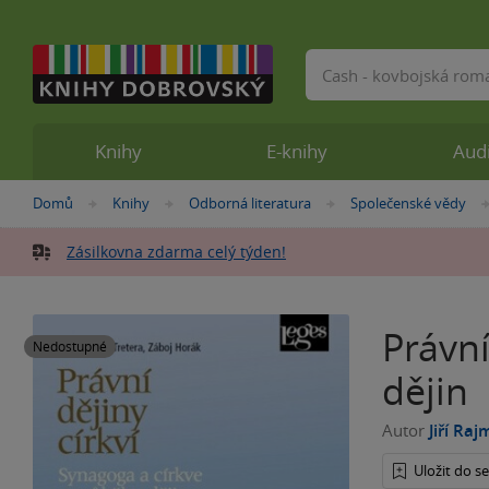
Vyhledávání
Knihy
E-knihy
Aud
Nacházíte
Domů
Knihy
Odborná literatura
Společenské vědy
»
»
»
se
zde:
Zásilkovna zdarma celý týden!
Právní
Nedostupné
dějin
Autor
Jiří Ra
Uložit do 