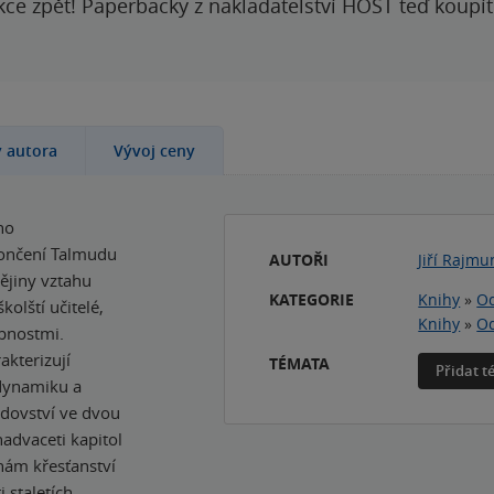
kce zpět! Paperbacky z nakladatelství HOST teď koupí
y autora
Vývoj ceny
ho
končení Talmudu
AUTOŘI
Jiří Rajmu
ějiny vztahu
KATEGORIE
Knihy
»
Od
kolští učitelé,
Knihy
»
Od
obnostmi.
akterizují
TÉMATA
Přidat 
 dynamiku a
židovství ve dvou
nadvaceti kapitol
inám křesťanství
 staletích.