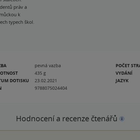
udentů práv a
pomůckou k
ech typech škol.
ZBA
pevná vazba
POČET ST
OTNOST
435 g
VYDÁNÍ
TUM DOTISKU
23.02.2021
JAZYK
N
9788075024404
Hodnocení a recenze čtenářů