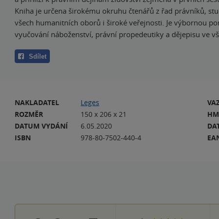
Kniha je určena širokému okruhu čtenářů z řad právníků, st
všech humanitních oborů i široké veřejnosti. Je výbornou 
vyučování náboženství, právní propedeutiky a dějepisu ve vš
Sdílet
NAKLADATEL
Leges
VA
ROZMĚR
150 x 206 x 21
HM
DATUM VYDÁNÍ
6.05.2020
DA
ISBN
978-80-7502-440-4
EA