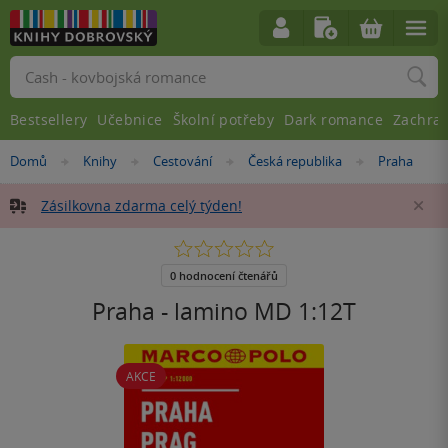
Vyhledávání
Bestsellery
Učebnice
Školní potřeby
Dark romance
Zachra
Nacházíte
Domů
Knihy
Cestování
Česká republika
Praha
»
»
»
»
se
zde:
Zásilkovna zdarma celý týden!
Za
0.0
z
5
0 hodnocení čtenářů
hvězdiček
Praha - lamino MD 1:12T
AKCE