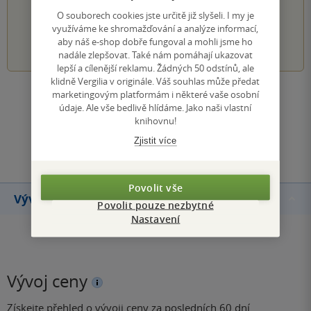
PŘIDEJTE SVÉ HODNOCENÍ KNIHY
O souborech cookies jste určitě již slyšeli. I my je
využíváme ke shromažďování a analýze informací,
1
2
3
4
5
aby náš e-shop dobře fungoval a mohli jsme ho
nadále zlepšovat. Také nám pomáhají ukazovat
lepší a cílenější reklamu. Žádných 50 odstínů, ale
klidně Vergilia v originále. Váš souhlas může předat
marketingovým platformám i některé vaše osobní
Zobrazit všechna hodnocení
údaje. Ale vše bedlivě hlídáme. Jako naši vlastní
knihovnu!
Přidat hodnocení
Zjistit více
Povolit vše
Vývoj ceny
Povolit pouze nezbytné
Nastavení
Vývoj ceny
Získejte přehled o vývoji ceny za posledních 60 dní.