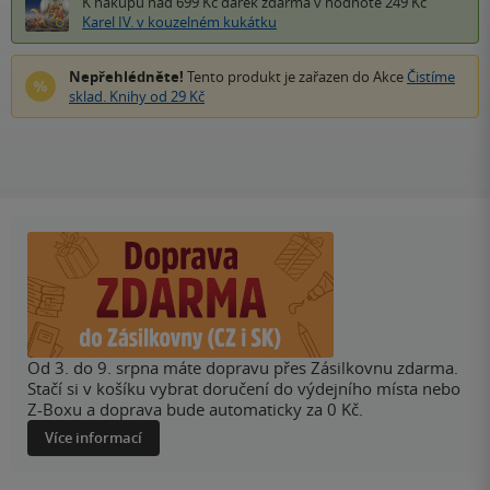
K nákupu nad 699 Kč
dárek zdarma
v hodnotě 249 Kč
Karel IV. v kouzelném kukátku
Nepřehlédněte!
Tento produkt je zařazen do Akce
Čistíme
sklad. Knihy od 29 Kč
Od 3. do 9. srpna máte dopravu přes Zásilkovnu zdarma.
Stačí si v košíku vybrat doručení do výdejního místa nebo
Z-Boxu a doprava bude automaticky za 0 Kč.
Více informací