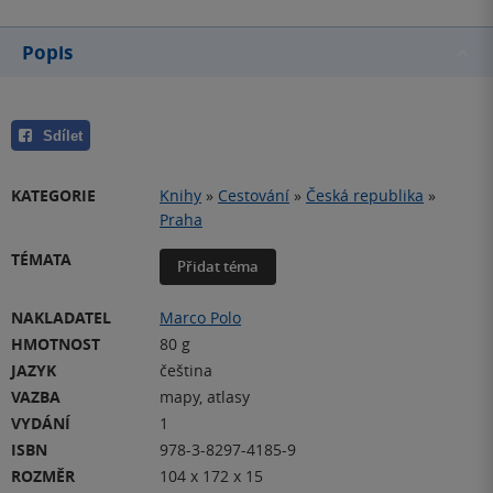
Popis
Sdílet
KATEGORIE
Knihy
»
Cestování
»
Česká republika
»
Praha
TÉMATA
Přidat téma
NAKLADATEL
Marco Polo
HMOTNOST
80 g
JAZYK
čeština
VAZBA
mapy, atlasy
VYDÁNÍ
1
ISBN
978-3-8297-4185-9
ROZMĚR
104 x 172 x 15