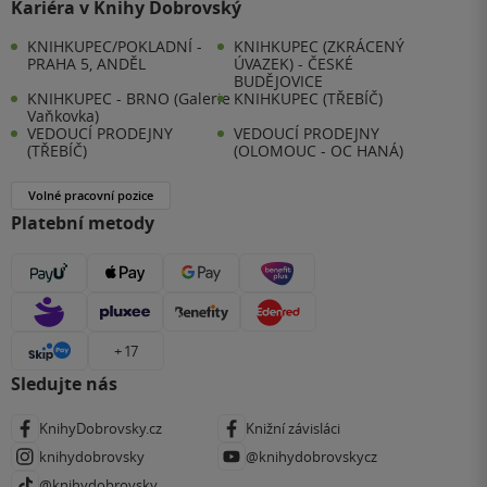
Kariéra v Knihy Dobrovský
KNIHKUPEC/POKLADNÍ -
KNIHKUPEC (ZKRÁCENÝ
PRAHA 5, ANDĚL
ÚVAZEK) - ČESKÉ
BUDĚJOVICE
KNIHKUPEC - BRNO (Galerie
KNIHKUPEC (TŘEBÍČ)
Vaňkovka)
VEDOUCÍ PRODEJNY
VEDOUCÍ PRODEJNY
(TŘEBÍČ)
(OLOMOUC - OC HANÁ)
Volné pracovní pozice
Platební metody
+ 17
Sledujte nás
KnihyDobrovsky.cz
Knižní závisláci
knihydobrovsky
@knihydobrovskycz
@knihydobrovsky