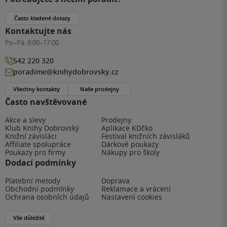
Často kladené dotazy
Kontaktujte nás
Po–Pá:
8:00–17:00
542 220 320
poradime@knihydobrovsky.cz
Všechny kontakty
Naše prodejny
Často navštěvované
Akce a slevy
Prodejny
Klub Knihy Dobrovský
Aplikace KDčko
Knižní závisláci
Festival knižních závisláků
Affiliate spolupráce
Dárkové poukazy
Poukazy pro firmy
Nákupy pro školy
Dodací podmínky
Platební metody
Doprava
Obchodní podmínky
Reklamace a vrácení
Ochrana osobních údajů
Nastavení cookies
Vše důležité