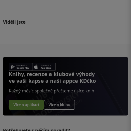
Viděli jste
Knihy, recenze a klubové výhody
ve vaší kapse a naší appce KDčko
Každý měsíc společně přečteme tisíce knih
Více o aplikaci
Více o klubu
Potřebujete s něčím poradit?