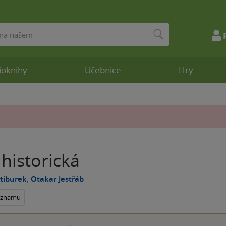
ioknihy
Učebnice
Hry
historická
tiburek
,
Otakar Jestřáb
seznamu