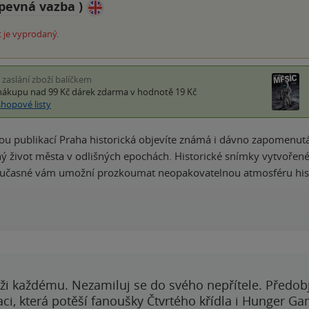
pevná vazba
)
 je vyprodaný.
i zaslání zboží balíčkem
nákupu nad 99 Kč
dárek zdarma
v hodnotě 19 Kč
shopové listy
kou publikací Praha historická objevíte známá i dávno zapomenutá 
ý život města v odlišných epochách. Historické snímky vytvoře
současné vám umožní prozkoumat neopakovatelnou atmosféru his
ži každému. Nezamiluj se do svého nepřítele. Předobj
i, která potěší fanoušky Čtvrtého křídla i Hunger Ga