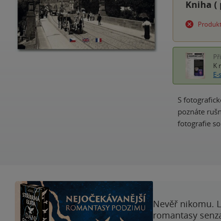
Kniha (
Produkt
Př
K 
E-
S fotografic
poznáte rušn
fotografie 
Nevěř nikomu. L
romantasy senzac