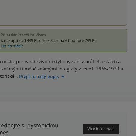
Při zaslání zboží balíčkem
K nákupu nad 999 Kč
dárek zdarma
v hodnotě 299 Kč
Let na měsíc
místa, porovnáte životní styl obyvatel v průběhu staletí a
né známými i méně známými fotografy v letech 1865-1939 a
torické…
Přejít na celý popis
ednejte si dystopickou
Více informací
mes.