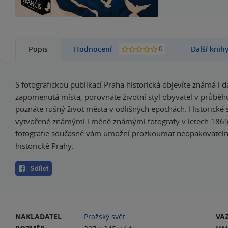
0
Popis
Hodnocení
Další knih
S fotografickou publikací Praha historická objevíte známá i 
zapomenutá místa, porovnáte životní styl obyvatel v průběhu 
poznáte rušný život města v odlišných epochách. Historické
vytvořené známými i méně známými fotografy v letech 186
fotografie současné vám umožní prozkoumat neopakovatel
historické Prahy.
Sdílet
NAKLADATEL
Pražský svět
VA