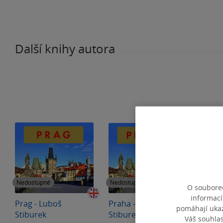
Další knihy autora
Nedostupné
Nedostupné
Nedos
O souborec
informací
Prag - Luboš
Praha - Luboš
Česká
pomáhají ukazo
Stiburek
Stiburek
Váš souhla