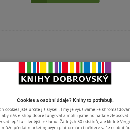
Cookies a osobní údaje? Knihy to potřebují.
tupné
Nedostupné
Nedostupné
h cookies jste určitě již slyšeli. I my je využíváme ke shromažďován
, aby náš e-shop dobře fungoval a mohli jsme ho nadále zlepšovat
 republika
Prague Prague
Prague historic
vat lepší a cílenější reklamu. Žádných 50 odstínů, ale klidně Vergil
Praga
s může předat marketingovým platformám i některé vaše osobní úda