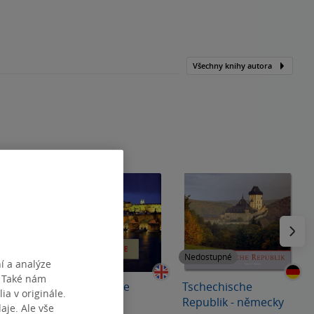
Všechny knihy autora
Následu
Nedostupné
Nedostupné
í a analýze
. Také nám
al
Prague Prague
Tschechische
ia v originále.
Praga
Republik - německy
je. Ale vše