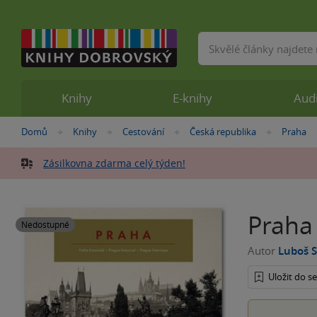
Vyhledávání
Knihy
E-knihy
Aud
Nacházíte
Domů
Knihy
Cestování
Česká republika
Praha
»
»
»
»
se
zde:
Zásilkovna zdarma celý týden!
Praha 
Nedostupné
Autor
Luboš S
Uložit do 