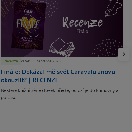
„
p
H
e
Násled
Recenze
Pátek 31. července 2026
Finále: Dokázal mě svět Caravalu znovu
okouzlit? | RECENZE
Některé knižní série člověk přečte, odloží je do knihovny a
po čase...