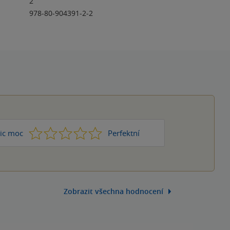
2
978-80-904391-2-2
1
2
3
4
5
ic moc
Perfektní
Zobrazit všechna hodnocení