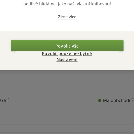
Stiburek
Luboš Stiburek
Otakar Jestřáb
,
Lub
bedlivě hlídáme. Jako naši vlastní knihovnu!
Stiburek
0.0
0.0
z
z
á vazba
pevná vazba
pevná vazba
5
5
Zjistit více
k
hvězdiček
hvězdiček
Nedostupné
Nedostupné
Nedostupn
Povolit vše
Povolit pouze nezbytné
Nastavení
Maloobchodní 
 dní.