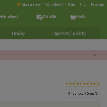
Akce a slevy
Vše důležité
Klub
Blog
Prodejny
E-košík
Košík
Přihlášení
Hračky
Papírnictví a dárky
Zav
0.0
z
5
0 hodnocení čtenářů
hvěz