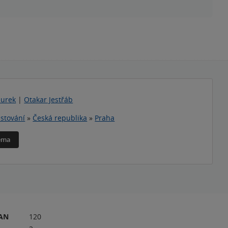
burek
|
Otakar Jestřáb
stování
»
Česká republika
»
Praha
téma
RAN
120