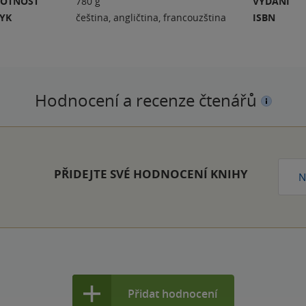
OTNOST
780 g
VYDÁNÍ
ZYK
čeština, angličtina, francouzština
ISBN
Hodnocení a recenze čtenářů
PŘIDEJTE SVÉ HODNOCENÍ KNIHY
N
Přidat hodnocení