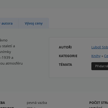
y autora
Vývoj ceny
dávno
staletí a
AUTOŘI
Luboš Sti
 snímky
KATEGORIE
Knihy
»
Ce
5-1939 a
nou atmosféru
TÉMATA
Přidat 
ZBA
pevná vazba
POČET ST