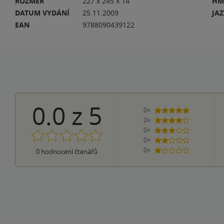
ROZMĚR
227 x 245 x 14
HM
DATUM VYDÁNÍ
25.11.2009
JA
EAN
9788090439122
0.0
z
5
0×
5 hvězdiček
0×
4 hvězdičky
0×
3 hvězdičky
0×
2 hvězdičky
0×
0
hodnocení čtenářů
1 hvezdička