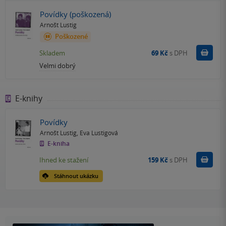
Povídky (poškozená)
Arnošt Lustig
Poškozené
Do k
Skladem
69 Kč
s DPH
Velmi dobrý
E-knihy
Povídky
Arnošt Lustig
,
Eva Lustigová
E-kniha
Koupit
Ihned ke stažení
159 Kč
s DPH
Stáhnout ukázku