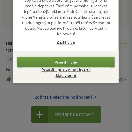
aby náš e-shop dobře fungoval a mohli jsme ho
nadále zlepšovat. Také nám pomáhají ukazovat
lepší a cílenější reklamu. Žádných 50 odstínů, ale
1
2
3
4
5
klidně Vergilia v originále. Váš souhlas může předat
marketingovým platformám i některé vaše osobní
údaje. Ale vše bedlivě hlídáme. Jako naši vlastní
knihovnu!
Zjistit více
IRENA ŠEVČÍKOVÁ
registrovaný uživatel
Zakoupil produkt
Povolit vše
Nelíbilo, nedočteno.
Povolit pouze nezbytné
Nastavení
13
Kniha, Mladá fronta, 2021, 9788020425317
Zobrazit všechna hodnocení
Přidat hodnocení