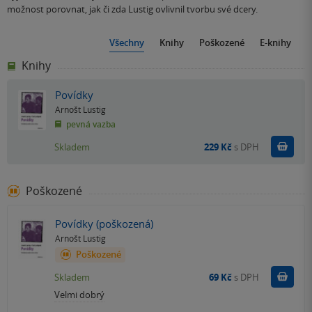
možnost porovnat, jak či zda Lustig ovlivnil tvorbu své dcery.
Všechny
Knihy
Poškozené
E-knihy
Knihy
Povídky
Arnošt Lustig
pevná vazba
Do k
Skladem
229 Kč
s DPH
Poškozené
Povídky (poškozená)
Arnošt Lustig
Poškozené
Do k
Skladem
69 Kč
s DPH
Velmi dobrý