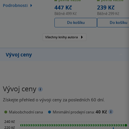
hvězdiček
hvězdiček
Kafky, byl nominovaný na
Podrobnosti
447 Kč
239 Kč
Man Bookerovu cenu. Ve
Běžně
499 Kč
Běžně
299 Kč
své tvorbě zobrazuje
Do košíku
Do košíku
zážitky ze života v
koncentračním táboře.
Všechny knihy autora
Vývoj ceny
Vývoj ceny
Získejte přehled o vývoji ceny za posledních 60 dní.
40 Kč
Maloobchodní cena
Minimální prodejní cena: