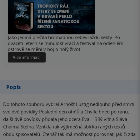
Jako jediná přežila hromadnou sebevraždu sekty. Po
dvaceti letech se minulost vrací a festival na odlehlém
ostrově se mění v boj o holý život.
Více informací
Popis
Do tohoto souboru vybral Arnošt Lustig nedlouho před smrtí
své dvě povídky Poslední den ohňů a Chvíle hned po ránu,
další dvě povídky přidala jeho dcera Eva – Bílý vítr a Sláva
Chaima Steina. Vznikla tak výjimečná sbírka raných textů
obou spisovatelů. Čtenář tak má možnost porovnat, jak či zda