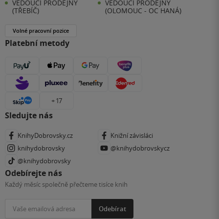
VEDOUCÍ PRODEJNY
VEDOUCÍ PRODEJNY
(TŘEBÍČ)
(OLOMOUC - OC HANÁ)
Volné pracovní pozice
Platební metody
+ 17
Sledujte nás
KnihyDobrovsky.cz
Knižní závisláci
knihydobrovsky
@knihydobrovskycz
@knihydobrovsky
Odebírejte nás
Každý měsíc společně přečteme tisíce knih
Odebírat