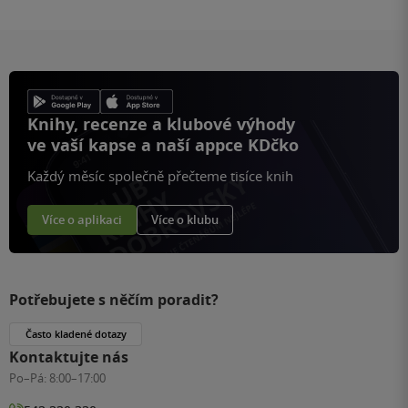
Knihy, recenze a klubové výhody
ve vaší kapse a naší appce KDčko
Každý měsíc společně přečteme tisíce knih
Více o aplikaci
Více o klubu
Potřebujete s něčím poradit?
Často kladené dotazy
Kontaktujte nás
Po–Pá:
8:00–17:00