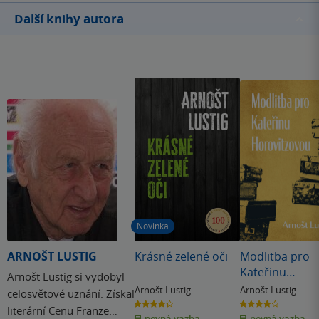
Další knihy autora
Novinka
ARNOŠT LUSTIG
Krásné zelené oči
Modlitba pro
Kateřinu
Arnošt Lustig si vydobyl
Horovitzovou
Arnošt Lustig
Arnošt Lustig
celosvětové uznání. Získal
4.3
4.2
literární Cenu Franze
z
z
pevná vazba
pevná vazba
5
5