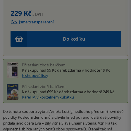
229 Kč
s DPH
Jsme transparentní
Do košíku
Při zaslání zboží balíčkem
K nákupu nad 99 Kč
dárek zdarma
v hodnotě 19 Kč
E-shopové listy
Při zaslání zboží balíčkem
K nákupu nad 699 Kč
dárek zdarma
v hodnotě 249 Kč
Karel IV. v kouzelném kukátku
Do tohoto souboru vybral Arnošt Lustig nedlouho před smrtí své dvě
povídky Poslední den ohňů a Chvíle hned po ránu, další dvě povídky
přidala jeho dcera Eva – Bílý vítr a Sláva Chaima Steina. Vznikla tak
výjimečná sbírka raných textů obou spisovatelů. Čtenář tak má