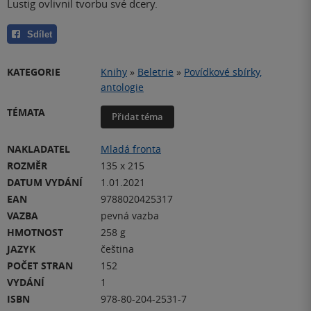
Lustig ovlivnil tvorbu své dcery.
Sdílet
KATEGORIE
Knihy
»
Beletrie
»
Povídkové sbírky,
antologie
TÉMATA
Přidat téma
NAKLADATEL
Mladá fronta
ROZMĚR
135 x 215
DATUM VYDÁNÍ
1.01.2021
EAN
9788020425317
VAZBA
pevná vazba
HMOTNOST
258 g
JAZYK
čeština
POČET STRAN
152
VYDÁNÍ
1
ISBN
978-80-204-2531-7