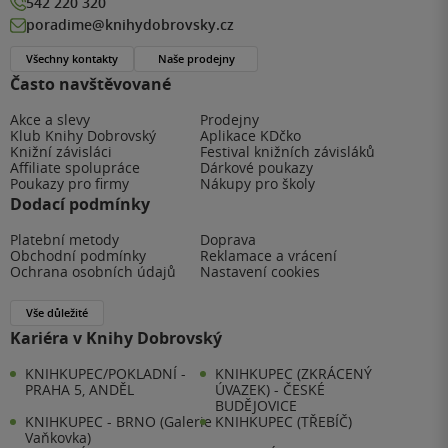
542 220 320
poradime@knihydobrovsky.cz
Všechny kontakty
Naše prodejny
Často navštěvované
Akce a slevy
Prodejny
Klub Knihy Dobrovský
Aplikace KDčko
Knižní závisláci
Festival knižních závisláků
Affiliate spolupráce
Dárkové poukazy
Poukazy pro firmy
Nákupy pro školy
Dodací podmínky
Platební metody
Doprava
Obchodní podmínky
Reklamace a vrácení
Ochrana osobních údajů
Nastavení cookies
Vše důležité
Kariéra v Knihy Dobrovský
KNIHKUPEC/POKLADNÍ -
KNIHKUPEC (ZKRÁCENÝ
PRAHA 5, ANDĚL
ÚVAZEK) - ČESKÉ
BUDĚJOVICE
KNIHKUPEC - BRNO (Galerie
KNIHKUPEC (TŘEBÍČ)
Vaňkovka)