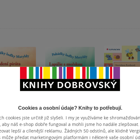
Cookies a osobní údaje? Knihy to potřebují.
h cookies jste určitě již slyšeli. I my je využíváme ke shromažďován
ení piráta
Lapálie s mořskou
Obrázkové čtení
, aby náš e-shop dobře fungoval a mohli jsme ho nadále zlepšovat
buráce
pannou
Malé hrátky se
vat lepší a cílenější reklamu. Žádných 50 odstínů, ale klidně Vergil
zvířátky
s může předat marketingovým platformám i některé vaše osobní úda
 Študlarová
,
Stanislava Bumbová
Petra Řezníčková
,