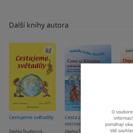
Další knihy autora
O souborec
Cestujeme světadíly
Cesta za Krásným
Dopad
informací
ostrovem
Hrom
pomáhají ukazo
Váš souhla
Zdeňka Študlarová
,
Zdeňka Študlarová
,
Zdeňka