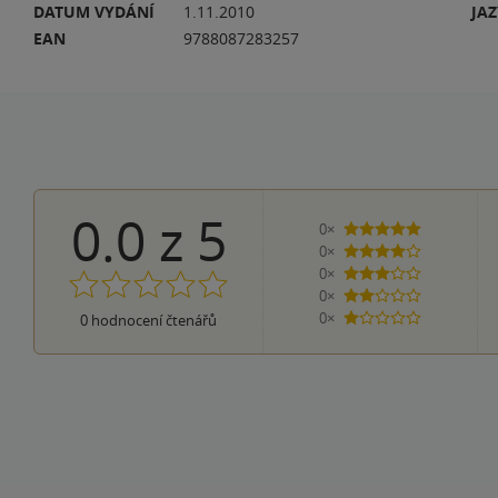
DATUM VYDÁNÍ
1.11.2010
JA
EAN
9788087283257
0.0
z
5
0×
5 hvězdiček
0×
4 hvězdičky
0×
3 hvězdičky
0×
2 hvězdičky
0×
0
hodnocení čtenářů
1 hvezdička