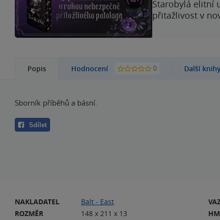
Starobylá elitní
přitažlivost v n
0
Popis
Hodnocení
Další knih
Sborník příběhů a básní.
Sdílet
NAKLADATEL
Balt - East
VA
ROZMĚR
148 x 211 x 13
HM