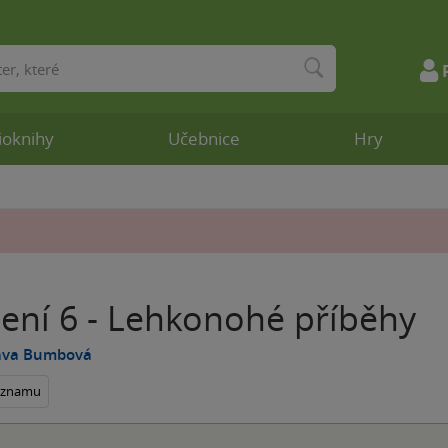
ioknihy
Učebnice
Hry
cení 6 - Lehkonohé příběhy
lava Bumbová
seznamu