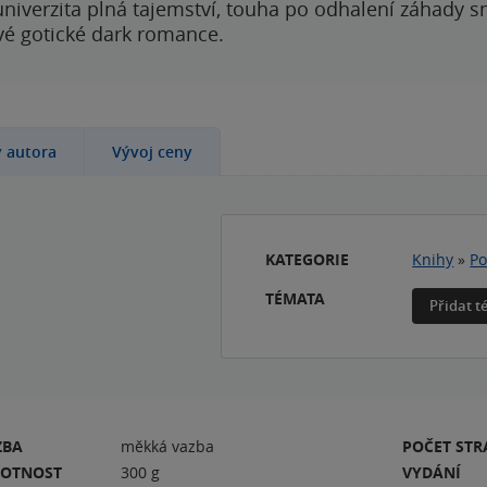
 univerzita plná tajemství, touha po odhalení záhady 
ové gotické dark romance.
y autora
Vývoj ceny
KATEGORIE
Knihy
»
Po
TÉMATA
Přidat 
ZBA
měkká vazba
POČET ST
OTNOST
300 g
VYDÁNÍ