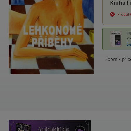
Kniha (
Produkt
Př
K 
E-
Sborník příb