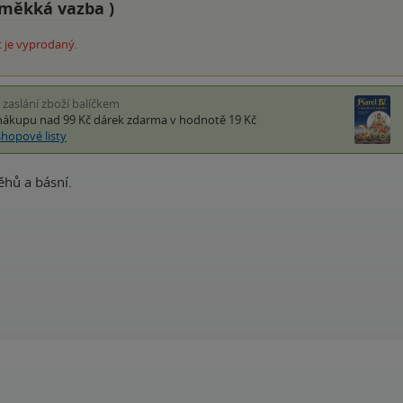
měkká vazba
)
 je vyprodaný.
i zaslání zboží balíčkem
nákupu nad 99 Kč
dárek zdarma
v hodnotě 19 Kč
shopové listy
ěhů a básní.