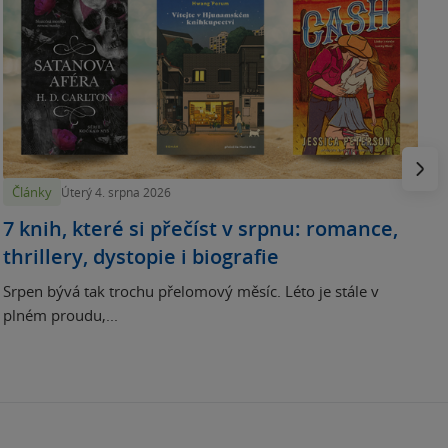
N
p
Násled
Články
Úterý 4. srpna 2026
7 knih, které si přečíst v srpnu: romance,
thrillery, dystopie i biografie
Srpen bývá tak trochu přelomový měsíc. Léto je stále v
plném proudu,...