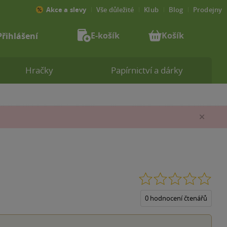
Akce a slevy
Vše důležité
Klub
Blog
Prodejny
E-košík
Košík
Přihlášení
Hračky
Papírnictví a dárky
Zav
0.0
z
5
0 hodnocení čtenářů
hvěz