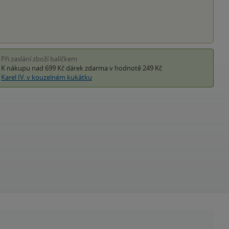
Při zaslání zboží balíčkem
K nákupu nad 699 Kč
dárek zdarma
v hodnotě 249 Kč
Karel IV. v kouzelném kukátku