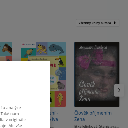
Všechny knihy autora
Následu
í a analýze
 -
Obrázkové čtení -
Člověk příjmením
. Také nám
Slavnost krále lva
Žena
ia v originále.
je. Ale vše
Petra Řezníčková
,
Jitka Jelínková
,
Stanislava