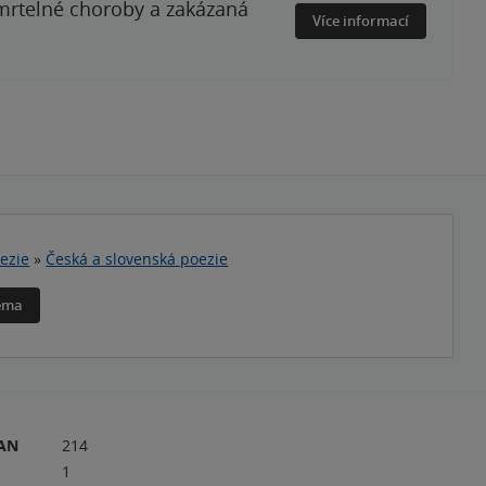
smrtelné choroby a zakázaná
Více informací
ezie
»
Česká a slovenská poezie
téma
RAN
214
1