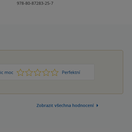
978-80-87283-25-7
1
2
3
4
5
ic moc
Perfektní
Zobrazit všechna hodnocení