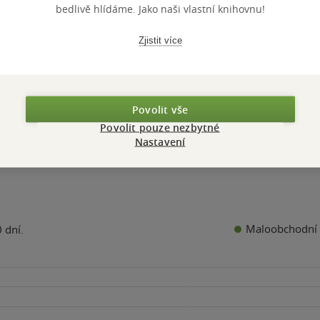
bedlivě hlídáme. Jako naši vlastní knihovnu!
lava Bumbová
Stanislava Bumbov
5.0
0.0
z
z
iha
E-kniha
E-kniha
5
5
k
hvězdiček
hvězdiček
Kč
118 Kč
129 Kč
Zjistit více
Koupit
Koupit
Koupit
Povolit vše
Povolit pouze nezbytné
Nastavení
Maloobchodní 
 dní.