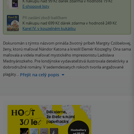
K nákupu nad 99 Kč
dárek zdarma
v hodnotě 19 Kč
E-shopové listy
Při zaslání zboží balíčkem
K nákupu nad 699 Kč
dárek zdarma
v hodnotě 249 Kč
Karel IV. v kouzelném kukátku
Dokuromán s týmto názvom prináša životný príbeh Margity Czóbelovej,
ženy, ktorú maľoval Nándor Katona a kreslil Elemér Köszeghy. Ona sama
maľovala a videla maľovať mystického impresionistu Ladislava
Mednyánszkeho. Pre londýnske vydavateľstvá ilustrovala detektívky a
dobrodružné romány. V sedemdesiatych rokoch tvorila angažované
plagáty…
Přejít na celý popis