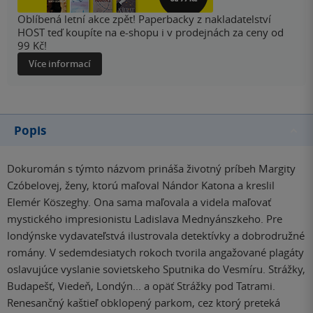
Oblíbená letní akce zpět! Paperbacky z nakladatelství
HOST teď koupíte na e-shopu i v prodejnách za ceny od
99 Kč!
Více informací
Popis
Dokuromán s týmto názvom prináša životný príbeh Margity
Czóbelovej, ženy, ktorú maľoval Nándor Katona a kreslil
Elemér Köszeghy. Ona sama maľovala a videla maľovať
mystického impresionistu Ladislava Mednyánszkeho. Pre
londýnske vydavateľstvá ilustrovala detektívky a dobrodružné
romány. V sedemdesiatych rokoch tvorila angažované plagáty
oslavujúce vyslanie sovietskeho Sputnika do Vesmíru. Strážky,
Budapešť, Viedeň, Londýn... a opäť Strážky pod Tatrami.
Renesančný kaštieľ obklopený parkom, cez ktorý preteká