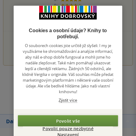
5 hvězdiček
0×
4 hvězdičky
0×
3 hvězdičky
0×
2 hvězdičky
0×
1 hvezdička
Cookies a osobní údaje? Knihy to
potřebují.
PŘIDEJTE SVÉ HODNOCENÍ KNIHY
O souborech cookies jste určitě již slyšeli. I my je
využíváme ke shromažďování a analýze informací,
1
2
3
4
5
aby náš e-shop dobře fungoval a mohli jsme ho
nadále zlepšovat. Také nám pomáhají ukazovat
lepší a cílenější reklamu. Žádných 50 odstínů, ale
klidně Vergilia v originále. Váš souhlas může předat
Zobrazit všechna hodnocení
marketingovým platformám i některé vaše osobní
údaje. Ale vše bedlivě hlídáme. Jako naši vlastní
knihovnu!
Přidat hodnocení
Zjistit více
Další knihy autora
Povolit vše
Povolit pouze nezbytné
Nastavení