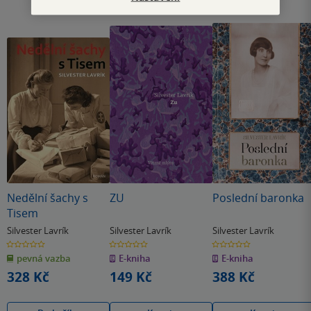
Nedělní šachy s
ZU
Poslední baronka
Tisem
Silvester Lavrík
Silvester Lavrík
Silvester Lavrík
0.0
0.0
0.0
z
z
z
pevná vazba
E-kniha
E-kniha
5
5
5
hvězdiček
hvězdiček
hvězdiček
328 Kč
149 Kč
388 Kč