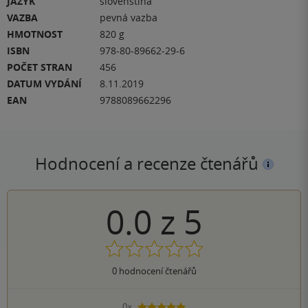
JAZYK
slovenština
VAZBA
pevná vazba
HMOTNOST
820 g
ISBN
978-80-89662-29-6
POČET STRAN
456
DATUM VYDÁNÍ
8.11.2019
EAN
9788089662296
Hodnocení a recenze čtenářů
0.0
z
5
0
hodnocení čtenářů
0×