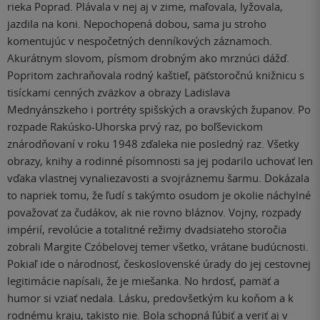
rieka Poprad. Plávala v nej aj v zime, maľovala, lyžovala,
jazdila na koni. Nepochopená dobou, sama ju stroho
komentujúc v nespočetných denníkových záznamoch.
Akurátnym slovom, písmom drobným ako mrznúci dážď.
Popritom zachraňovala rodný kaštieľ, päťstoročnú knižnicu s
tisíckami cenných zväzkov a obrazy Ladislava
Mednyánszkeho i portréty spišských a oravských županov. Po
rozpade Rakúsko-Uhorska prvý raz, po boľševickom
znárodňovaní v roku 1948 zďaleka nie posledný raz. Všetky
obrazy, knihy a rodinné písomnosti sa jej podarilo uchovať len
vďaka vlastnej vynaliezavosti a svojráznemu šarmu. Dokázala
to napriek tomu, že ľudí s takýmto osudom je okolie náchylné
považovať za čudákov, ak nie rovno bláznov. Vojny, rozpady
impérií, revolúcie a totalitné režimy dvadsiateho storočia
zobrali Margite Czóbelovej temer všetko, vrátane budúcnosti.
Pokiaľ ide o národnosť, československé úrady do jej cestovnej
legitimácie napísali, že je miešanka. No hrdosť, pamäť a
humor si vziať nedala. Lásku, predovšetkým ku koňom a k
rodnému kraju, takisto nie. Bola schopná ľúbiť a veriť aj v