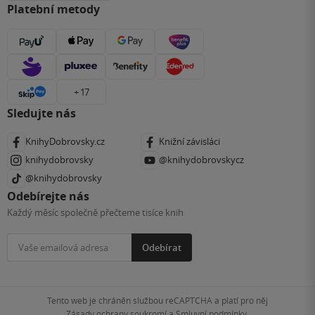
Platební metody
+ 17
Sledujte nás
KnihyDobrovsky.cz
Knižní závisláci
knihydobrovsky
@knihydobrovskycz
@knihydobrovsky
Odebírejte nás
Každý měsíc společně přečteme tisíce knih
Odebírat
Tento web je chráněn službou reCAPTCHA a platí pro něj
Zásady ochrany soukromí
a
Smluvní podmínky
.