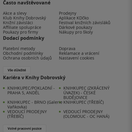
Často navštěvované
Akce a slevy
Prodejny
Klub Knihy Dobrovský
Aplikace KDčko
Knižní závisláci
Festival knižních závisláků
Affiliate spolupráce
Dárkové poukazy
Poukazy pro firmy
Nákupy pro školy
Dodací podmínky
Platební metody
Doprava
Obchodní podmínky
Reklamace a vrácení
Ochrana osobních údajů
Nastavení cookies
Vše důležité
Kariéra v Knihy Dobrovský
KNIHKUPEC/POKLADNÍ -
KNIHKUPEC (ZKRÁCENÝ
PRAHA 5, ANDĚL
ÚVAZEK) - ČESKÉ
BUDĚJOVICE
KNIHKUPEC - BRNO (Galerie
KNIHKUPEC (TŘEBÍČ)
Vaňkovka)
VEDOUCÍ PRODEJNY
VEDOUCÍ PRODEJNY
(TŘEBÍČ)
(OLOMOUC - OC HANÁ)
Volné pracovní pozice