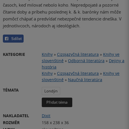
časoch, keď milovať nebolo koho. Nepredpojaté a pozorné
čítanie doby a príbehu poslednej k. & k. barónky nám môže
pomôcť chápať a predvídať nebezpečné tendencie dneška. V
jednotlivcoch, národoch aj ideológiách.
Sdílet
KATEGORIE
Knihy
»
Cizojazyčná literatura
»
Knihy ve
slovenštině
»
Odborná literatúra
»
Dejiny a
história
Knihy
»
Cizojazyčná literatura
»
Knihy ve
slovenštině
»
Naučná literatúra
TÉMATA
Londýn
Přidat téma
NAKLADATEL
Dixit
ROZMĚR
158 x 238 x 36