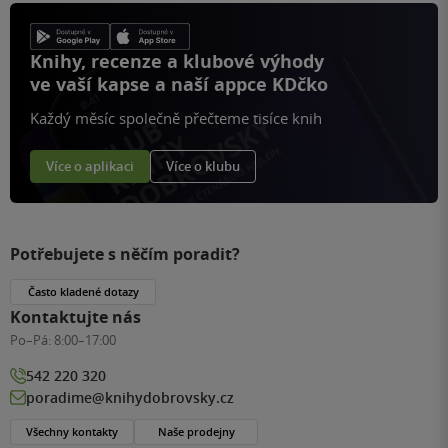
Knihy, recenze a klubové výhody
ve vaší kapse a naší appce KDčko
Každý měsíc společně přečteme tisíce knih
Více o aplikaci
Více o klubu
Potřebujete s něčím poradit?
Často kladené dotazy
Kontaktujte nás
Po–Pá:
8:00–17:00
542 220 320
poradime@knihydobrovsky.cz
Všechny kontakty
Naše prodejny