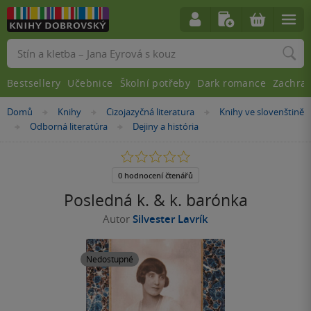
Vyhledávání
Bestsellery
Učebnice
Školní potřeby
Dark romance
Zachra
Nacházíte
Domů
Knihy
Cizojazyčná literatura
Knihy ve slovenštině
»
»
»
se
Odborná literatúra
Dejiny a história
»
»
zde:
0.0
z
5
0 hodnocení čtenářů
hvězdiček
Posledná k. & k. barónka
Autor
Silvester Lavrík
Nedostupné