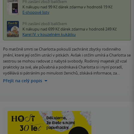
Při zaslání zboží balíčkem
K nákupu nad 99 Kč
dárek zdarma
v hodnotě 19 Kč
E-shopové listy
Při zaslání zboží balíčkem
K nákupu nad 699 Kč
dárek zdarma
v hodnotě 249 Kč
Karel IV. v kouzelném kukátku
Po matčině smrti se Charlotta pokouší zachránit zbytky rodinného
jmění, které její otčím utrácí v pitkách. Avšak i otčím umírá a Charlotta se
sestrou se mohou radovat z nabyté svobody. Rodinný majetek již vzal
prakticky za své, ale půvabná a podnikavá Charlotta si i nyní poradí,
vydělává si pátráním po minulosti ženichů, získává informace, za…
Přejít na celý popis