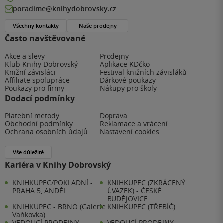
poradime@knihydobrovsky.cz
Všechny kontakty
Naše prodejny
Často navštěvované
Akce a slevy
Prodejny
Klub Knihy Dobrovský
Aplikace KDčko
Knižní závisláci
Festival knižních závisláků
Affiliate spolupráce
Dárkové poukazy
Poukazy pro firmy
Nákupy pro školy
Dodací podmínky
Platební metody
Doprava
Obchodní podmínky
Reklamace a vrácení
Ochrana osobních údajů
Nastavení cookies
Vše důležité
Kariéra v Knihy Dobrovský
KNIHKUPEC/POKLADNÍ -
KNIHKUPEC (ZKRÁCENÝ
PRAHA 5, ANDĚL
ÚVAZEK) - ČESKÉ
BUDĚJOVICE
KNIHKUPEC - BRNO (Galerie
KNIHKUPEC (TŘEBÍČ)
Vaňkovka)
VEDOUCÍ PRODEJNY
VEDOUCÍ PRODEJNY