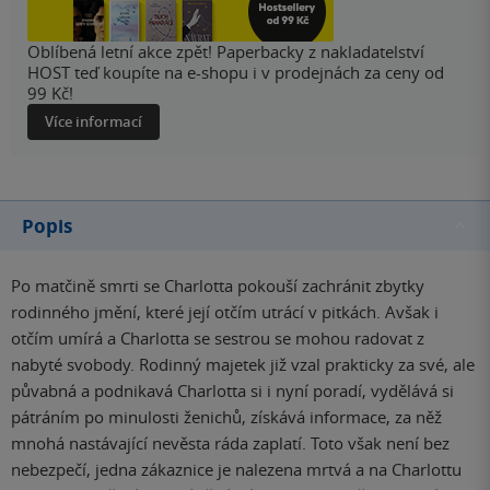
Oblíbená letní akce zpět! Paperbacky z nakladatelství
HOST teď koupíte na e-shopu i v prodejnách za ceny od
99 Kč!
Více informací
Popis
Po matčině smrti se Charlotta pokouší zachránit zbytky
rodinného jmění, které její otčím utrácí v pitkách. Avšak i
otčím umírá a Charlotta se sestrou se mohou radovat z
nabyté svobody. Rodinný majetek již vzal prakticky za své, ale
půvabná a podnikavá Charlotta si i nyní poradí, vydělává si
pátráním po minulosti ženichů, získává informace, za něž
mnohá nastávající nevěsta ráda zaplatí. Toto však není bez
nebezpečí, jedna zákaznice je nalezena mrtvá a na Charlottu