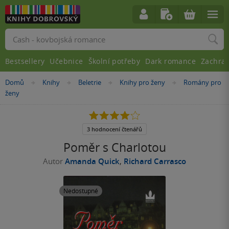
Vyhledávání
Bestsellery
Učebnice
Školní potřeby
Dark romance
Zachra
Nacházíte
Domů
Knihy
Beletrie
Knihy pro ženy
Romány pro
»
»
»
»
se
ženy
zde:
4.0
z
5
3 hodnocení čtenářů
hvězdiček
Poměr s Charlotou
Autor
Amanda Quick
,
Richard Carrasco
Nedostupné