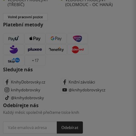
(TŘEBÍČ)
(OLOMOUC - OC HANÁ)
Volné pracovní pozice
Platební metody
+ 17
Sledujte nás
KnihyDobrovsky.cz
Knižní závisláci
knihydobrovsky
@knihydobrovskycz
@knihydobrovsky
Odebírejte nás
Každý měsíc společně přečteme tisíce knih
Odebírat