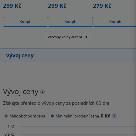
hvězdiček
hvězdiček
hvězdiček
299 Kč
299 Kč
279 Kč
Koupit
Koupit
Koupit
Všechny knihy autora
Vývoj ceny
Vývoj ceny
Získejte přehled o vývoji ceny za posledních 60 dní.
0 Kč
Maloobchodní cena
Minimální prodejní cena: