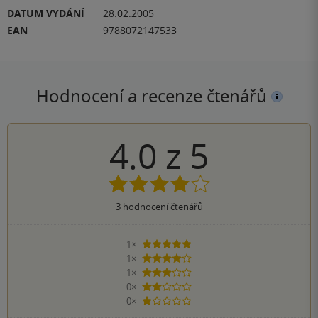
DATUM VYDÁNÍ
28.02.2005
EAN
9788072147533
Hodnocení a recenze čtenářů
4.0
z
5
3
hodnocení čtenářů
1×
5 hvězdiček
1×
4 hvězdičky
1×
3 hvězdičky
0×
2 hvězdičky
0×
1 hvezdička