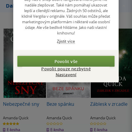
nadále zlepšovat. Také nám pomáhají ukazovat
Další knihy autora
lepší a cílenější reklamu. Žádných 50 odstínů, ale
klidně Vergilia v originále. Váš souhlas může předat
marketingovým platformám i některé vaše osobní
údaje. Ale vše bedlivě hlídáme. Jako naši vlastní
knihovnu!
Zjistit více
Povolit vše
Povolit pouze nezbytné
Nastavení
Nebezpečné sny
Beze spánku
Záblesk v zrcadle
Amanda Quick
Amanda Quick
Amanda Quick
5.0
0.0
0.0
z
z
z
E-kniha
E-kniha
E-kniha
5
5
5