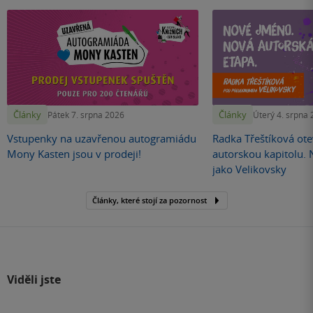
Články
Články
Pátek 7. srpna 2026
Úterý 4. srpna
Vstupenky na uzavřenou autogramiádu
Radka Třeštíková otev
Mony Kasten jsou v prodeji!
autorskou kapitolu.
jako Velikovsky
Články, které stojí za pozornost
Viděli jste