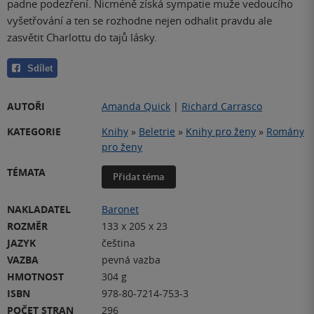
padne podezření. Nicméně získá sympatie muže vedoucího
vyšetřování a ten se rozhodne nejen odhalit pravdu ale
zasvětit Charlottu do tajů lásky.
Sdílet
AUTOŘI
Amanda Quick
|
Richard Carrasco
KATEGORIE
Knihy
»
Beletrie
»
Knihy pro ženy
»
Romány
pro ženy
TÉMATA
Přidat téma
NAKLADATEL
Baronet
ROZMĚR
133 x 205 x 23
JAZYK
čeština
VAZBA
pevná vazba
HMOTNOST
304 g
ISBN
978-80-7214-753-3
POČET STRAN
296