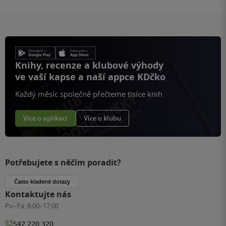
Knihy, recenze a klubové výhody
ve vaší kapse a naší appce KDčko
Každý měsíc společně přečteme tisíce knih
Více o aplikaci
Více o klubu
Potřebujete s něčím poradit?
Často kladené dotazy
Kontaktujte nás
Po–Pá:
8:00–17:00
542 220 320