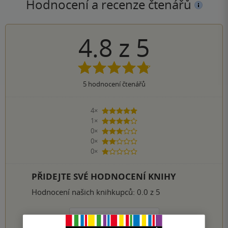
Hodnocení a recenze čtenářů
4.8
z
5
5
hodnocení čtenářů
4×
5 hvězdiček
1×
4 hvězdičky
0×
3 hvězdičky
0×
2 hvězdičky
0×
1 hvezdička
PŘIDEJTE SVÉ HODNOCENÍ KNIHY
Hodnocení našich knihkupců: 0.0 z 5
1
2
3
4
5