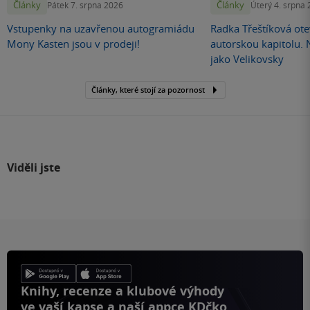
Články
Články
Pátek 7. srpna 2026
Úterý 4. srpna
Vstupenky na uzavřenou autogramiádu
Radka Třeštíková otev
Mony Kasten jsou v prodeji!
autorskou kapitolu.
jako Velikovsky
Články, které stojí za pozornost
Viděli jste
Knihy, recenze a klubové výhody
ve vaší kapse a naší appce KDčko