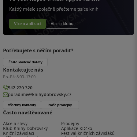
Každý měsíc společně přečteme tisíce knih
Více o aplikaci
Více o klubu
Potřebujete s něčím poradit?
Často kladené dotazy
Kontaktujte nás
Po–Pá:
8:00–17:00
542 220 320
poradime@knihydobrovsky.cz
Všechny kontakty
Naše prodejny
Často navštěvované
Akce a slevy
Prodejny
Klub Knihy Dobrovský
Aplikace KDčko
Knižní závisláci
Festival knižních závisláků