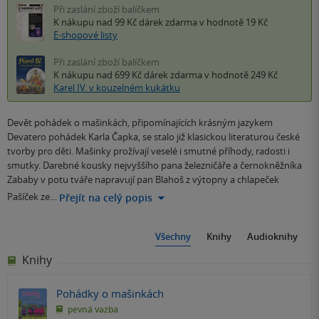
Při zaslání zboží balíčkem
K nákupu nad 99 Kč
dárek zdarma
v hodnotě 19 Kč
E-shopové listy
Při zaslání zboží balíčkem
K nákupu nad 699 Kč
dárek zdarma
v hodnotě 249 Kč
Karel IV. v kouzelném kukátku
Devět pohádek o mašinkách, připomínajících krásným jazykem
Devatero pohádek Karla Čapka, se stalo již klasickou literaturou české
tvorby pro děti. Mašinky prožívají veselé i smutné příhody, radosti i
smutky. Darebné kousky nejvyššího pana železničáře a černokněžníka
Zababy v potu tváře napravují pan Blahoš z výtopny a chlapeček
Pašíček ze…
Přejít na celý popis
Všechny
Knihy
Audioknihy
Knihy
Pohádky o mašinkách
pevná vazba