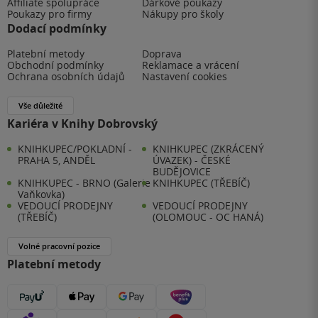
Affiliate spolupráce
Dárkové poukazy
Poukazy pro firmy
Nákupy pro školy
Dodací podmínky
Platební metody
Doprava
Obchodní podmínky
Reklamace a vrácení
Ochrana osobních údajů
Nastavení cookies
Vše důležité
Kariéra v Knihy Dobrovský
KNIHKUPEC/POKLADNÍ -
KNIHKUPEC (ZKRÁCENÝ
PRAHA 5, ANDĚL
ÚVAZEK) - ČESKÉ
BUDĚJOVICE
KNIHKUPEC - BRNO (Galerie
KNIHKUPEC (TŘEBÍČ)
Vaňkovka)
VEDOUCÍ PRODEJNY
VEDOUCÍ PRODEJNY
(TŘEBÍČ)
(OLOMOUC - OC HANÁ)
Volné pracovní pozice
Platební metody