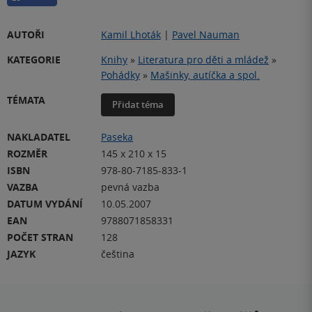
AUTOŘI
Kamil Lhoták
|
Pavel Nauman
KATEGORIE
Knihy
»
Literatura pro děti a mládež
»
Pohádky
»
Mašinky, autíčka a spol.
TÉMATA
Přidat téma
NAKLADATEL
Paseka
ROZMĚR
145 x 210 x 15
ISBN
978-80-7185-833-1
VAZBA
pevná vazba
DATUM VYDÁNÍ
10.05.2007
EAN
9788071858331
POČET STRAN
128
JAZYK
čeština