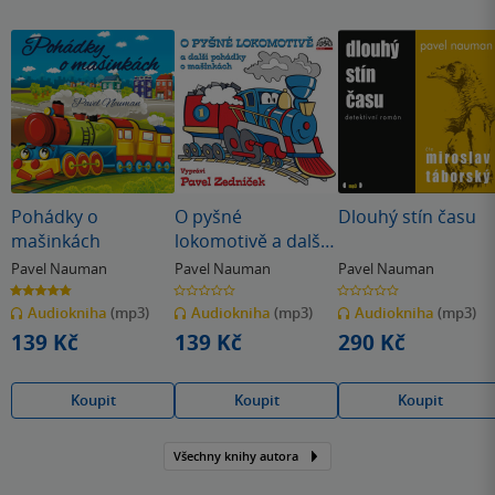
Pohádky o
O pyšné
Dlouhý stín času
mašinkách
lokomotivě a další
pohádky o
Pavel Nauman
Pavel Nauman
Pavel Nauman
mašinkách
4.8
0.0
0.0
z
z
z
Audiokniha
(mp3)
Audiokniha
(mp3)
Audiokniha
(mp3)
5
5
5
hvězdiček
hvězdiček
hvězdiček
139 Kč
139 Kč
290 Kč
Koupit
Koupit
Koupit
Všechny knihy autora