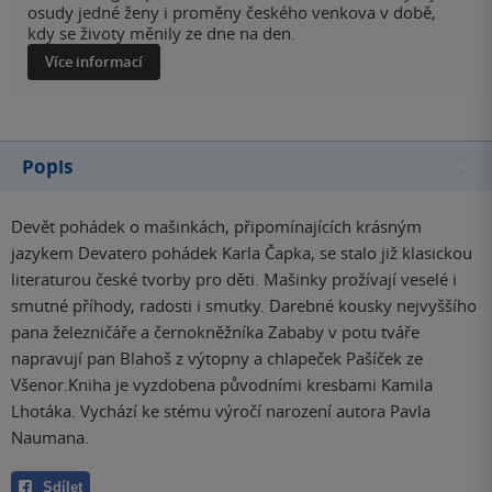
osudy jedné ženy i proměny českého venkova v době,
kdy se životy měnily ze dne na den.
Více informací
Popis
Devět pohádek o mašinkách, připomínajících krásným
jazykem Devatero pohádek Karla Čapka, se stalo již klasickou
literaturou české tvorby pro děti. Mašinky prožívají veselé i
smutné příhody, radosti i smutky. Darebné kousky nejvyššího
pana železničáře a černokněžníka Zababy v potu tváře
napravují pan Blahoš z výtopny a chlapeček Pašíček ze
Všenor.Kniha je vyzdobena původními kresbami Kamila
Lhotáka. Vychází ke stému výročí narození autora Pavla
Naumana.
Sdílet