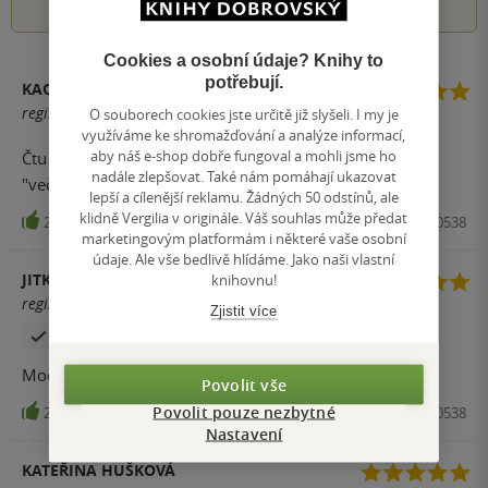
Cookies a osobní údaje? Knihy to
potřebují.
KACHNIVEC
registrovaný uživatel
O souborech cookies jste určitě již slyšeli. I my je
využíváme ke shromažďování a analýze informací,
aby náš e-shop dobře fungoval a mohli jsme ho
Čtu jí večer před spaním se synem...je ještě lepší než
nadále zlepšovat. Také nám pomáhají ukazovat
"večerníčková" verze.
lepší a cílenější reklamu. Žádných 50 odstínů, ale
klidně Vergilia v originále. Váš souhlas může předat
21
Kniha, Paseka, 2010, 9788074320538
marketingovým platformám i některé vaše osobní
údaje. Ale vše bedlivě hlídáme. Jako naši vlastní
JITKA ČERNÁ
knihovnu!
registrovaný uživatel
Zjistit více
Zakoupil produkt
Moc hezká. Děti nadšeně poslouchají.
Povolit vše
Povolit pouze nezbytné
20
Kniha, Paseka, 2010, 9788074320538
Nastavení
KATEŘINA HUŠKOVÁ