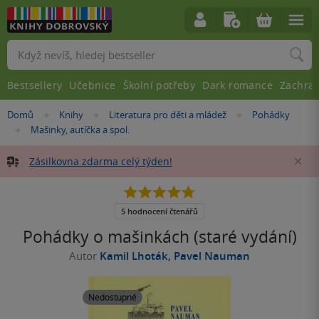
Vyhledávání
Bestsellery
Učebnice
Školní potřeby
Dark romance
Zachra
Nacházíte
Domů
Knihy
Literatura pro děti a mládež
Pohádky
»
»
»
se
Mašinky, autíčka a spol.
»
zde:
Zásilkovna zdarma celý týden!
Za
4.8
z
5
5 hodnocení čtenářů
hvězdiček
Pohádky o mašinkách (staré vydání)
Autor
Kamil Lhoták
,
Pavel Nauman
Nedostupné