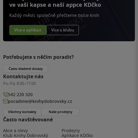
ve vaší kapse a naší appce KDčko
Každý měsíc společně přečteme tisíce knih
Více o aplikaci
Více o klubu
Potřebujete s něčím poradit?
Často kladené dotazy
Kontaktujte nás
Po–Pá:
8:00–17:00
542 220 320
poradime@knihydobrovsky.cz
Všechny kontakty
Naše prodejny
Často navštěvované
Akce a slevy
Prodejny
Klub Knihy Dobrovský
Aplikace KDčko