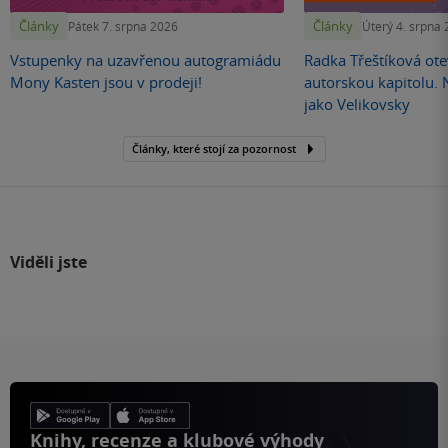
Články
Články
Pátek 7. srpna 2026
Úterý 4. srpna
Vstupenky na uzavřenou autogramiádu
Radka Třeštíková otev
Mony Kasten jsou v prodeji!
autorskou kapitolu.
jako Velikovsky
Články, které stojí za pozornost
Viděli jste
Knihy, recenze a klubové výhody