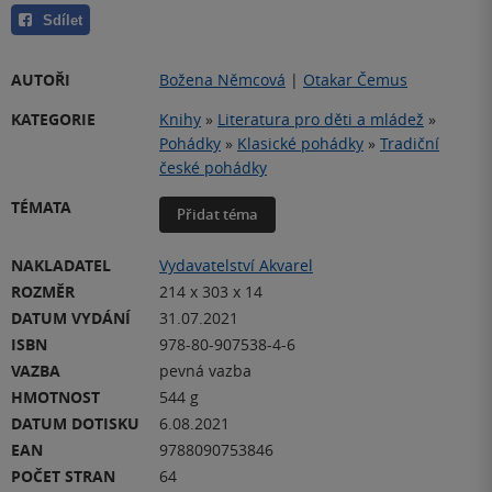
Sdílet
AUTOŘI
Božena Němcová
|
Otakar Čemus
KATEGORIE
Knihy
»
Literatura pro děti a mládež
»
Pohádky
»
Klasické pohádky
»
Tradiční
české pohádky
TÉMATA
Přidat téma
NAKLADATEL
Vydavatelství Akvarel
ROZMĚR
214 x 303 x 14
DATUM VYDÁNÍ
31.07.2021
ISBN
978-80-907538-4-6
VAZBA
pevná vazba
HMOTNOST
544 g
DATUM DOTISKU
6.08.2021
EAN
9788090753846
POČET STRAN
64