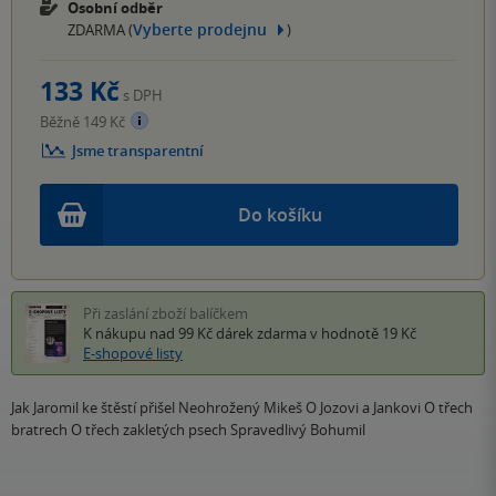
Osobní odběr
Vyberte prodejnu
ZDARMA (
)
133 Kč
s DPH
Běžně 149 Kč
Jsme transparentní
Do košíku
Při zaslání zboží balíčkem
K nákupu nad 99 Kč
dárek zdarma
v hodnotě 19 Kč
E-shopové listy
Jak Jaromil ke štěstí přišel Neohrožený Mikeš O Jozovi a Jankovi O třech
bratrech O třech zakletých psech Spravedlivý Bohumil