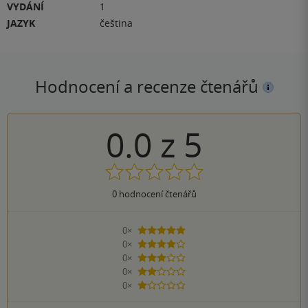
VYDÁNÍ
1
JAZYK
čeština
Hodnocení a recenze čtenářů
0.0
z
5
0
hodnocení čtenářů
0×
5 hvězdiček
0×
4 hvězdičky
0×
3 hvězdičky
0×
2 hvězdičky
0×
1 hvezdička