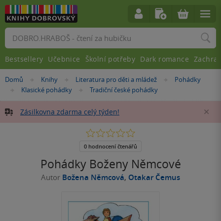
Vyhledávání
Bestsellery
Učebnice
Školní potřeby
Dark romance
Zachra
Nacházíte
Domů
Knihy
Literatura pro děti a mládež
Pohádky
»
»
»
se
Klasické pohádky
Tradiční české pohádky
»
»
zde:
Zásilkovna zdarma celý týden!
Za
0.0
z
5
0 hodnocení čtenářů
hvězdiček
Pohádky Boženy Němcové
Autor
Božena Němcová
,
Otakar Čemus