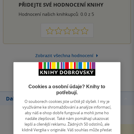
PŘIDEJTE SVÉ HODNOCENÍ KNIHY
Hodnocení našich knihkupců: 0.0 z 5
1
2
3
4
5
Zobrazit všechna hodnocení
Přidat hodnocení
Cookies a osobní údaje? Knihy to
potřebují.
Další knihy autora
O souborech cookies jste určitě již slyšeli. I my je
využíváme ke shromažďování a analýze informací,
aby náš e-shop dobře fungoval a mohli jsme ho
nadále zlepšovat. Také nám pomáhají ukazovat
lepší a cílenější reklamu. Žádných 50 odstínů, ale
klidně Vergilia v originále. Váš souhlas může předat