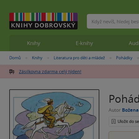
Vyhledávání
Knihy
E-knihy
Aud
Nacházíte
Domů
Knihy
Literatura pro děti a mládež
Pohádky
»
»
»
se
zde:
Zásilkovna zdarma celý týden!
Pohád
Autor
Božena
Uložit do 