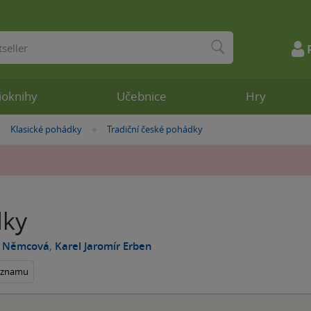
ioknihy
Učebnice
Hry
Klasické pohádky
Tradiční české pohádky
»
»
ky
 Němcová
,
Karel Jaromír Erben
seznamu