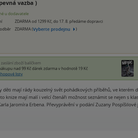
pevná vazba
)
é u dodavatele
ní
ZDARMA od 1299 Kč, do 17. 8. předáme dopravci
Vyberte prodejnu
 odběr
ZDARMA (
)
i zaslání zboží balíčkem
nákupu nad 99 Kč
dárek zdarma
v hodnotě 19 Kč
shopové listy
 děti mají rády kouzelný svět pohádkových příběhů, ve kterém do
této knize mají malí i velcí čtenáři možnost seznámit se nejen s
rla Jaromíra Erbena. Převyprávění v podání Zuzany Pospíšilové