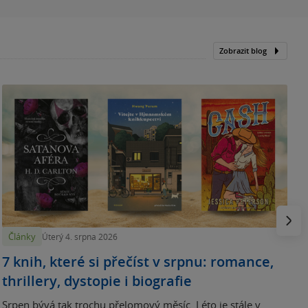
Zobrazit blog
N
p
Násled
Články
Úterý 4. srpna 2026
7 knih, které si přečíst v srpnu: romance,
thrillery, dystopie i biografie
Srpen bývá tak trochu přelomový měsíc. Léto je stále v