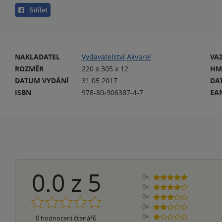
Sdílet
NAKLADATEL
Vydavatelství Akvarel
VA
ROZMĚR
220 x 305 x 12
HM
DATUM VYDÁNÍ
31.05.2017
DA
ISBN
978-80-906387-4-7
EA
0.0
z
5
0×
5 hvězdiček
0×
4 hvězdičky
0×
3 hvězdičky
0×
2 hvězdičky
0×
0
hodnocení čtenářů
1 hvezdička