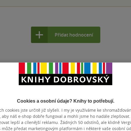
Přidat hodnocení
i formování spisovné češtiny. Stal se našim
Cookies a osobní údaje? Knihy to potřebují.
ových písní, básní, pohádek a pověstí. V
h cookies jste určitě již slyšeli. I my je využíváme ke shromažďován
ejhlubší dojem baladická sbírka Kytice.
, aby náš e-shop dobře fungoval a mohli jsme ho nadále zlepšovat
vat lepší a cílenější reklamu. Žádných 50 odstínů, ale klidně Vergil
s může předat marketingovým platformám i některé vaše osobní úda