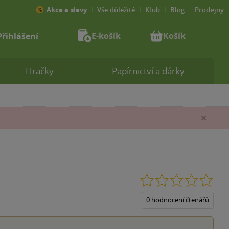
Akce a slevy
Vše důležité
Klub
Blog
Prodejny
E-košík
Košík
Přihlášení
Hračky
Papírnictví a dárky
Zav
0.0
z
5
0 hodnocení čtenářů
hvěz