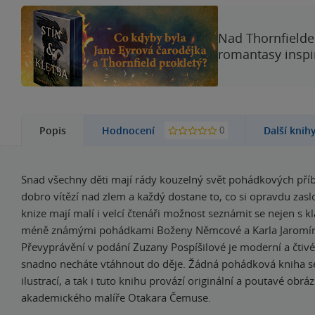
Nad Thornfieldem
romantasy inspi
0
Popis
Hodnocení
Další knih
Snad všechny děti mají rády kouzelný svět pohádkových pří
dobro vítězí nad zlem a každý dostane to, co si opravdu zaslo
knize mají malí i velcí čtenáři možnost seznámit se nejen s kla
méně známými pohádkami Boženy Němcové a Karla Jaromír
Převyprávění v podání Zuzany Pospíšilové je moderní a čtivé
snadno necháte vtáhnout do děje. Žádná pohádková kniha s
ilustrací, a tak i tuto knihu provází originální a poutavé obrá
akademického malíře Otakara Čemuse.