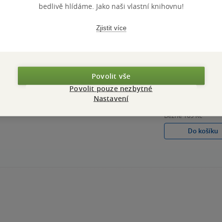
bedlivě hlídáme. Jako naši vlastní knihovnu!
Zjistit více
Kytice
Karel Jaromír Erben
Povolit vše
4.0
z
Povolit pouze nezbytné
měkká vazba
5
hvězdiček
Nastavení
129 Kč
Běžně
169 Kč
Do košíku