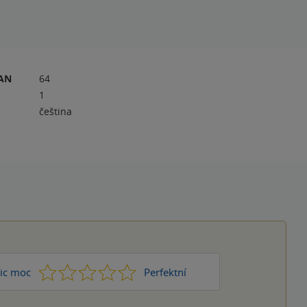
RAN
64
1
čeština
1
2
3
4
5
ic moc
Perfektní