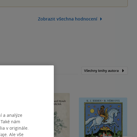
Zobrazit všechna hodnocení
Všechny knihy autora
í a analýze
. Také nám
ia v originále.
je. Ale vše