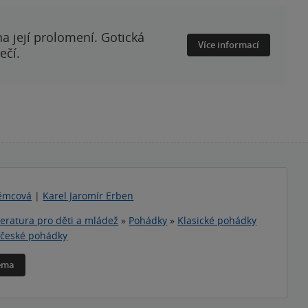
a její prolomení. Gotická
Více informací
ečí.
ěmcová
|
Karel Jaromír Erben
teratura pro děti a mládež
»
Pohádky
»
Klasické pohádky
 české pohádky
téma