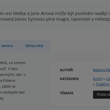
 visí kletba a Jane Airová může být poslední nadějí n
rovaná Janou Eyrovou plná magie, tajemství a nebezp
y autora
Vývoj ceny
běhů, ve kterém
uží. V této
AUTOŘI
Božena N
sickými, ale i s
KATEGORIE
Knihy
»
Li
a Erbena.
»
Tradiční
, takže se
e neobejde bez
TÉMATA
Přidat 
zky