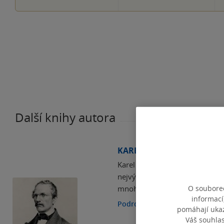
Další knihy autora
KAREL JAROMÍR ERBEN
Karel Jaromír Erben pomáhal př
nejvýznamnějším sběratelem lid
O souborec
mnohých čtenářích zanechala n
informací
Podrobnosti
pomáhají ukazo
Váš souhla