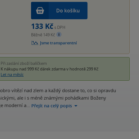
Do košíku
133 Kč
s DPH
Běžně 149 Kč
Jsme transparentní
Při zaslání zboží balíčkem
K nákupu nad 999 Kč
dárek zdarma
v hodnotě 299 Kč
Let na měsíc
bro vítězí nad zlem a každý dostane to, co si opravdu
 klasickými, ale i s méně známými pohádkami Boženy
 je moderní a…
Přejít na celý popis