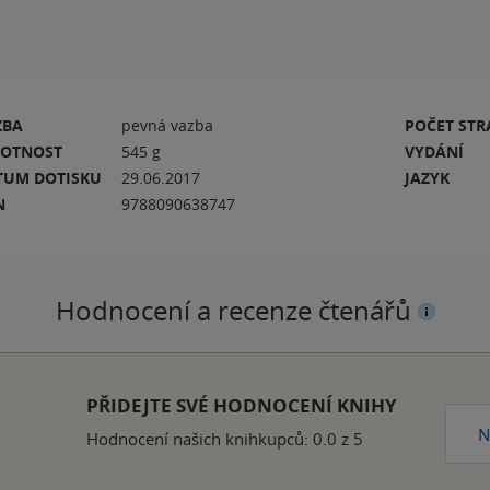
ZBA
pevná vazba
POČET ST
OTNOST
545 g
VYDÁNÍ
TUM DOTISKU
29.06.2017
JAZYK
N
9788090638747
Hodnocení a recenze čtenářů
PŘIDEJTE SVÉ HODNOCENÍ KNIHY
N
Hodnocení našich knihkupců: 0.0 z 5