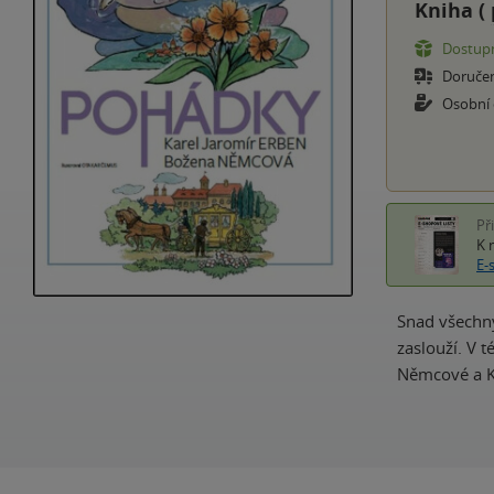
Kniha (
Dostupn
Doruče
Osobní
Př
K 
E-
Snad všechny
zaslouží. V 
Němcové a Ka