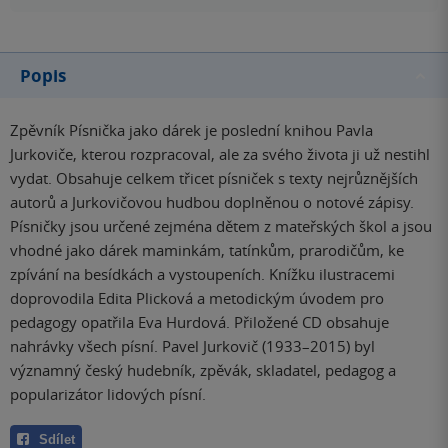
Popis
Zpěvník Písnička jako dárek je poslední knihou Pavla
Jurkoviče, kterou rozpracoval, ale za svého života ji už nestihl
vydat. Obsahuje celkem třicet písniček s texty nejrůznějších
autorů a Jurkovičovou hudbou doplněnou o notové zápisy.
Písničky jsou určené zejména dětem z mateřských škol a jsou
vhodné jako dárek maminkám, tatínkům, prarodičům, ke
zpívání na besídkách a vystoupeních. Knížku ilustracemi
doprovodila Edita Plicková a metodickým úvodem pro
pedagogy opatřila Eva Hurdová. Přiložené CD obsahuje
nahrávky všech písní. Pavel Jurkovič (1933–2015) byl
významný český hudebník, zpěvák, skladatel, pedagog a
popularizátor lidových písní.
Sdílet