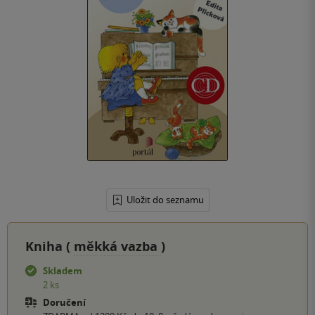
Uložit do seznamu
Kniha (
měkká vazba
)
Skladem
2 ks
Doručení