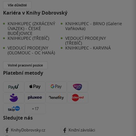
Vše důležité
Kariéra v Knihy Dobrovský
KNIHKUPEC (ZKRÁCENÝ
KNIHKUPEC - BRNO (Galerie
ÚVAZEK) - ČESKÉ
Vaňkovka)
BUDĚJOVICE
KNIHKUPEC (TŘEBÍČ)
VEDOUCÍ PRODEJNY
(TŘEBÍČ)
VEDOUCÍ PRODEJNY
KNIHKUPEC - KARVINÁ
(OLOMOUC - OC HANÁ)
Volné pracovní pozice
Platební metody
+ 17
Sledujte nás
KnihyDobrovsky.cz
Knižní závisláci