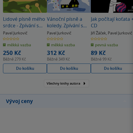
Lidové písně mého
Vánoční písně a
Jak počítají koťata 
srdce - Zpívání s
koledy. Zpívání s
CD
Pavlem Jurkovičem
Pavlem Jurkovičem
Pavel Jurkovič
Pavel Jurkovič
Jiří Žáček
,
Pavel Jurkovič
0.0
0.0
0.0
z
z
z
měkká vazba
měkká vazba
pevná vazba
5
5
5
hvězdiček
hvězdiček
hvězdiček
250 Kč
312 Kč
89 Kč
Běžně
279 Kč
Běžně
349 Kč
Běžně
99 Kč
Do košíku
Do košíku
Do košíku
Všechny knihy autora
Vývoj ceny