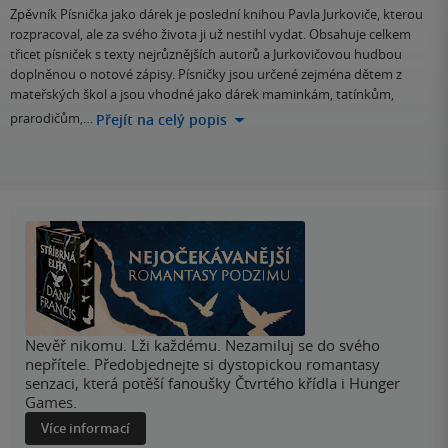
Zpěvník Písnička jako dárek je poslední knihou Pavla Jurkoviče, kterou
rozpracoval, ale za svého života ji už nestihl vydat. Obsahuje celkem
třicet písniček s texty nejrůznějších autorů a Jurkovičovou hudbou
doplněnou o notové zápisy. Písničky jsou určené zejména dětem z
mateřských škol a jsou vhodné jako dárek maminkám, tatínkům,
prarodičům,…
Přejít na celý popis
Nevěř nikomu. Lži každému. Nezamiluj se do svého
nepřítele. Předobjednejte si dystopickou romantasy
senzaci, která potěší fanoušky Čtvrtého křídla i Hunger
Games.
Více informací