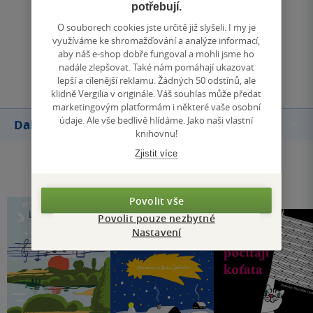
potřebují.
Zobrazit všechna hodnocení
O souborech cookies jste určitě již slyšeli. I my je
využíváme ke shromažďování a analýze informací,
aby náš e-shop dobře fungoval a mohli jsme ho
Přidat hodnocení
nadále zlepšovat. Také nám pomáhají ukazovat
lepší a cílenější reklamu. Žádných 50 odstínů, ale
klidně Vergilia v originále. Váš souhlas může předat
marketingovým platformám i některé vaše osobní
údaje. Ale vše bedlivě hlídáme. Jako naši vlastní
Další knihy autora
knihovnu!
Zjistit více
Povolit vše
Povolit pouze nezbytné
Nastavení