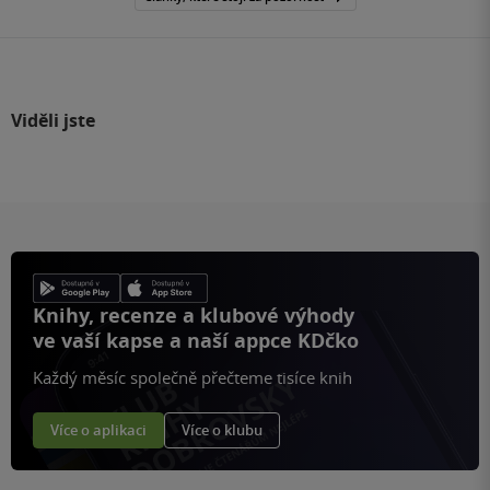
Viděli jste
Knihy, recenze a klubové výhody
ve vaší kapse a naší appce KDčko
Každý měsíc společně přečteme tisíce knih
Více o aplikaci
Více o klubu