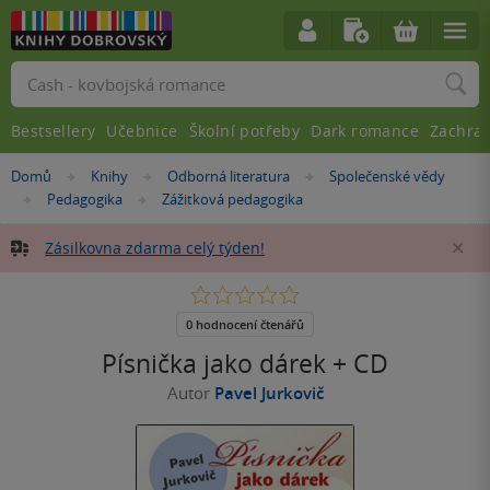
Vyhledávání
Bestsellery
Učebnice
Školní potřeby
Dark romance
Zachra
Nacházíte
Domů
Knihy
Odborná literatura
Společenské vědy
»
»
»
se
Pedagogika
Zážitková pedagogika
»
»
zde:
Zásilkovna zdarma celý týden!
Za
0.0
z
5
0 hodnocení čtenářů
hvězdiček
Písnička jako dárek + CD
Autor
Pavel Jurkovič