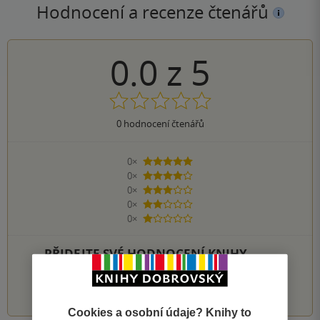
Hodnocení a recenze čtenářů
0.0
z
5
0
hodnocení čtenářů
0×
5 hvězdiček
0×
4 hvězdičky
0×
3 hvězdičky
0×
2 hvězdičky
0×
1 hvezdička
PŘIDEJTE SVÉ HODNOCENÍ KNIHY
1
2
3
4
5
Cookies a osobní údaje? Knihy to