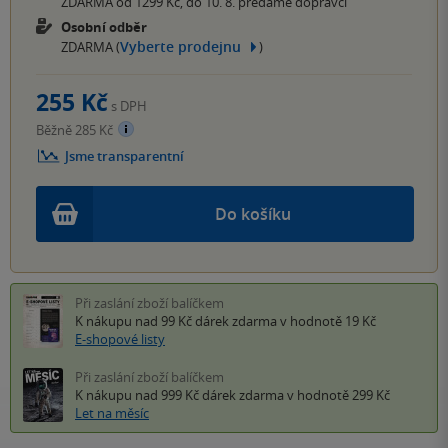
ZDARMA od 1299 Kč, do 10. 8. předáme dopravci
Osobní odběr
Vyberte prodejnu
ZDARMA (
)
255 Kč
s DPH
Běžně 285 Kč
Jsme transparentní
Do košíku
Při zaslání zboží balíčkem
K nákupu nad 99 Kč
dárek zdarma
v hodnotě 19 Kč
E-shopové listy
Při zaslání zboží balíčkem
K nákupu nad 999 Kč
dárek zdarma
v hodnotě 299 Kč
Let na měsíc