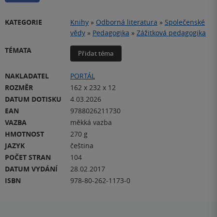
KATEGORIE
Knihy
»
Odborná literatura
»
Společenské
vědy
»
Pedagogika
»
Zážitková pedagogika
TÉMATA
Přidat téma
NAKLADATEL
PORTÁL
ROZMĚR
162 x 232 x 12
DATUM DOTISKU
4.03.2026
EAN
9788026211730
VAZBA
měkká vazba
HMOTNOST
270 g
JAZYK
čeština
POČET STRAN
104
DATUM VYDÁNÍ
28.02.2017
ISBN
978-80-262-1173-0