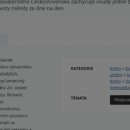
poválečného Československa zachycuje osudy jedné 
ivoty měnily ze dne na den.
y
 Davida
ckého výtvarného
KATEGORIE
Knihy
»
Od
žitějších,
umění
»
S
 byl americký
Knihy
»
Od
ní 20. století
lingvistika
u. Richard
TÉMATA
Přidat 
mi
inimalismu.
vním prostoru.
Snaží se
í řeč reklamy a