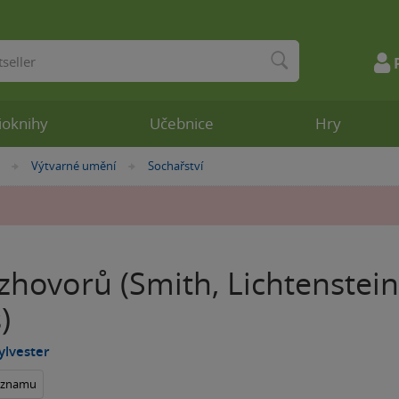
ioknihy
Učebnice
Hry
Výtvarné umění
Sochařství
»
»
zhovorů (Smith, Lichtenstein
)
ylvester
seznamu