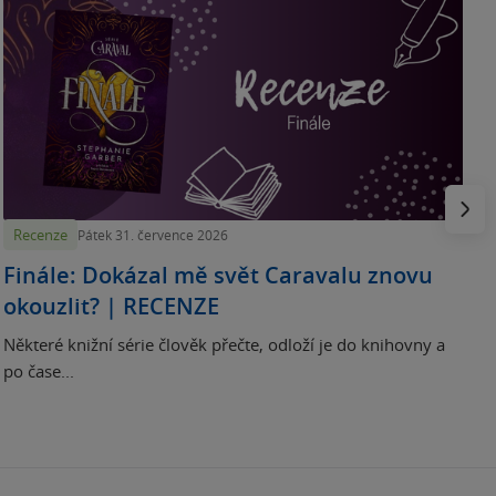
„
p
H
e
Násled
Recenze
Pátek 31. července 2026
Finále: Dokázal mě svět Caravalu znovu
okouzlit? | RECENZE
Některé knižní série člověk přečte, odloží je do knihovny a
po čase...