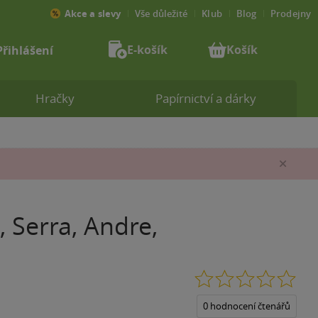
Akce a slevy
Vše důležité
Klub
Blog
Prodejny
E-košík
Košík
Přihlášení
Hračky
Papírnictví a dárky
Zav
, Serra, Andre,
0.0
z
5
0 hodnocení čtenářů