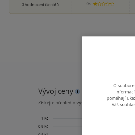
0×
0
hodnocení čtenářů
1 hvezdička
O souborec
Vývoj ceny
informací
pomáhají ukazo
Získejte přehled o vývoji ceny za posledních 60
Váš souhla