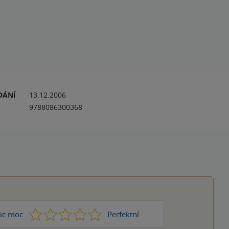
DÁNÍ
13.12.2006
9788086300368
1
2
3
4
5
ic moc
Perfektní