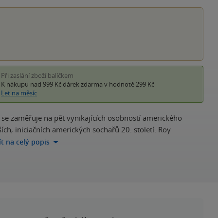
hvěz
Při zaslání zboží balíčkem
K nákupu nad 999 Kč
dárek zdarma
v hodnotě 299 Kč
Let na měsíc
a se zaměřuje na pět vynikajících osobností amerického
ích, iniciačních amerických sochařů 20. století. Roy
ít na celý popis