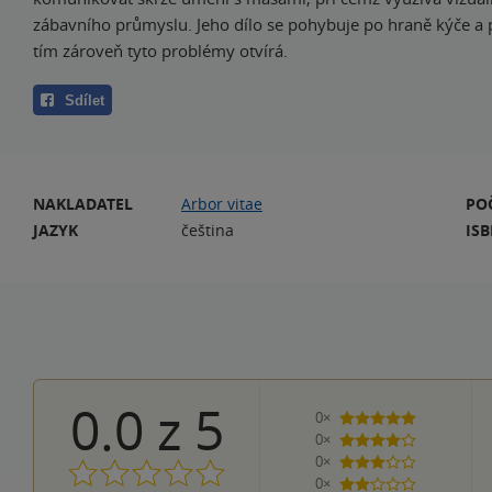
zábavního průmyslu. Jeho dílo se pohybuje po hraně kýče a 
tím zároveň tyto problémy otvírá.
Sdílet
NAKLADATEL
Arbor vitae
PO
JAZYK
čeština
IS
0.0
z
5
0×
5 hvězdiček
0×
4 hvězdičky
0×
3 hvězdičky
0×
2 hvězdičky