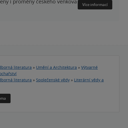
ženy i proměny českého venkova
Více informací
borná literatura
»
Umění a Architektura
»
Výtvarné
ochařství
borná literatura
»
Společenské vědy
»
Literární vědy a
téma