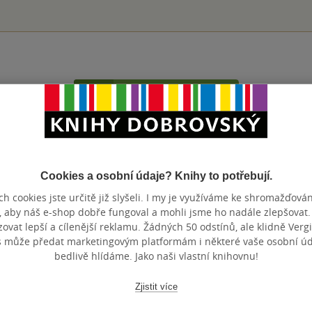
Přidat hodnocení
Cookies a osobní údaje? Knihy to potřebují.
h cookies jste určitě již slyšeli. I my je využíváme ke shromažďován
, aby náš e-shop dobře fungoval a mohli jsme ho nadále zlepšovat
vat lepší a cílenější reklamu. Žádných 50 odstínů, ale klidně Vergil
Maloobchodní 
 dní.
s může předat marketingovým platformám i některé vaše osobní úda
bedlivě hlídáme. Jako naši vlastní knihovnu!
Zjistit více