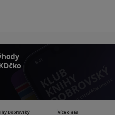
výhody
 KDčko
nihy Dobrovský
Více o nás