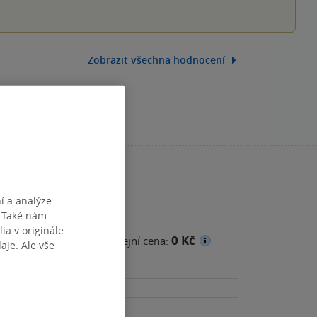
Zobrazit všechna hodnocení
í a analýze
. Také nám
ia v originále.
0 Kč
cena
Minimální prodejní cena:
je. Ale vše