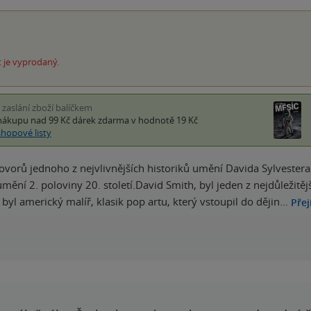
 je vyprodaný.
i zaslání zboží balíčkem
nákupu nad 99 Kč
dárek zdarma
v hodnotě 19 Kč
shopové listy
ovorů jednoho z nejvlivnějších historiků umění Davida Sylvester
mění 2. poloviny 20. století.David Smith, byl jeden z nejdůležitějš
 byl americký malíř, klasik pop artu, který vstoupil do dějin…
Přej