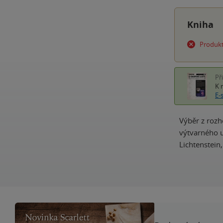
Kniha
Produkt
Př
K 
E-
Výběr z rozh
výtvarného u
Lichtenstein,