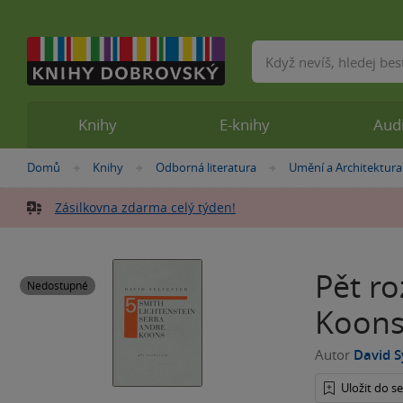
Vyhledávání
Knihy
E-knihy
Aud
Nacházíte
Domů
Knihy
Odborná literatura
Umění a Architektura
»
»
»
se
zde:
Zásilkovna zdarma celý týden!
Pět ro
Nedostupné
Koons
Autor
David S
Uložit do 