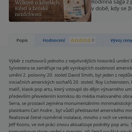
Rodinná sága z 
v době, kdy se ž
0
Popis
Hodnocení
Vývoj cen
Výběr z rozhovorů jednoho z nejvlivnějších historiků umění
Sylvestera se zaměřuje na pět vynikajících osobností ameri
umění 2. poloviny 20. století.David Smith, byl jeden z nejdůle
iniciačních amerických sochařů 20. století. Roy Lichtenstein,
malíř, klasik pop artu, který vstoupil do dějin výtvarného umě
především převedením komiksu do média malovaného obraz
Serra, se proslavil zejména monumentálními minimalistický
plastikami.Carl Andre , byl vůdčí představitel amerického m
Realizoval četné rozměrné instalace, mnoho z nich ve venko
Jeff Koons, ve své práci znovu aktualizuje podněty pop artu. 
komunikovat skrze umění s masami, při čemž využívá vizuáln