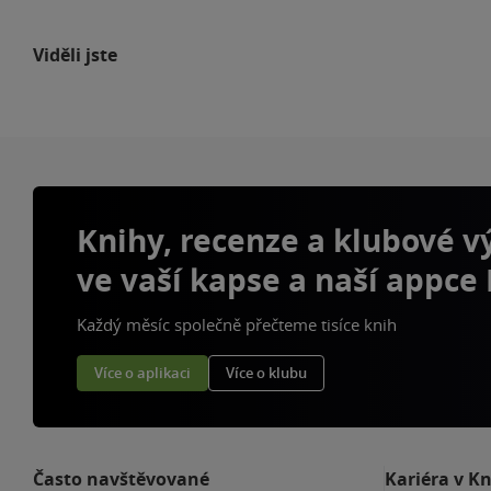
Viděli jste
Knihy, recenze a klubové 
ve vaší kapse a naší appce
Každý měsíc společně přečteme tisíce knih
Více o aplikaci
Více o klubu
Často navštěvované
Kariéra v K