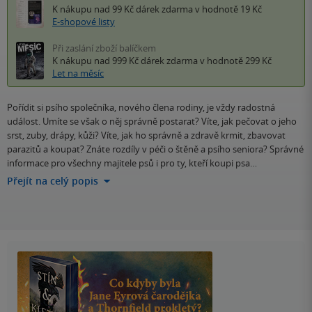
K nákupu nad 99 Kč
dárek zdarma
v hodnotě 19 Kč
E-shopové listy
Při zaslání zboží balíčkem
K nákupu nad 999 Kč
dárek zdarma
v hodnotě 299 Kč
Let na měsíc
Pořídit si psího společníka, nového člena rodiny, je vždy radostná
událost. Umíte se však o něj správně postarat? Víte, jak pečovat o jeho
srst, zuby, drápy, kůži? Víte, jak ho správně a zdravě krmit, zbavovat
parazitů a koupat? Znáte rozdíly v péči o štěně a psího seniora? Správné
informace pro všechny majitele psů i pro ty, kteří koupi psa…
Přejít na celý popis