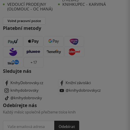
VEDOUCÍ PRODEJNY
KNIHKUPEC - KARVINÁ
(OLOMOUC - OC HANÁ)
Volné pracovní pozice
Platební metody
+ 17
Sledujte nás
KnihyDobrovsky.cz
Knižní závisláci
knihydobrovsky
@knihydobrovskycz
@knihydobrovsky
Odebírejte nás
Každý měsíc společně přečteme tisíce knih
Odebírat