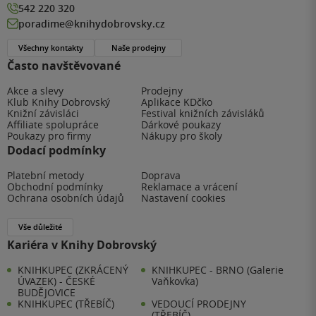
542 220 320
poradime@knihydobrovsky.cz
Všechny kontakty
Naše prodejny
Často navštěvované
Akce a slevy
Prodejny
Klub Knihy Dobrovský
Aplikace KDčko
Knižní závisláci
Festival knižních závisláků
Affiliate spolupráce
Dárkové poukazy
Poukazy pro firmy
Nákupy pro školy
Dodací podmínky
Platební metody
Doprava
Obchodní podmínky
Reklamace a vrácení
Ochrana osobních údajů
Nastavení cookies
Vše důležité
Kariéra v Knihy Dobrovský
KNIHKUPEC (ZKRÁCENÝ
KNIHKUPEC - BRNO (Galerie
ÚVAZEK) - ČESKÉ
Vaňkovka)
BUDĚJOVICE
KNIHKUPEC (TŘEBÍČ)
VEDOUCÍ PRODEJNY
(TŘEBÍČ)