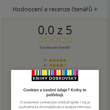
Hodnocení a recenze čtenářů
0.0
z
5
0
hodnocení čtenářů
0×
5 hvězdiček
0×
4 hvězdičky
0×
3 hvězdičky
0×
2 hvězdičky
0×
1 hvezdička
Cookies a osobní údaje? Knihy to
PŘIDEJTE SVÉ HODNOCENÍ KNIHY
potřebují.
O souborech cookies jste určitě již slyšeli. I my je
1
2
3
4
5
využíváme ke shromažďování a analýze informací,