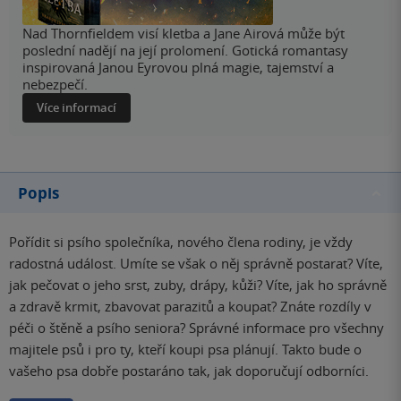
Nad Thornfieldem visí kletba a Jane Airová může být
poslední nadějí na její prolomení. Gotická romantasy
inspirovaná Janou Eyrovou plná magie, tajemství a
nebezpečí.
Více informací
Popis
Pořídit si psího společníka, nového člena rodiny, je vždy
radostná událost. Umíte se však o něj správně postarat? Víte,
jak pečovat o jeho srst, zuby, drápy, kůži? Víte, jak ho správně
a zdravě krmit, zbavovat parazitů a koupat? Znáte rozdíly v
péči o štěně a psího seniora? Správné informace pro všechny
majitele psů i pro ty, kteří koupi psa plánují. Takto bude o
vašeho psa dobře postaráno tak, jak doporučují odborníci.