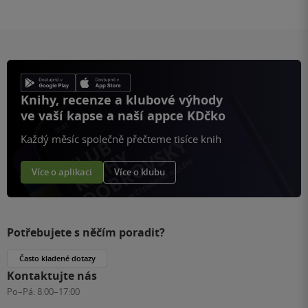
Knihy, recenze a klubové výhody
ve vaší kapse a naší appce KDčko
Každý měsíc společně přečteme tisíce knih
Více o aplikaci
Více o klubu
Potřebujete s něčím poradit?
Často kladené dotazy
Kontaktujte nás
Po–Pá:
8:00–17:00