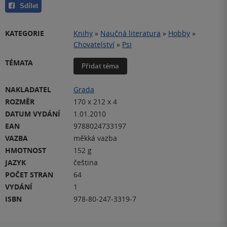
Sdílet
KATEGORIE
Knihy
»
Naučná literatura
»
Hobby
»
Chovatelství
»
Psi
TÉMATA
Přidat téma
NAKLADATEL
Grada
ROZMĚR
170 x 212 x 4
DATUM VYDÁNÍ
1.01.2010
EAN
9788024733197
VAZBA
měkká vazba
HMOTNOST
152 g
JAZYK
čeština
POČET STRAN
64
VYDÁNÍ
1
ISBN
978-80-247-3319-7