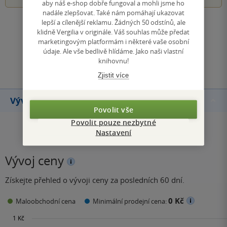
aby náš e-shop dobře fungoval a mohli jsme ho
nadále zlepšovat. Také nám pomáhají ukazovat
lepší a cílenější reklamu. Žádných 50 odstínů, ale
Zobrazit všechna hodnocení
klidně Vergilia v originále. Váš souhlas může předat
marketingovým platformám i některé vaše osobní
údaje. Ale vše bedlivě hlídáme. Jako naši vlastní
Přidat hodnocení
knihovnu!
Zjistit více
Vývoj ceny
Povolit vše
Povolit pouze nezbytné
Nastavení
Vývoj ceny
Získejte přehled o vývoji ceny za posledních 60 dní.
0 Kč
Maloobchodní cena
Minimální prodejní cena: