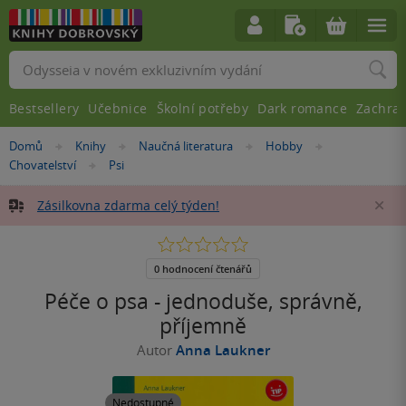
Vyhledávání
Bestsellery
Učebnice
Školní potřeby
Dark romance
Zachra
Nacházíte
Domů
Knihy
Naučná literatura
Hobby
»
»
»
»
se
Chovatelství
Psi
»
zde:
Zásilkovna zdarma celý týden!
Za
0.0
z
5
0 hodnocení čtenářů
hvězdiček
Péče o psa - jednoduše, správně,
příjemně
Autor
Anna Laukner
Nedostupné