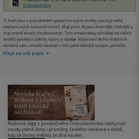
E-shopové listy
Ti, kteří jsou v pravidelném spojení se svými anděly, pociťují velké
zlepšení svých osobních životů. Mají pocit, že jsou šťastnější, klidnější a
mají menší strach z budoucnosti. Tyto omalovánky přinášejí od vašich
andělů poselství útěchy, opory a naděje. Vybarvení těchto krásných
obrázků vám umožní navázat s nimi ještě těsnější spojení, pomůže…
Přejít na celý popis
Rodinná sága z poválečného Československa zachycuje
osudy jedné ženy i proměny českého venkova v době,
kdy se životy měnily ze dne na den.