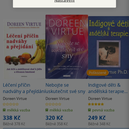
Poškozené
Léčení příčin
Nebojte se
Indigové děti &
nadváhy a přejídání
uskutečnit své sny
andělská terapie
(poškozená)
Doreen Virtue
Doreen Virtue
Doreen Virtue
0.0
0.0
5.0
z
z
z
měkká vazba
měkká vazba
pevná vazba
5
5
5
hvězdiček
hvězdiček
hvězdiček
338 Kč
320 Kč
249 Kč
Běžně
378 Kč
Běžně
358 Kč
Běžně
348 Kč