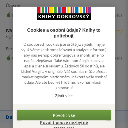
Úžasné...
18
Kniha, Edice Knihy Omega, 2016, 9788073905101
Cookies a osobní údaje? Knihy to
IVA
potřebují.
registrovaný uživatel
O souborech cookies jste určitě již slyšeli. I my je
Perfektní
využíváme ke shromažďování a analýze informací,
aby náš e-shop dobře fungoval a mohli jsme ho
6
Kniha, Edice Knihy Omega, 2016, 9788073905101
nadále zlepšovat. Také nám pomáhají ukazovat
lepší a cílenější reklamu. Žádných 50 odstínů, ale
klidně Vergilia v originále. Váš souhlas může předat
Zobrazit všechna hodnocení
marketingovým platformám i některé vaše osobní
údaje. Ale vše bedlivě hlídáme. Jako naši vlastní
knihovnu!
Přidat hodnocení
Zjistit více
Povolit vše
Další knihy autora
Povolit pouze nezbytné
Nastavení