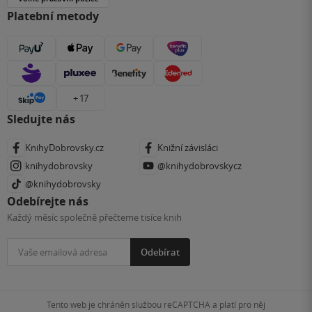
Platební metody
+ 17
Sledujte nás
KnihyDobrovsky.cz
Knižní závisláci
knihydobrovsky
@knihydobrovskycz
@knihydobrovsky
Odebírejte nás
Každý měsíc společně přečteme tisíce knih
Odebírat
Tento web je chráněn službou reCAPTCHA a platí pro něj