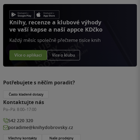
Knihy, recenze a klubové výhody
ve vaší kapse a naší appce KDčko
Každý měsíc společně přečteme tisíce knih
Více o aplikaci
Více o klubu
Potřebujete s něčím poradit?
Často kladené dotazy
Kontaktujte nás
Po–Pá:
8:00–17:00
542 220 320
poradime@knihydobrovsky.cz
Všechny kontakty
Naše prodejny