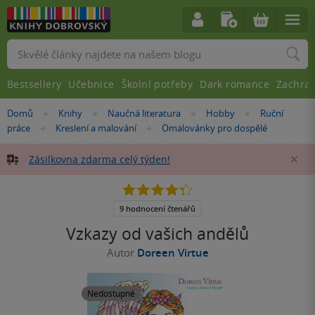
Vyhledávání
Bestsellery
Učebnice
Školní potřeby
Dark romance
Zachra
Nacházíte
Domů
Knihy
Naučná literatura
Hobby
Ruční
»
»
»
»
se
práce
Kreslení a malování
Omalovánky pro dospělé
»
»
zde:
Zásilkovna zdarma celý týden!
Za
4.3
z
5
9 hodnocení čtenářů
hvězdiček
Vzkazy od vašich andělů
Autor
Doreen Virtue
Nedostupné