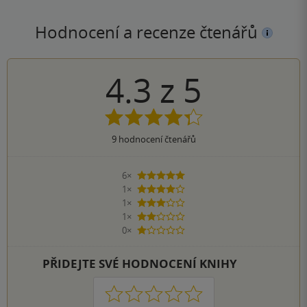
Hodnocení a recenze čtenářů
4.3
z
5
9
hodnocení čtenářů
6×
5 hvězdiček
1×
4 hvězdičky
1×
3 hvězdičky
1×
2 hvězdičky
0×
1 hvezdička
PŘIDEJTE SVÉ HODNOCENÍ KNIHY
1
2
3
4
5