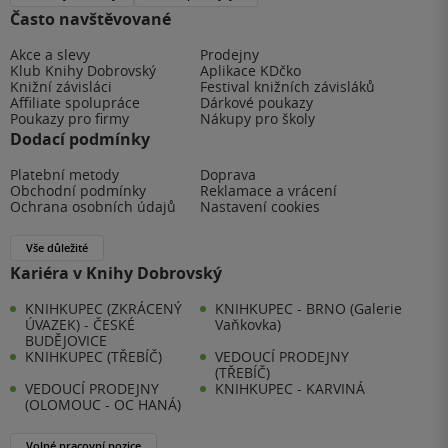
Často navštěvované
Akce a slevy
Prodejny
Klub Knihy Dobrovský
Aplikace KDčko
Knižní závisláci
Festival knižních závisláků
Affiliate spolupráce
Dárkové poukazy
Poukazy pro firmy
Nákupy pro školy
Dodací podmínky
Platební metody
Doprava
Obchodní podmínky
Reklamace a vrácení
Ochrana osobních údajů
Nastavení cookies
Vše důležité
Kariéra v Knihy Dobrovský
KNIHKUPEC (ZKRÁCENÝ
KNIHKUPEC - BRNO (Galerie
ÚVAZEK) - ČESKÉ
Vaňkovka)
BUDĚJOVICE
KNIHKUPEC (TŘEBÍČ)
VEDOUCÍ PRODEJNY
(TŘEBÍČ)
VEDOUCÍ PRODEJNY
KNIHKUPEC - KARVINÁ
(OLOMOUC - OC HANÁ)
Volné pracovní pozice