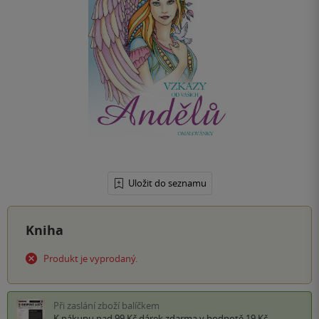
Uložit do seznamu
Kniha
Produkt je vyprodaný.
Při zaslání zboží balíčkem
K nákupu nad 99 Kč
dárek zdarma
v hodnotě 19 Kč