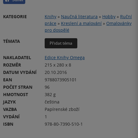
KATEGORIE
Knihy
»
Naučná literatura
»
Hobby
»
Ruční
práce
»
Kreslení a malování
»
Omalovánky
pro dospělé
TÉMATA
Přidat téma
NAKLADATEL
Edice Knihy Omega
ROZMĚR
215 x 280 x 8
DATUM VYDÁNÍ
20.10.2016
EAN
9788073905101
POČET STRAN
96
HMOTNOST
382 g
JAZYK
čeština
VAZBA
Papírenské zboží
VYDÁNÍ
1
ISBN
978-80-7390-510-1