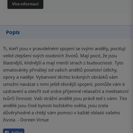
Více informací
Popis
Ti, kteří jsou v pravidelném spojení se svými anděly, pociťují
velké zlepšení svých osobních životů. Mají pocit, že jsou
šťastnější, klidnější a mají menší strach z budoucnosti. Tyto
omalovánky přinášejí od vašich andělů poselství útěchy,
opory a naděje. Vybarvení těchto krásných obrázků vám
umožní navázat s nimi ještě těsnější spojení, pomůže vám k
uzdravení a otevřít své srdce příjemné relaxační a meditativní
tvůrčí činnosti. Vaši strážní andělé jsou právě teď s vámi. Tito
andělé jsou čisté bytosti božského světla, jsou zcela
důvěryhodné a chtějí vám pomoci v každé oblasti vašeho
života. - Doreen Virtue
Sdílet