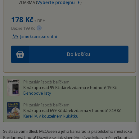
Vyberte prodejnu
ZDARMA (
)
178 Kč
s DPH
Běžně 199 Kč
Jsme transparentní
Do košíku
Při zaslání zboží balíčkem
K nákupu nad 99 Kč
dárek zdarma
v hodnotě 19 Kč
E-shopové listy
Při zaslání zboží balíčkem
K nákupu nad 699 Kč
dárek zdarma
v hodnotě 249 Kč
Karel IV. v kouzelném kukátku
Sviští za vámi Blesk McQueen a jeho kamarádi z přátelského městečka
Kardanová Lhota! Dozvíte se, jak slavného závodníka v městečku přijali,