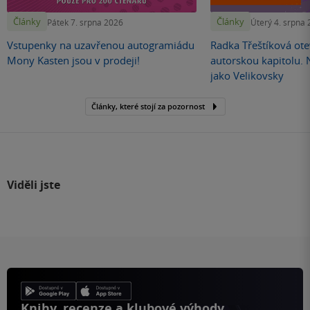
Články
Články
Pátek 7. srpna 2026
Úterý 4. srpna
Vstupenky na uzavřenou autogramiádu
Radka Třeštíková otev
Mony Kasten jsou v prodeji!
autorskou kapitolu.
jako Velikovsky
Články, které stojí za pozornost
Viděli jste
Knihy, recenze a klubové výhody