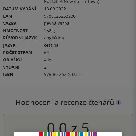
Bucket, A New Car in Town)
DATUM VYDÁNÍ
13.09.2022
EAN
9788025253236
VAZBA
pevná vazba
HMOTNOST
252 g
PŮVODNÍ JAZYK
angličtina
JAZYK
čeština
POČET STRAN
64
OD VĚKU
4 let
VYDÁNÍ
2
ISBN
978-80-252-5323-6
Hodnocení a recenze čtenářů
0.0
z
5