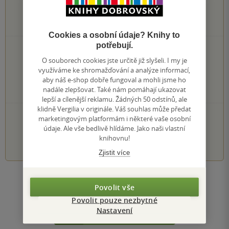
0
hodnocení čtenářů
Cookies a osobní údaje? Knihy to
potřebují.
0×
5 hvězdiček
O souborech cookies jste určitě již slyšeli. I my je
0×
4 hvězdičky
využíváme ke shromažďování a analýze informací,
0×
3 hvězdičky
aby náš e-shop dobře fungoval a mohli jsme ho
0×
2 hvězdičky
nadále zlepšovat. Také nám pomáhají ukazovat
0×
1 hvezdička
lepší a cílenější reklamu. Žádných 50 odstínů, ale
klidně Vergilia v originále. Váš souhlas může předat
PŘIDEJTE SVÉ HODNOCENÍ KNIHY
marketingovým platformám i některé vaše osobní
údaje. Ale vše bedlivě hlídáme. Jako naši vlastní
1
2
3
4
5
knihovnu!
Zjistit více
Zobrazit všechna hodnocení
Povolit vše
Povolit pouze nezbytné
Přidat hodnocení
Nastavení