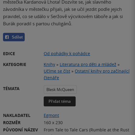
městečka Kardanová Lhota! Dozvíte se, jak slavného
závodníka v městečku přijali, jak se učil jezdit podle jejich
pravidel, co se událo v Seržově výcvikovém táboře a jak si
Burák poradil s partou chuligánů.
Sdílet
EDICE
Od pohádky k pohádce
KATEGORIE
Knihy
»
Literatura pro děti a mládež
»
Učíme se číst
»
Ostatní knihy pro začínající
čtenáře
TÉMATA
Blesk McQueen
Přidat téma
NAKLADATEL
Egmont
ROZMĚR
160 x 230
PŮVODNÍ NÁZEV
From Tale to Tale Cars (Rumble at the Rust