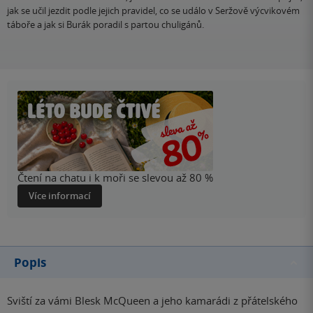
jak se učil jezdit podle jejich pravidel, co se událo v Seržově výcvikovém
táboře a jak si Burák poradil s partou chuligánů.
Čtení na chatu i k moři se slevou až 80 %
Více informací
Popis
Sviští za vámi Blesk McQueen a jeho kamarádi z přátelského