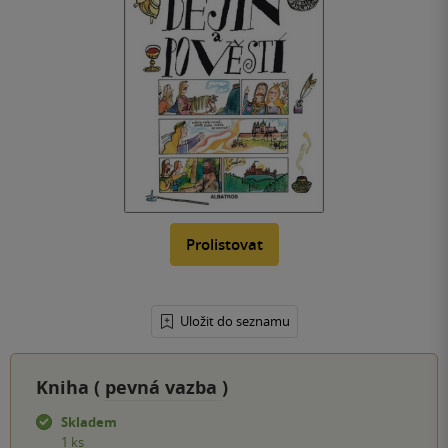
Prolistovat
Uložit do seznamu
Kniha (
pevná vazba
)
Skladem
1 ks