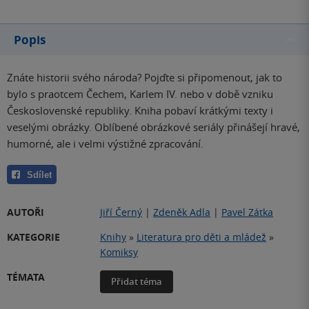
Popis
Znáte historii svého národa? Pojďte si připomenout, jak to
bylo s praotcem Čechem, Karlem IV. nebo v době vzniku
Československé republiky. Kniha pobaví krátkými texty i
veselými obrázky. Oblíbené obrázkové seriály přinášejí hravé,
humorné, ale i velmi výstižné zpracování.
Sdílet
AUTOŘI
Jiří Černý
|
Zdeněk Adla
|
Pavel Zátka
KATEGORIE
Knihy
»
Literatura pro děti a mládež
»
Komiksy
TÉMATA
Přidat téma