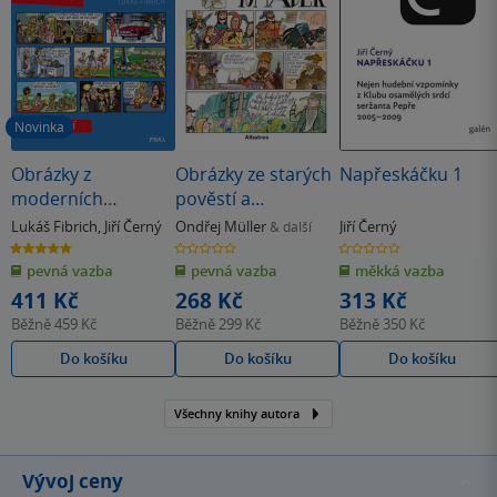
Novinka
Obrázky z
Obrázky ze starých
Napřeskáčku 1
moderních
pověstí a
československých
Krakonošových
Lukáš Fibrich
,
Jiří Černý
Ondřej Müller
Jiří Černý
& další
dějin
pohádek
5.0
0.0
0.0
z
z
z
pevná vazba
pevná vazba
měkká vazba
5
5
5
hvězdiček
hvězdiček
hvězdiček
411 Kč
268 Kč
313 Kč
Běžně
459 Kč
Běžně
299 Kč
Běžně
350 Kč
Do košíku
Do košíku
Do košíku
Všechny knihy autora
Vývoj ceny