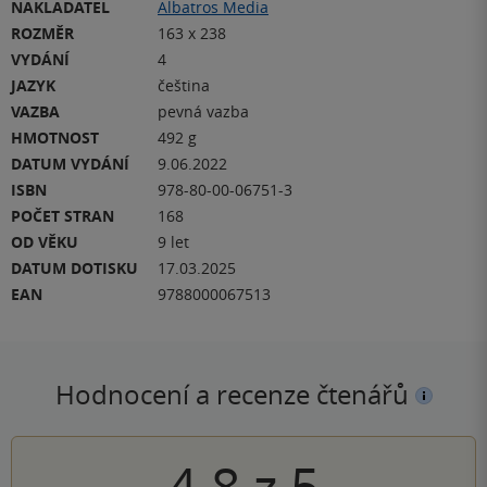
NAKLADATEL
Albatros Media
ROZMĚR
163 x 238
VYDÁNÍ
4
JAZYK
čeština
VAZBA
pevná vazba
HMOTNOST
492 g
DATUM VYDÁNÍ
9.06.2022
ISBN
978-80-00-06751-3
POČET STRAN
168
OD VĚKU
9 let
DATUM DOTISKU
17.03.2025
EAN
9788000067513
Hodnocení a recenze čtenářů
4.8
z
5