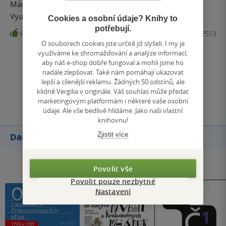
Mám starší vydání. Jsem ráda, že je znovu v prodeji.
Využíváme ve škole i doma.
Cookies a osobní údaje? Knihy to
potřebují.
6
Kniha, Albatros Media, 2022, 9788000067513
O souborech cookies jste určitě již slyšeli. I my je
využíváme ke shromažďování a analýze informací,
aby náš e-shop dobře fungoval a mohli jsme ho
Zobrazit všechna hodnocení
nadále zlepšovat. Také nám pomáhají ukazovat
lepší a cílenější reklamu. Žádných 50 odstínů, ale
klidně Vergilia v originále. Váš souhlas může předat
Přidat hodnocení
marketingovým platformám i některé vaše osobní
údaje. Ale vše bedlivě hlídáme. Jako naši vlastní
knihovnu!
Zjistit více
Další knihy autora
Povolit vše
Povolit pouze nezbytné
Nastavení