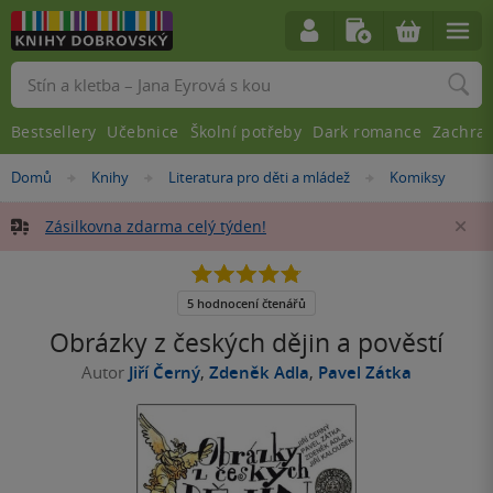
Vyhledávání
Bestsellery
Učebnice
Školní potřeby
Dark romance
Zachra
Nacházíte
Domů
Knihy
Literatura pro děti a mládež
Komiksy
»
»
»
se
zde:
Zásilkovna zdarma celý týden!
Za
4.8
z
5
5 hodnocení čtenářů
hvězdiček
Obrázky z českých dějin a pověstí
Autor
Jiří Černý
,
Zdeněk Adla
,
Pavel Zátka