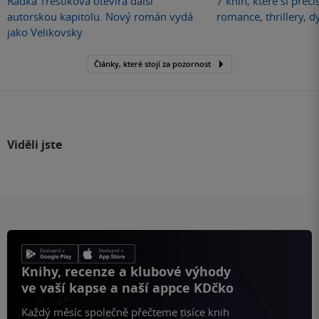
Radka Třeštíková otevírá další
7 knih, které si přečí
autorskou kapitolu. Nový román vydá
romance, thrillery, d
jako Velikovsky
Články, které stojí za pozornost
Viděli jste
Knihy, recenze a klubové výhody
ve vaší kapse a naší appce KDčko
Každý měsíc společně přečteme tisíce knih