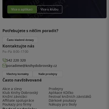
Více o aplikaci
Více o klubu
Potřebujete s něčím poradit?
Často kladené dotazy
Kontaktujte nás
Po–Pá:
8:00–17:00
542 220 320
poradime@knihydobrovsky.cz
Všechny kontakty
Naše prodejny
Často navštěvované
Akce a slevy
Prodejny
Klub Knihy Dobrovský
Aplikace KDčko
Knižní závisláci
Festival knižních závisláků
Affiliate spolupráce
Dárkové poukazy
Poukazy pro firmy
Nákupy pro školy