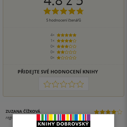
5
hodnocení čtenářů
4×
5 hvězdiček
1×
4 hvězdičky
0×
3 hvězdičky
0×
2 hvězdičky
0×
1 hvezdička
PŘIDEJTE SVÉ HODNOCENÍ KNIHY
1
2
3
4
5
ZUZANA ČÍŽKOVÁ
registrovaný uživatel