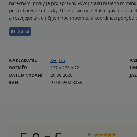
barevnými prvky je pro správný vývoj zraku malého mimink
pestrobarevné obrázky. Ukažte svému děťátku, jak má otáčet
a rozvíjejte tak u něj jemnou motoriku a koordinaci pohybu p
Sdílet
NAKLADATEL
Svojtka
VA
ROZMĚR
127 x 138 x 22
HM
DATUM VYDÁNÍ
20.08.2020
JA
EAN
9788025628355
3×
5 hvězdiček