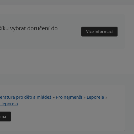
šíku vybrat doručení do
Více informací
teratura pro děti a mládež
»
Pro nejmenší
»
Leporela
»
 leporela
téma