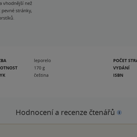
a vhodnější než
 pevné stránky,
rstíků.
ZBA
leporelo
POČET ST
OTNOST
170 g
VYDÁNÍ
ZYK
čeština
ISBN
Hodnocení a recenze čtenářů