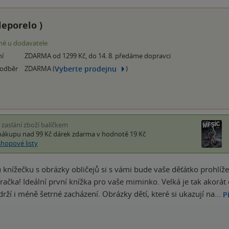
leporelo
)
é u dodavatele
ní
ZDARMA od 1299 Kč, do 14. 8. předáme dopravci
Vyberte prodejnu
 odběr
ZDARMA (
)
i zaslání zboží balíčkem
nákupu nad 99 Kč
dárek zdarma
v hodnotě 19 Kč
shopové listy
 knížečku s obrázky obličejů si s vámi bude vaše děťátko prohlíže
hračka! Ideální první knížka pro vaše miminko. Velká je tak akorá
rží i méně šetrné zacházení. Obrázky dětí, které si ukazují na…
P