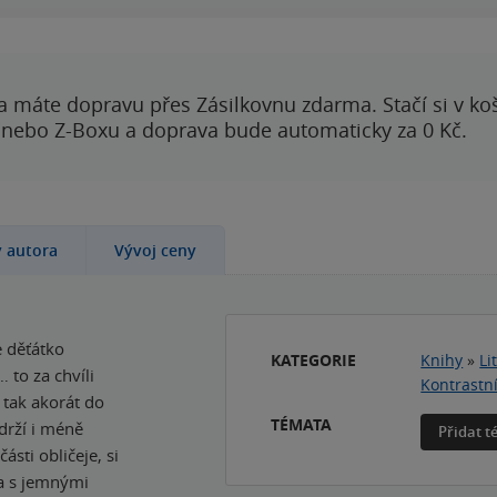
a máte dopravu přes Zásilkovnu zdarma. Stačí si v ko
 nebo Z-Boxu a doprava bude automaticky za 0 Kč.
y autora
Vývoj ceny
e děťátko
KATEGORIE
Knihy
»
Li
 to za chvíli
Kontrastní
 tak akorát do
TÉMATA
drží i méně
Přidat 
ásti obličeje, si
ta s jemnými