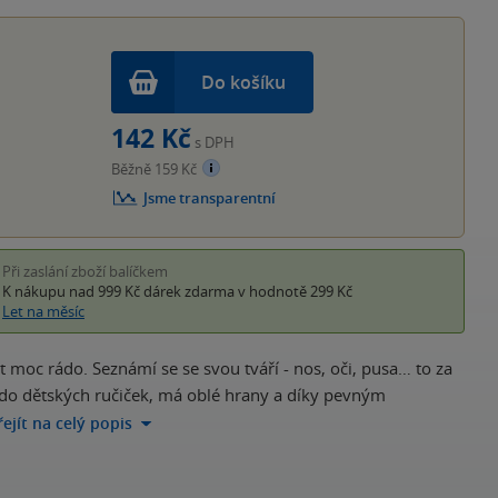
hvěz
Do košíku
142 Kč
s DPH
Běžně 159 Kč
Jsme transparentní
Při zaslání zboží balíčkem
K nákupu nad 999 Kč
dárek zdarma
v hodnotě 299 Kč
Let na měsíc
t moc rádo. Seznámí se se svou tváří - nos, oči, pusa… to za
t do dětských ručiček, má oblé hrany a díky pevným
řejít na celý popis