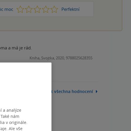
1
2
3
4
5
ic moc
Perfektní
oma a má je rád.
Kniha, Svojtka, 2020, 9788025628355
Zobrazit všechna hodnocení
í a analýze
. Také nám
ia v originále.
je. Ale vše