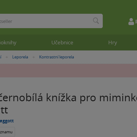
ioknihy
Učebnice
Hry
í
Leporela
Kontrastní leporela
»
»
černobílá knížka pro miminko
tt
Baggott
seznamu