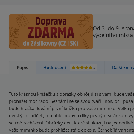
Od 3. do 9. srpn
výdejního místa
3
Popis
Hodnocení
Další knih
Tuto krásnou knížečku s obrázky obličejů si s vámi bude vaš
prohlížet moc rádo. Seznámí se se svou tváří - nos, oči, pusa…
bude hračka! Ideální první knížka pro vaše miminko. Velká je
dětských ručiček, má oblé hrany a díky pevným stránkám vy
šetrné zacházení. Obrázky dětí, které si ukazují na jednotlivé č
vaše miminko bude prohlížet stále dokola. Černobílá varian