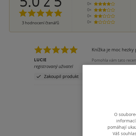
5.0
z
5
0×
4 hvězdičky
0×
3 hvězdičky
0×
2 hvězdičky
0×
3
hodnocení čtenářů
1 hvezdička
Knížka je moc hezky 
LUCIE
Pomohla vám tato rece
registrovaný uživatel
Zakoupil produkt
O souborec
informací
pomáhají ukazo
Váš souhla