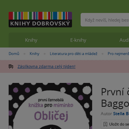
Vyhledávání
Knihy
E-knihy
Aud
Nacházíte
Domů
Knihy
Literatura pro děti a mládež
Pro nejmenš
»
»
»
se
zde:
Zásilkovna zdarma celý týden!
První 
Baggo
Autor
Stella 
Uložit do 