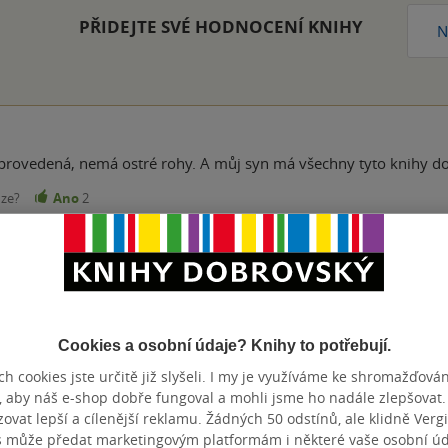
PŘIDEJTE SVÉ HODNOCENÍ KNIHY
N
provedená, nemá ostré rohy. A můj syn má všechny tyto knihy d
nze?
Ano
2
Cookies a osobní údaje? Knihy to potřebují.
Přidat hodnocení
h cookies jste určitě již slyšeli. I my je využíváme ke shromažďován
, aby náš e-shop dobře fungoval a mohli jsme ho nadále zlepšovat
vat lepší a cílenější reklamu. Žádných 50 odstínů, ale klidně Vergil
s může předat marketingovým platformám i některé vaše osobní úda