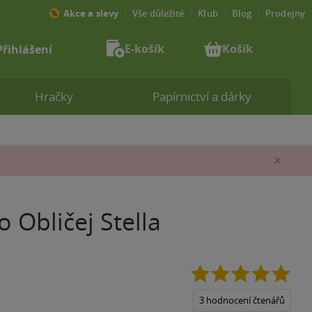
Akce a slevy
Vše důležité
Klub
Blog
Prodejny
E-košík
Košík
Přihlášení
Hračky
Papírnictví a dárky
Zav
 Obličej Stella
5.0
z
5
3 hodnocení čtenářů