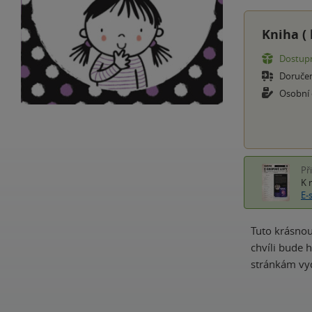
Kniha (
Dostupn
Doruče
Osobní
Př
K 
E-
Tuto krásnou
chvíli bude 
stránkám vyd