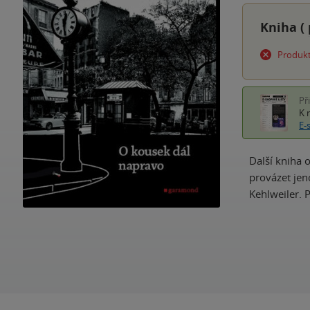
Kniha (
Produkt
Př
K 
E-
Další kniha 
provázet jen
Kehlweiler. 