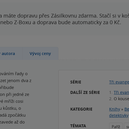
a máte dopravu přes Zásilkovnu zdarma. Stačí si v ko
 nebo Z-Boxu a doprava bude automaticky za 0 Kč.
y autora
Vývoj ceny
čováním řady o
ázet jenom dva z
SÉRIE
Tři evange
přibude
DALŠÍ ZE SÉRIE
1.
Tři evan
on při jedné ze
2.
O kouse
é mříži cosi
ou kůstku, o
KATEGORIE
Knihy
»
Be
padá zpočátku
detektivky
 zavede až do
TÉMATA
Paříž
s