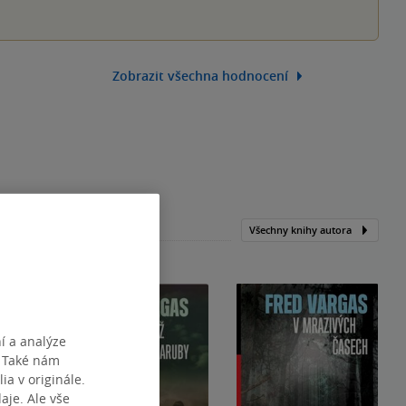
Zobrazit všechna hodnocení
Všechny knihy autora
í a analýze
. Také nám
ia v originále.
je. Ale vše