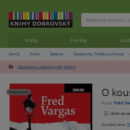
Vyhledávání
Knihy
E-knihy
Aud
Nacházíte
Domů
Knihy
Beletrie
Detektivky, Thrillery a Horory
»
»
»
se
zde:
Zásilkovna zdarma celý týden!
O kou
Nedostupné
Autor
Fred Va
Uložit do 
Součástí série:
Tř