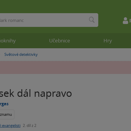
ioknihy
Učebnice
Hry
Světové detektivky
»
sek dál napravo
rgas
seznamu
i evangelisti
2. díl z 2