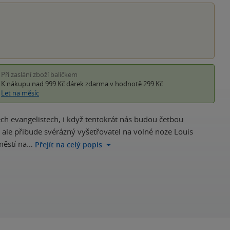
Při zaslání zboží balíčkem
K nákupu nad 999 Kč
dárek zdarma
v hodnotě 299 Kč
Let na měsíc
ch evangelistech, i když tentokrát nás budou četbou
 ale přibude svérázný vyšetřovatel na volné noze Louis
áměstí na…
Přejít na celý popis