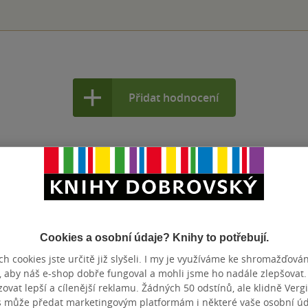
Přidat hodnocení
Cookies a osobní údaje? Knihy to potřebují.
h cookies jste určitě již slyšeli. I my je využíváme ke shromažďován
, aby náš e-shop dobře fungoval a mohli jsme ho nadále zlepšovat
vat lepší a cílenější reklamu. Žádných 50 odstínů, ale klidně Vergil
s může předat marketingovým platformám i některé vaše osobní úda