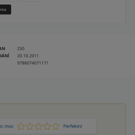
téma
RAN
250
DÁNÍ
20.10.2011
9788074071171
1
2
3
4
5
ic moc
Perfektní