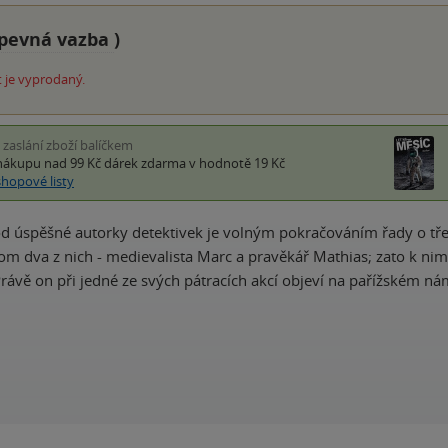
pevná vazba
)
 je vyprodaný.
i zaslání zboží balíčkem
nákupu nad 99 Kč
dárek zdarma
v hodnotě 19 Kč
shopové listy
od úspěšné autorky detektivek je volným pokračováním řady o tře
om dva z nich - medievalista Marc a pravěkář Mathias; zato k nim
Právě on při jedné ze svých pátracích akcí objeví na pařížském n