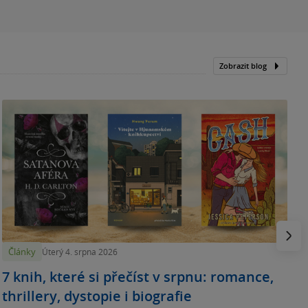
Zobrazit blog
N
p
Násled
Články
Úterý 4. srpna 2026
7 knih, které si přečíst v srpnu: romance,
thrillery, dystopie i biografie