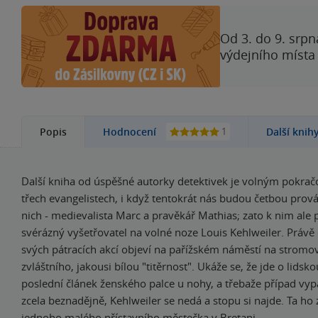
Od 3. do 9. srpn
výdejního místa
1
Popis
Hodnocení
Další knih
Další kniha od úspěšné autorky detektivek je volným pokra
třech evangelistech, i když tentokrát nás budou četbou prov
nich - medievalista Marc a pravěkář Mathias; zato k nim ale 
svérázný vyšetřovatel na volné noze Louis Kehlweiler. Právě 
svých pátracích akcí objeví na pařížském náměstí na stromov
zvláštního, jakousi bílou "titěrnost". Ukáže se, že jde o lidsk
poslední článek ženského palce u nohy, a třebaže případ vy
zcela beznadějně, Kehlweiler se nedá a stopu si najde. Ta ho
jednoho malého přístavního městečka v Bretani…