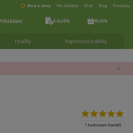
Akce a slevy
Vše důležité
Klub
Blog
Prodejny
E-košík
Košík
Přihlášení
Hračky
Papírnictví a dárky
Zav
5.0
z
5
1 hodnocení čtenářů
hvěz