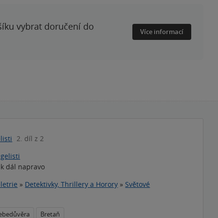
šíku vybrat doručení do
Více informací
listi
2. díl z 2
gelisti
k dál napravo
letrie
»
Detektivky, Thrillery a Horory
»
Světové
ebedůvěra
Bretaň