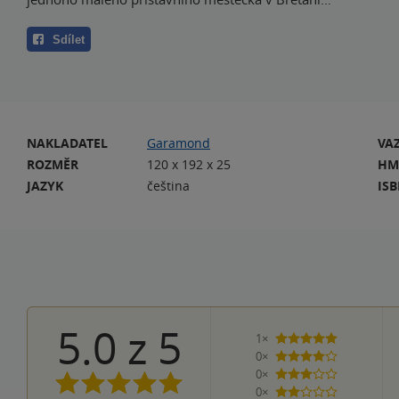
Sdílet
NAKLADATEL
Garamond
VA
ROZMĚR
120 x 192 x 25
HM
JAZYK
čeština
IS
5.0
z
5
1×
5 hvězdiček
0×
4 hvězdičky
0×
3 hvězdičky
0×
2 hvězdičky