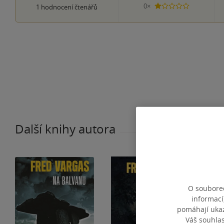
0×
1
hodnocení čtenářů
1 hvezdička
Další knihy autora
O souborec
informací
pomáhají ukazo
Váš souhla