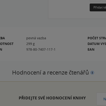
Přidat 
ZBA
pevná vazba
POČET ST
OTNOST
299 g
DATUM VY
BN
978-80-7407-117-1
EAN
Hodnocení a recenze čtenářů
PŘIDEJTE SVÉ HODNOCENÍ KNIHY
N