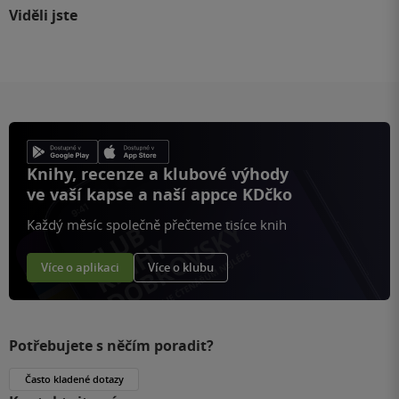
Viděli jste
Knihy, recenze a klubové výhody
ve vaší kapse a naší appce KDčko
Každý měsíc společně přečteme tisíce knih
Více o aplikaci
Více o klubu
Potřebujete s něčím poradit?
Často kladené dotazy