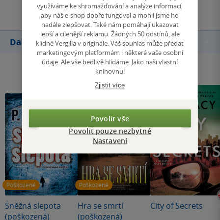
využíváme ke shromažďování a analýze informací,
aby náš e-shop dobře fungoval a mohli jsme ho
nadále zlepšovat. Také nám pomáhají ukazovat
lepší a cílenější reklamu. Žádných 50 odstínů, ale
Další knihy autora
klidně Vergilia v originále. Váš souhlas může předat
marketingovým platformám i některé vaše osobní
údaje. Ale vše bedlivě hlídáme. Jako naši vlastní
knihovnu!
Zjistit více
Povolit vše
Povolit pouze nezbytné
Nastavení
Poškozené
Poškozené
Sněžná slepota
Hra se smrtí
City of Secrets
(poškozená)
(poškozená)