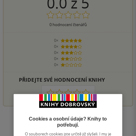
0.0
z
5
0
hodnocení čtenářů
0×
5 hvězdiček
0×
4 hvězdičky
0×
3 hvězdičky
0×
2 hvězdičky
0×
1 hvezdička
PŘIDEJTE SVÉ HODNOCENÍ KNIHY
1
2
3
4
5
Zobrazit všechna hodnocení
Cookies a osobní údaje? Knihy to
potřebují.
O souborech cookies jste určitě již slyšeli. I my je
Přidat hodnocení