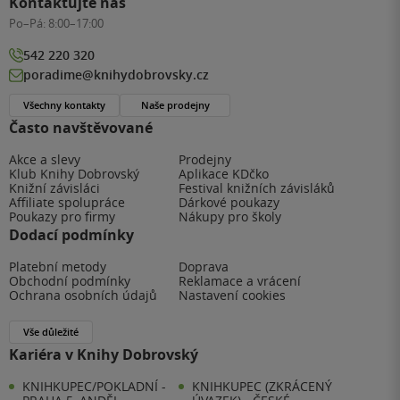
Kontaktujte nás
Po–Pá:
8:00–17:00
542 220 320
poradime@knihydobrovsky.cz
Všechny kontakty
Naše prodejny
Často navštěvované
Akce a slevy
Prodejny
Klub Knihy Dobrovský
Aplikace KDčko
Knižní závisláci
Festival knižních závisláků
Affiliate spolupráce
Dárkové poukazy
Poukazy pro firmy
Nákupy pro školy
Dodací podmínky
Platební metody
Doprava
Obchodní podmínky
Reklamace a vrácení
Ochrana osobních údajů
Nastavení cookies
Vše důležité
Kariéra v Knihy Dobrovský
KNIHKUPEC/POKLADNÍ -
KNIHKUPEC (ZKRÁCENÝ