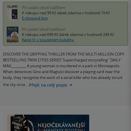
Při zaslání zboží balíčkem
K nákupu nad 99 Kč
dárek zdarma
v hodnotě 19 Kč
E-shopové listy
Při zaslání zboží balíčkem
K nákupu nad 699 Kč
dárek zdarma
v hodnotě 249 Kč
Karel IV. v kouzelném kukátku
DISCOVER THE GRIPPING THRILLER FROM THE MULTI-MILLION COPY
BESTSELLING TWIN CITIES SERIES''Supercharged storytelling'' DAILY
MAIL________ A young woman is murdered in a park in Minneapolis.
When detectives Gino and Magozzi discover a playing card near the
body, they recognise the work of a serial killer who has already struck
the city once…
Přejít na celý popis