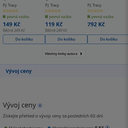
P.J. Tracy
P.J. Tracy
P.J. Tracy
0.0
0.0
0.0
z
z
z
pevná vazba
pevná vazba
pevná vazba
5
5
5
hvězdiček
hvězdiček
hvězdiček
149 Kč
119 Kč
792 Kč
Běžně
249 Kč
Běžně
249 Kč
Do košíku
Do košíku
Do košíku
Všechny knihy autora
Vývoj ceny
Vývoj ceny
Získejte přehled o vývoji ceny za posledních 60 dní.
0 Kč
Maloobchodní cena
Minimální prodejní cena: