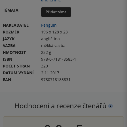
TÉMATA
Přidat téma
NAKLADATEL
Penguin
ROZMĚR
196 x 128 x 23
JAZYK
angličtina
VAZBA
měkká vazba
HMOTNOST
232 g
ISBN
978-0-7181-8583-1
POČET STRAN
320
DATUM VYDÁNÍ
2.11.2017
EAN
9780718185831
Hodnocení a recenze čtenářů