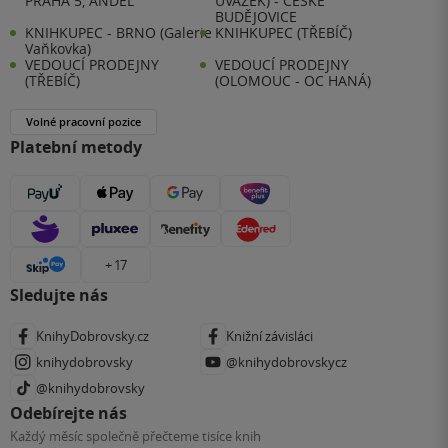
PRAHA 5, ANDĚL
ÚVAZEK) - ČESKÉ
BUDĚJOVICE
KNIHKUPEC - BRNO (Galerie
KNIHKUPEC (TŘEBÍČ)
Vaňkovka)
VEDOUCÍ PRODEJNY
VEDOUCÍ PRODEJNY
(TŘEBÍČ)
(OLOMOUC - OC HANÁ)
Volné pracovní pozice
Platební metody
+ 17
Sledujte nás
KnihyDobrovsky.cz
Knižní závisláci
knihydobrovsky
@knihydobrovskycz
@knihydobrovsky
Odebírejte nás
Každý měsíc společně přečteme tisíce knih