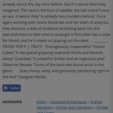
already struck the city once before. But it''s worse than they
imagined. The card is the four of spades; the last victim''s was
an ace: it seems they''re already two murders behind. Once
again working with Grace MacBride and her team of analysts,
they discover a web of evidence stretching back into the
past.And there is little time to untangle it:This killer has a taste
for blood, and he''s intent on playing out the deck . . .________
PRAISE FOR P. J. TRACY: ''Outrageously suspenseful'' Harlan
Coben ''A fast-paced gripping read with thrills and devilish
twists'' Guardian ''A powerful thriller and an ingenious plot''
Observer Review ''Some of the best new blood work in the
genre . . . Scary funny, witty, and genuinely perplexing right to
the end'' Glasgow Herald
Sdílet
KATEGORIE
Knihy
»
Cizojazyčná literatura
»
English
literature
»
Fiction and Literature
»
Thriller
and Crime