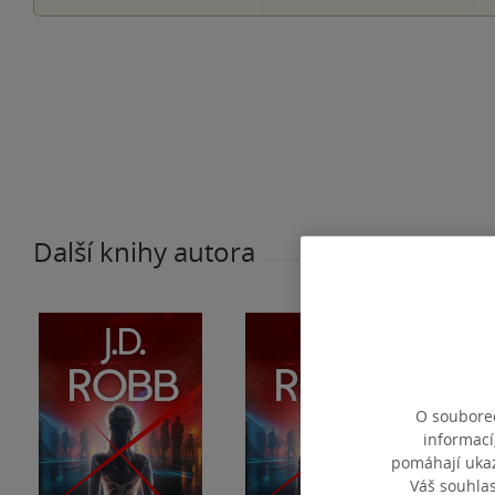
Další knihy autora
O souborec
informací
pomáhají ukazo
Váš souhla