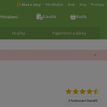
Akce a slevy
Vše důležité
Klub
Blog
Prodejny
E-košík
Košík
Přihlášení
Hračky
Papírnictví a dárky
Zav
4.5
z
5
2 hodnocení čtenářů
hvěz