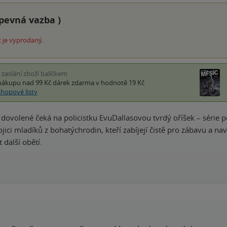
pevná vazba
)
 je vyprodaný.
i zaslání zboží balíčkem
nákupu nad 99 Kč
dárek zdarma
v hodnotě 19 Kč
shopové listy
 dovolené čeká na policistku EvuDallasovou tvrdý oříšek – série 
ici mladíků z bohatýchrodin, kteří zabíjejí čistě pro zábavu a nav
 další obětí.