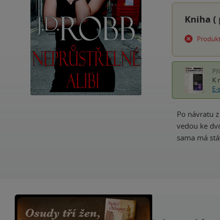
Kniha (
Produkt
Př
K 
E-
Po návratu z
vedou ke dvoj
sama má stát