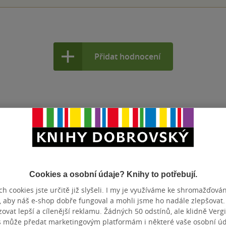
Přidat hodnocení
Cookies a osobní údaje? Knihy to potřebují.
h cookies jste určitě již slyšeli. I my je využíváme ke shromažďován
, aby náš e-shop dobře fungoval a mohli jsme ho nadále zlepšovat
vat lepší a cílenější reklamu. Žádných 50 odstínů, ale klidně Vergil
s může předat marketingovým platformám i některé vaše osobní úda