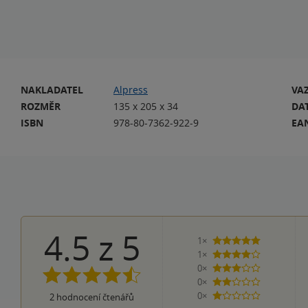
NAKLADATEL
Alpress
VA
ROZMĚR
135 x 205 x 34
DA
ISBN
978-80-7362-922-9
EA
4.5
z
5
1×
5 hvězdiček
1×
4 hvězdičky
0×
3 hvězdičky
0×
2 hvězdičky
0×
2
hodnocení čtenářů
1 hvezdička