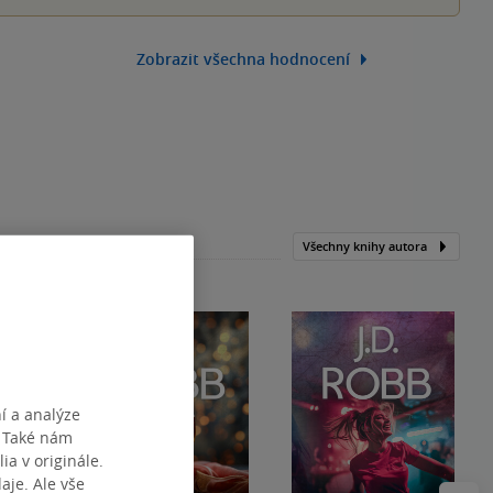
Zobrazit všechna hodnocení
Všechny knihy autora
í a analýze
. Také nám
ia v originále.
je. Ale vše