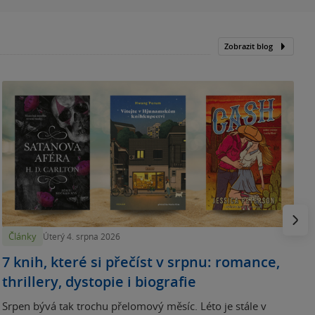
Zobrazit blog
N
p
Násled
Články
Úterý 4. srpna 2026
7 knih, které si přečíst v srpnu: romance,
thrillery, dystopie i biografie
Srpen bývá tak trochu přelomový měsíc. Léto je stále v