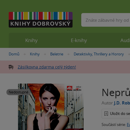
Vyhledávání
Knihy
E-knihy
Aud
Nacházíte
Domů
Knihy
Beletrie
Detektivky, Thrillery a Horory
»
»
»
se
zde:
Zásilkovna zdarma celý týden!
Neprůs
Nedostupné
Autor
J.D. Ro
Uložit do 
Součástí série:
E