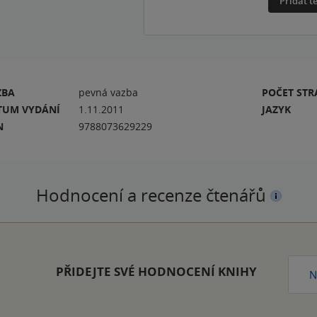
Přidat 
ZBA
pevná vazba
POČET ST
TUM VYDÁNÍ
1.11.2011
JAZYK
N
9788073629229
Hodnocení a recenze čtenářů
PŘIDEJTE SVÉ HODNOCENÍ KNIHY
N