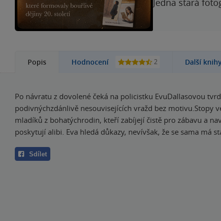
Jedna stará foto
2
Popis
Hodnocení
Další knih
Po návratu z dovolené čeká na policistku EvuDallasovou tvrdý
podivnýchzdánlivě nesouvisejících vražd bez motivu.Stopy v
mladíků z bohatýchrodin, kteří zabíjejí čistě pro zábavu a na
poskytují alibi. Eva hledá důkazy, nevívšak, že se sama má stá
Sdílet