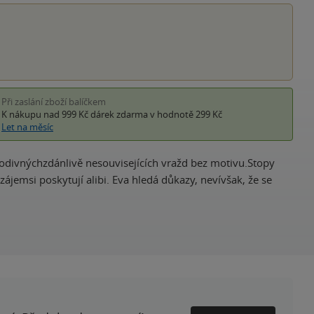
Při zaslání zboží balíčkem
K nákupu nad 999 Kč
dárek zdarma
v hodnotě 299 Kč
Let na měsíc
podivnýchzdánlivě nesouvisejících vražd bez motivu.Stopy
zájemsi poskytují alibi. Eva hledá důkazy, nevívšak, že se