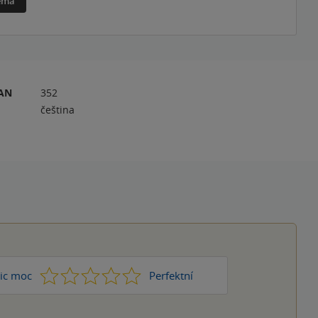
téma
RAN
352
čeština
1
2
3
4
5
ic moc
Perfektní