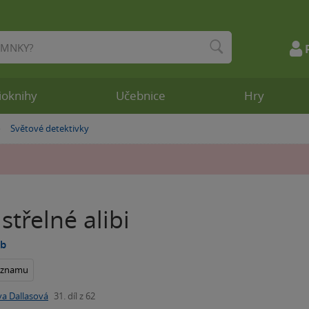
ioknihy
Učebnice
Hry
Světové detektivky
»
třelné alibi
bb
seznamu
va Dallasová
31. díl z 62