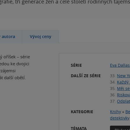
grafie, tři generace žen a celé století rodinných tajem
y autora
Vývoj ceny
 oříšek – série
edou ke dvojici
SÉRIE
Eva Dalla
vzájemsi
DALŠÍ ZE SÉRIE
33.
New Yo
t další obětí.
34.
Každý
35.
Měj se
36.
Riskov
37.
Odplat
KATEGORIE
Knihy
»
Be
detektivky
TÉMATA