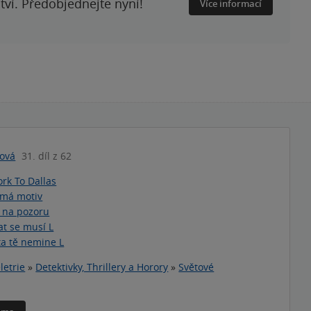
ství. Předobjednejte nyní!
Více informací
sová
31. díl z 62
rk To Dallas
 má motiv
 na pozoru
at se musí L
a tě nemine L
letrie
»
Detektivky, Thrillery a Horory
»
Světové