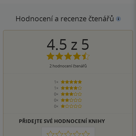
Hodnocení a recenze čtenářů
4.5
z
5
2
hodnocení čtenářů
1×
5 hvězdiček
1×
4 hvězdičky
0×
3 hvězdičky
0×
2 hvězdičky
0×
1 hvezdička
PŘIDEJTE SVÉ HODNOCENÍ KNIHY
1
2
3
4
5