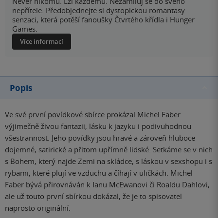
Nevěř nikomu. Lži každému. Nezamiluj se do svého
nepřítele. Předobjednejte si dystopickou romantasy
senzaci, která potěší fanoušky Čtvrtého křídla i Hunger
Games.
Více informací
Popis
Ve své první povídkové sbírce prokázal Michel Faber
výjimečně živou fantazii, lásku k jazyku i podivuhodnou
všestrannost. Jeho povídky jsou hravé a zároveň hluboce
dojemné, satirické a přitom upřímně lidské. Setkáme se v nich
s Bohem, který najde Zemi na skládce, s láskou v sexshopu i s
rybami, které plují ve vzduchu a číhají v uličkách. Michel
Faber bývá přirovnáván k Ianu McEwanovi či Roaldu Dahlovi,
ale už touto první sbírkou dokázal, že je to spisovatel
naprosto originální.