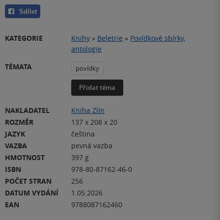
Sdílet
KATEGORIE
Knihy
»
Beletrie
»
Povídkové sbírky,
antologie
TÉMATA
povídky
Přidat téma
NAKLADATEL
Kniha Zlín
ROZMĚR
137 x 208 x 20
JAZYK
čeština
VAZBA
pevná vazba
HMOTNOST
397 g
ISBN
978-80-87162-46-0
POČET STRAN
256
DATUM VYDÁNÍ
1.05.2026
EAN
9788087162460