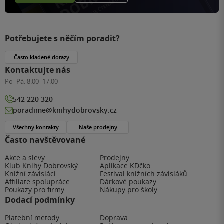
Potřebujete s něčím poradit?
Často kladené dotazy
Kontaktujte nás
Po–Pá:
8:00–17:00
542 220 320
poradime@knihydobrovsky.cz
Všechny kontakty
Naše prodejny
Často navštěvované
Akce a slevy
Prodejny
Klub Knihy Dobrovský
Aplikace KDčko
Knižní závisláci
Festival knižních závisláků
Affiliate spolupráce
Dárkové poukazy
Poukazy pro firmy
Nákupy pro školy
Dodací podmínky
Platební metody
Doprava