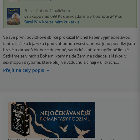
Při zaslání zboží balíčkem
K nákupu nad 699 Kč
dárek zdarma
v hodnotě 249 Kč
Karel IV. v kouzelném kukátku
Ve své první povídkové sbírce prokázal Michel Faber výjimečně živou
fantazii, lásku k jazyku i podivuhodnou všestrannost. Jeho povídky jsou
hravé a zároveň hluboce dojemné, satirické a přitom upřímně lidské.
Setkáme se v nich s Bohem, který najde Zemi na skládce, s láskou v
sexshopu i s rybami, které plují ve vzduchu a číhají v uličkách.…
Přejít na celý popis