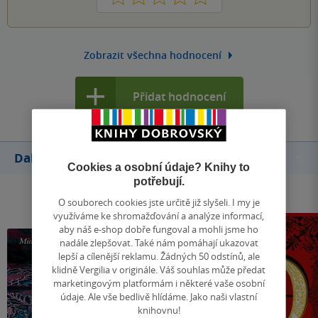
Zobrazit všechna hodnocení
Přidat hodnocení
Další knihy autora
Cookies a osobní údaje? Knihy to
potřebují.
O souborech cookies jste určitě již slyšeli. I my je
využíváme ke shromažďování a analýze informací,
aby náš e-shop dobře fungoval a mohli jsme ho
nadále zlepšovat. Také nám pomáhají ukazovat
lepší a cílenější reklamu. Žádných 50 odstínů, ale
klidně Vergilia v originále. Váš souhlas může předat
marketingovým platformám i některé vaše osobní
údaje. Ale vše bedlivě hlídáme. Jako naši vlastní
knihovnu!