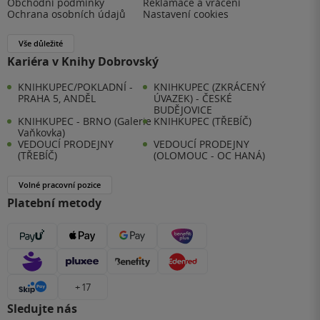
Obchodní podmínky
Reklamace a vrácení
Ochrana osobních údajů
Nastavení cookies
Vše důležité
Kariéra v Knihy Dobrovský
KNIHKUPEC/POKLADNÍ -
KNIHKUPEC (ZKRÁCENÝ
PRAHA 5, ANDĚL
ÚVAZEK) - ČESKÉ
BUDĚJOVICE
KNIHKUPEC - BRNO (Galerie
KNIHKUPEC (TŘEBÍČ)
Vaňkovka)
VEDOUCÍ PRODEJNY
VEDOUCÍ PRODEJNY
(TŘEBÍČ)
(OLOMOUC - OC HANÁ)
Volné pracovní pozice
Platební metody
+ 17
Sledujte nás