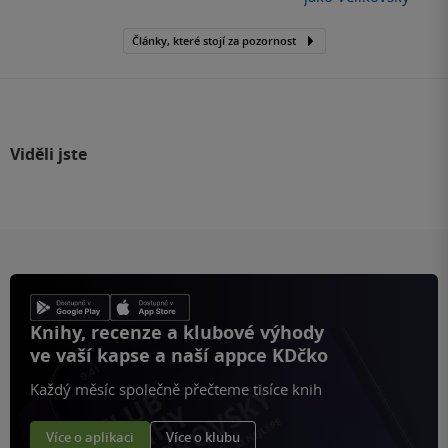
Články, které stojí za pozornost
Viděli jste
Knihy, recenze a klubové výhody
ve vaší kapse a naší appce KDčko
Každý měsíc společně přečteme tisíce knih
Více o aplikaci
Více o klubu