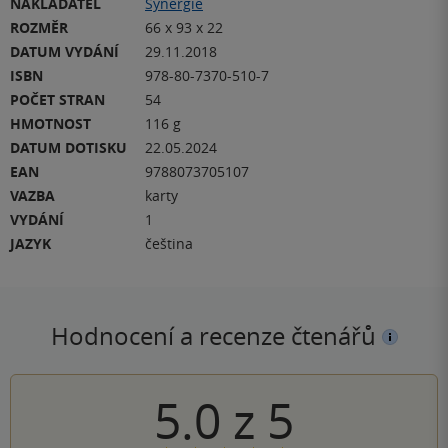
NAKLADATEL
Synergie
ROZMĚR
66 x 93 x 22
DATUM VYDÁNÍ
29.11.2018
ISBN
978-80-7370-510-7
POČET STRAN
54
HMOTNOST
116 g
DATUM DOTISKU
22.05.2024
EAN
9788073705107
VAZBA
karty
VYDÁNÍ
1
JAZYK
čeština
Hodnocení a recenze čtenářů
5.0
z
5