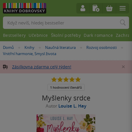
Vyhledávání
Bestsellery
Učebnice
Školní potřeby
Dark romance
Zachra
Nacházíte
Domů
Knihy
Naučná literatura
Rozvoj osobnosti
»
»
»
»
se
Vnitřní harmonie, Smysl života
zde:
Zásilkovna zdarma celý týden!
Za
5.0
z
5
1 hodnocení čtenářů
hvězdiček
Myšlenky srdce
Autor
Louise L. Hay