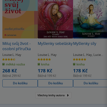
Miluj svůj život -
Myšlenky sebelásky
Myšlenky síly
osobní příručka
Louise L. Hay
Louise L. Hay
Louise L. Hay
,
Lucie
Ernestová
4.5
5.0
5.0
z
z
z
měkká vazba
kniha
kniha
5
5
5
hvězdiček
hvězdiček
hvězdiček
268 Kč
178 Kč
178 Kč
Běžně
299 Kč
Běžně
199 Kč
Běžně
199 Kč
Do košíku
Do košíku
Do košíku
Všechny knihy autora