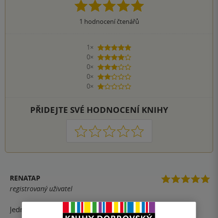
1
hodnocení čtenářů
1×
5 hvězdiček
0×
4 hvězdičky
0×
3 hvězdičky
0×
2 hvězdičky
0×
1 hvezdička
PŘIDEJTE SVÉ HODNOCENÍ KNIHY
1
2
3
4
5
RENATAP
registrovaný uživatel
Jedno jsem s Myšlenkami srdce zjistila. Moje srdce rádo