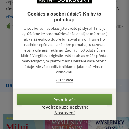
zapomíná. Bylo vychováno v kritice, a tak se kritice velmi
rádo otvírá, protože to je pole, na kterém je jako doma. A
Cookies a osobní údaje? Knihy to
ta pole neoraná, ta tvrdě vypracovaná tak, že se za ně
Přečíst
více
potřebují.
můžete pochválit, ta, na kterých roste láska jen tak… na
4
Kniha, Synergie, 2018, 9788073705107
O souborech cookies jste určitě již slyšeli. I my je
jejich přítomnost často srdce zapomíná. A věřím, že to je
využíváme ke shromažďování a analýze informací,
problém mnoha srdcí. Takže jsem zjistila, že mnohé
aby náš e-shop dobře fungoval a mohli jsme ho
informace z těchto karet vím, chci vědět, žiji, pokud zrovna
Zobrazit všechna hodnocení
nadále zlepšovat. Také nám pomáhají ukazovat
nežiji ten naučený koncept života. A že Myšlenky srdce
lepší a cílenější reklamu. Žádných 50 odstínů, ale
klidně Vergilia v originále. Váš souhlas může předat
jsou opravdu od srdce. Od toho pravého. Vašeho.
Přidat hodnocení
marketingovým platformám i některé vaše osobní
údaje. Ale vše bedlivě hlídáme. Jako naši vlastní
knihovnu!
Zjistit více
Další knihy autora
Povolit vše
Povolit pouze nezbytné
Nastavení