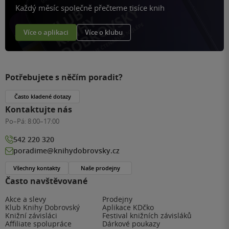
Každý měsíc společně přečteme tisíce knih
Více o aplikaci
Více o klubu
Potřebujete s něčím poradit?
Často kladené dotazy
Kontaktujte nás
Po–Pá:
8:00–17:00
542 220 320
poradime@knihydobrovsky.cz
Všechny kontakty
Naše prodejny
Často navštěvované
Akce a slevy
Prodejny
Klub Knihy Dobrovský
Aplikace KDčko
Knižní závisláci
Festival knižních závisláků
Affiliate spolupráce
Dárkové poukazy