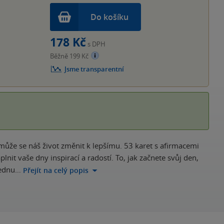
Do košíku
178 Kč
s DPH
Běžně 199 Kč
Jsme transparentní
že se náš život změnit k lepšímu. 53 karet s afirmacemi
t vaše dny inspirací a radostí. To, jak začnete svůj den,
 jednu…
Přejít na celý popis