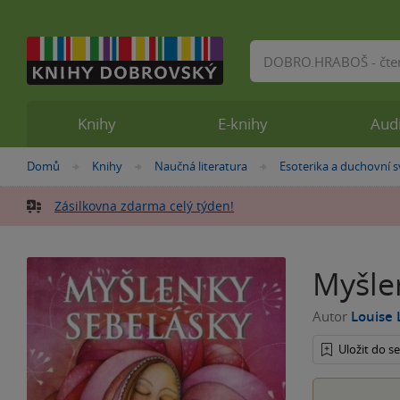
Vyhledávání
Knihy
E-knihy
Aud
Nacházíte
Domů
Knihy
Naučná literatura
Esoterika a duchovní s
»
»
»
se
zde:
Zásilkovna zdarma celý týden!
Myšle
Autor
Louise 
Uložit do 