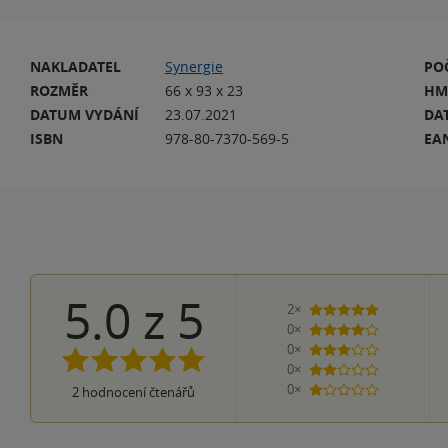
NAKLADATEL
Synergie
PO
ROZMĚR
66 x 93 x 23
HM
DATUM VYDÁNÍ
23.07.2021
DA
ISBN
978-80-7370-569-5
EA
5.0
z
5
2×
5 hvězdiček
0×
4 hvězdičky
0×
3 hvězdičky
0×
2 hvězdičky
0×
2
hodnocení čtenářů
1 hvezdička