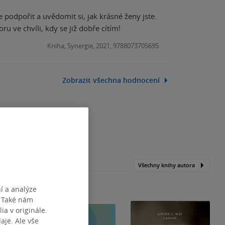
e podpořit a uvědomit si, jak krásné ženy jste.
 ve chvíli, kdy se již dobře cítím!
Kniha, Synergie, 2021, 9788073705695
Zobrazit všechna hodnocení
Všechny knihy autora
í a analýze
. Také nám
ia v originále.
je. Ale vše