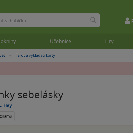
ioknihy
Učebnice
Hry
vět
Tarot a vykládací karty
»
nky sebelásky
L. Hay
seznamu