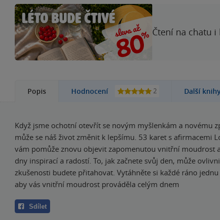
Čtení na chatu i
2
Popis
Hodnocení
Další knih
Když jsme ochotní otevřít se novým myšlenkám a novému z
může se náš život změnit k lepšímu. 53 karet s afirmacemi L
vám pomůže znovu objevit zapomenutou vnitřní moudrost a 
dny inspirací a radostí. To, jak začnete svůj den, může ovlivni
zkušenosti budete přitahovat. Vytáhněte si každé ráno jednu 
aby vás vnitřní moudrost prováděla celým dnem
Sdílet