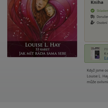
Kniha
Sklade
Doruče
Osobní
Př
K 
E-
Když jsme oc
Louise L. Ha
může ovlivni