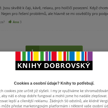
. Jsou skvělé k čaji, kávě, relaxu, pro holčičí posezení. Když chcet
Nejen pro řešení problémů, ale hlavně se mi osvědčily pro podporu
nze?
Ano
3
Přidat hodnocení
Cookies a osobní údaje? Knihy to potřebují.
h cookies jste určitě již slyšeli. I my je využíváme ke shromažďován
, aby náš e-shop dobře fungoval a mohli jsme ho nadále zlepšovat
vat lepší a cílenější reklamu. Žádných 50 odstínů, ale klidně Vergil
s může předat marketingovým platformám i některé vaše osobní úda