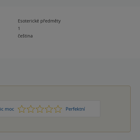
Esoterické předměty
1
čeština
1
2
3
4
5
ic moc
Perfektní