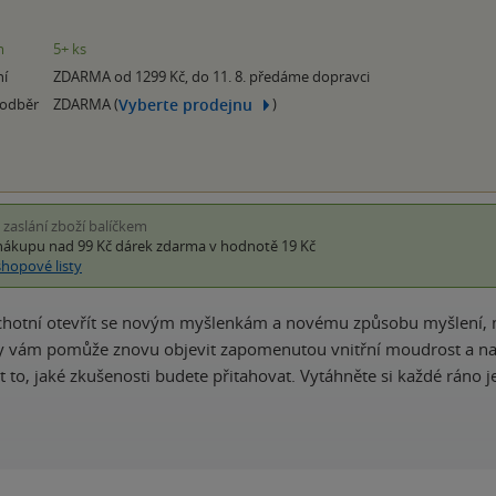
m
5+ ks
ní
ZDARMA od 1299 Kč, do 11. 8. předáme dopravci
Vyberte prodejnu
 odběr
ZDARMA (
)
i zaslání zboží balíčkem
nákupu nad 99 Kč
dárek zdarma
v hodnotě 19 Kč
shopové listy
hotní otevřít se novým myšlenkám a novému způsobu myšlení, mů
y vám pomůže znovu objevit zapomenutou vnitřní moudrost a naplni
t to, jaké zkušenosti budete přitahovat. Vytáhněte si každé ráno