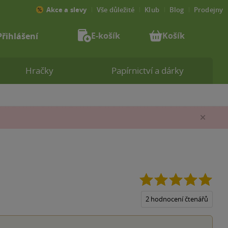
Akce a slevy
Vše důležité
Klub
Blog
Prodejny
E-košík
Košík
Přihlášení
Hračky
Papírnictví a dárky
Zav
5.0
z
5
2 hodnocení čtenářů
hvěz