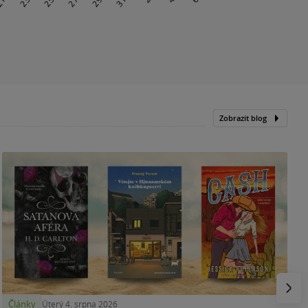
Zobrazit blog
N
p
Násled
Články
Úterý 4. srpna 2026