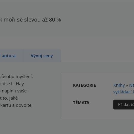
 k moři se slevou až 80 %
y autora
Vývoj ceny
působu myšlení,
ouise L. Hay
KATEGORIE
Knihy
»
Na
naplnit vaše
vykládací 
t to, jaké
TÉMATA
Přidat 
kartu a dovolte,