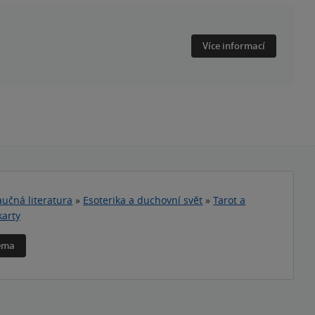
Více informací
učná literatura
»
Esoterika a duchovní svět
»
Tarot a
karty
téma