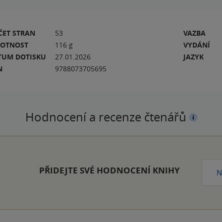
ČET STRAN
53
VAZBA
OTNOST
116 g
VYDÁNÍ
TUM DOTISKU
27.01.2026
JAZYK
N
9788073705695
Hodnocení a recenze čtenářů
PŘIDEJTE SVÉ HODNOCENÍ KNIHY
N