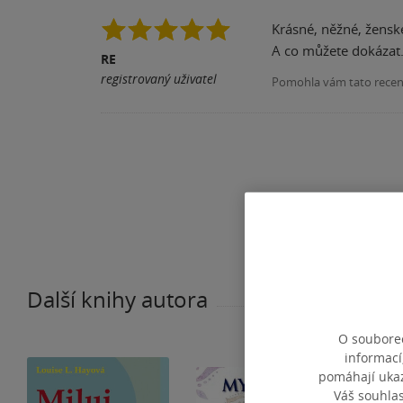
Krásné, něžné, ženské
A co můžete dokázat. 
RE
registrovaný uživatel
Pomohla vám tato rece
Další knihy autora
O souborec
informací
pomáhají ukazo
Váš souhla