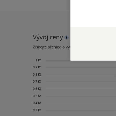
Vývoj ceny
Získejte přehled o vývoji ceny za posledních 60