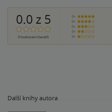
0.0
z
5
0×
5 hvězdiček
0×
4 hvězdičky
0×
3 hvězdičky
0×
2 hvězdičky
0×
0
hodnocení čtenářů
1 hvezdička
Další knihy autora