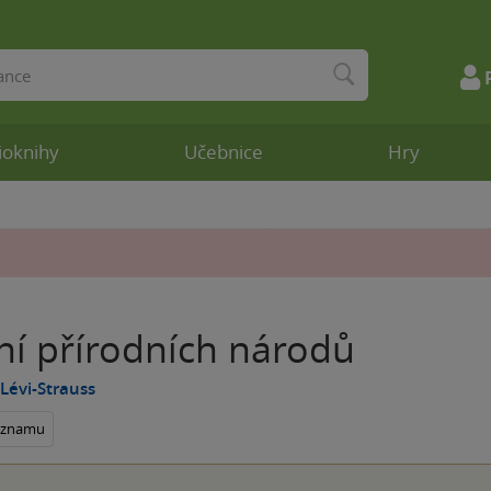
ioknihy
Učebnice
Hry
ní přírodních národů
Lévi-Strauss
seznamu