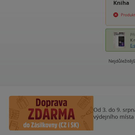
Kniha
Produkt
Př
K 
E-
Nejdůležitějš
Od 3. do 9. srpn
výdejního místa