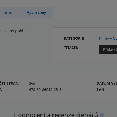
y autora
Vývoj ceny
zcela jiný pohled
KATEGORIE
Knihy
»
Od
TÉMATA
Přidat 
ČET STRAN
366
DATUM VY
BN
978-80-86019-25-3
EAN
Hodnocení a recenze čtenářů