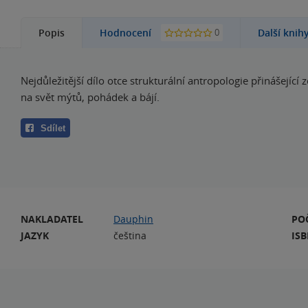
0
Popis
Hodnocení
Další knih
Nejdůležitější dílo otce strukturální antropologie přinášející 
na svět mýtů, pohádek a bájí.
Sdílet
NAKLADATEL
Dauphin
PO
JAZYK
čeština
IS