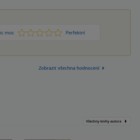
1
2
3
4
5
ic moc
Perfektní
Zobrazit všechna hodnocení
Všechny knihy autora