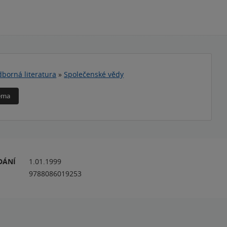
borná literatura
»
Společenské vědy
téma
DÁNÍ
1.01.1999
9788086019253