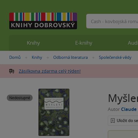
Vyhledávání
Knihy
E-knihy
Aud
Nacházíte
Domů
Knihy
Odborná literatura
Společenské vědy
»
»
»
se
zde:
Zásilkovna zdarma celý týden!
Myšle
Nedostupné
Autor
Claude 
Uložit do 