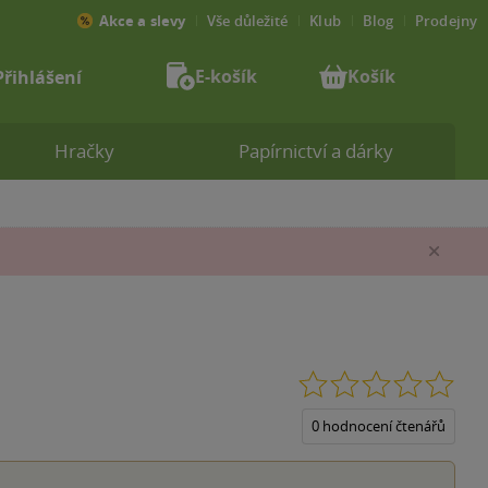
Akce a slevy
Vše důležité
Klub
Blog
Prodejny
E-košík
Košík
Přihlášení
Hračky
Papírnictví a dárky
Zav
0.0
z
5
0 hodnocení čtenářů
hvěz