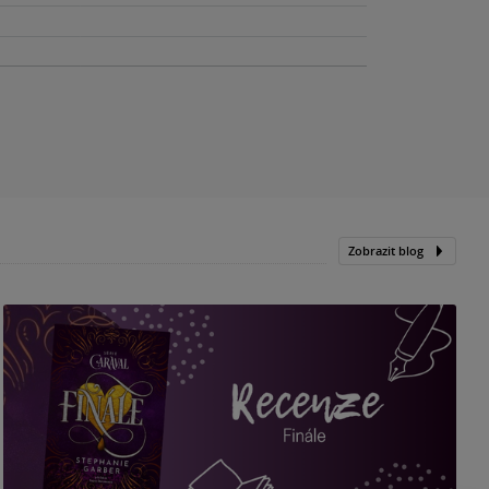
Zobrazit blog
„
p
H
e