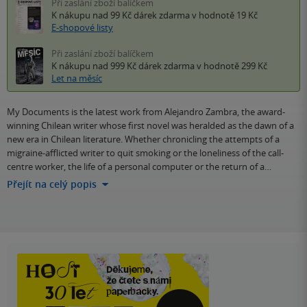
Při zaslání zboží balíčkem
K nákupu nad 99 Kč
dárek zdarma
v hodnotě 19 Kč
E-shopové listy
Při zaslání zboží balíčkem
K nákupu nad 999 Kč
dárek zdarma
v hodnotě 299 Kč
Let na měsíc
My Documents is the latest work from Alejandro Zambra, the award-
winning Chilean writer whose first novel was heralded as the dawn of a
new era in Chilean literature. Whether chronicling the attempts of a
migraine-afflicted writer to quit smoking or the loneliness of the call-
centre worker, the life of a personal computer or the return of a…
Přejít na celý popis