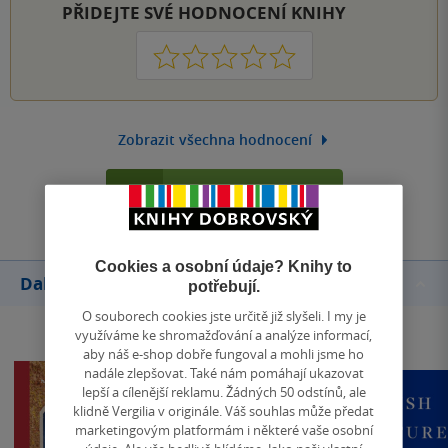
PŘIDEJTE SVÉ HODNOCENÍ KNIHY
1
2
3
4
5
Zobrazit všechna hodnocení
Přidat hodnocení
Cookies a osobní údaje? Knihy to
Další knihy autora
potřebují.
O souborech cookies jste určitě již slyšeli. I my je
využíváme ke shromažďování a analýze informací,
aby náš e-shop dobře fungoval a mohli jsme ho
nadále zlepšovat. Také nám pomáhají ukazovat
lepší a cílenější reklamu. Žádných 50 odstínů, ale
klidně Vergilia v originále. Váš souhlas může předat
marketingovým platformám i některé vaše osobní