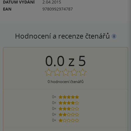
DATUM VYDÁNÍ
2.04.2015
EAN
9780992974787
Hodnocení a recenze čtenářů
0.0
z
5
0
hodnocení čtenářů
0×
5 hvězdiček
0×
4 hvězdičky
0×
3 hvězdičky
0×
2 hvězdičky
0×
1 hvezdička