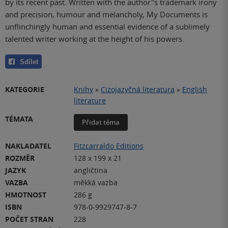
by its recent past. Written with the author''s trademark irony
and precision, humour and melancholy, My Documents is
unflinchingly human and essential evidence of a sublimely
talented writer working at the height of his powers.
Sdílet
KATEGORIE
Knihy
»
Cizojazyčná literatura
»
English
literature
TÉMATA
Přidat téma
NAKLADATEL
Fitzcarraldo Editions
ROZMĚR
128 x 199 x 21
JAZYK
angličtina
VAZBA
měkká vazba
HMOTNOST
286 g
ISBN
978-0-9929747-8-7
POČET STRAN
228