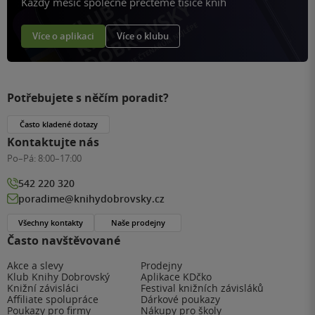
Každý měsíc společně přečteme tisíce knih
Více o aplikaci
Více o klubu
Potřebujete s něčím poradit?
Často kladené dotazy
Kontaktujte nás
Po–Pá:
8:00–17:00
542 220 320
poradime@knihydobrovsky.cz
Všechny kontakty
Naše prodejny
Často navštěvované
Akce a slevy
Prodejny
Klub Knihy Dobrovský
Aplikace KDčko
Knižní závisláci
Festival knižních závisláků
Affiliate spolupráce
Dárkové poukazy
Poukazy pro firmy
Nákupy pro školy