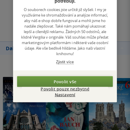
potřebují.
Zobrazit všechna hodnocení
O souborech cookies jste určitě již slyšeli. I my je
využíváme ke shromažďování a analýze informací,
aby náš e-shop dobře fungoval a mohli jsme ho
Přidat hodnocení
nadále zlepšovat. Také nám pomáhají ukazovat
lepší a cílenější reklamu. Žádných 50 odstínů, ale
klidně Vergilia v originále. Váš souhlas může předat
marketingovým platformám i některé vaše osobní
Další knihy autora
údaje. Ale vše bedlivě hlídáme. Jako naši vlastní
knihovnu!
Zjistit více
Povolit vše
Povolit pouze nezbytné
Nastavení