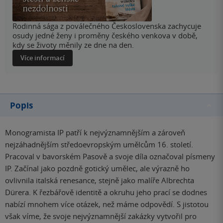
Rodinná sága z poválečného Československa zachycuje
osudy jedné ženy i proměny českého venkova v době,
kdy se životy měnily ze dne na den.
Více informací
Popis
Monogramista IP patří k nejvýznamnějším a zároveň
nejzáhadnějším středoevropským umělcům 16. století.
Pracoval v bavorském Pasově a svoje díla označoval písmeny
IP. Začínal jako pozdně gotický umělec, ale výrazně ho
ovlivnila italská renesance, stejně jako malíře Albrechta
Dürera. K řezbářově identitě a okruhu jeho prací se dodnes
nabízí mnohem více otázek, než máme odpovědí. S jistotou
však víme, že svoje nejvýznamnější zakázky vytvořil pro