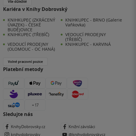
Vše důležité
Kariéra v Knihy Dobrovský
KNIHKUPEC (ZKRÁCENÝ
KNIHKUPEC - BRNO (Galerie
ÚVAZEK) - ČESKÉ
Vaňkovka)
BUDĚJOVICE
KNIHKUPEC (TŘEBÍČ)
VEDOUCÍ PRODEJNY
(TŘEBÍČ)
VEDOUCÍ PRODEJNY
KNIHKUPEC - KARVINÁ
(OLOMOUC - OC HANÁ)
Volné pracovní pozice
Platební metody
+ 17
Sledujte nás
KnihyDobrovsky.cz
Knižní závisláci
knihydobrovsky
@knihydobrovskycz