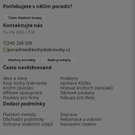
Potřebujete s něčím poradit?
Často kladené dotazy
Kontaktujte nás
Po–Pá:
8:00–17:00
542 220 320
poradime@knihydobrovsky.cz
Všechny kontakty
Naše prodejny
Často navštěvované
Akce a slevy
Prodejny
Klub Knihy Dobrovský
Aplikace KDčko
Knižní závisláci
Festival knižních závisláků
Affiliate spolupráce
Dárkové poukazy
Poukazy pro firmy
Nákupy pro školy
Dodací podmínky
Platební metody
Doprava
Obchodní podmínky
Reklamace a vrácení
Ochrana osobních údajů
Nastavení cookies