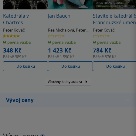
Katedrála v
Jan Bauch
Stavitelé katedrál 6
Chartres
Francouzské uměn
Peter Kováč
Rea Michalová
,
Peter
Peter Kováč
Kováč
5.0
0.0
0.0
z
z
z
pevná vazba
pevná vazba
pevná vazba
5
5
5
hvězdiček
hvězdiček
hvězdiček
348 Kč
1 423 Kč
784 Kč
Běžně
389 Kč
Běžně
1 590 Kč
Běžně
876 Kč
Do košíku
Do košíku
Do košíku
Všechny knihy autora
Vývoj ceny
Vývoj ceny