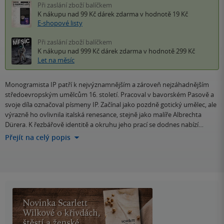
Při zaslání zboží balíčkem
K nákupu nad 99 Kč
dárek zdarma
v hodnotě 19 Kč
E-shopové listy
Při zaslání zboží balíčkem
K nákupu nad 999 Kč
dárek zdarma
v hodnotě 299 Kč
Let na měsíc
Monogramista IP patří k nejvýznamnějším a zároveň nejzáhadnějším
středoevropským umělcům 16. století. Pracoval v bavorském Pasově a
svoje díla označoval písmeny IP. Začínal jako pozdně gotický umělec, ale
výrazně ho ovlivnila italská renesance, stejně jako malíře Albrechta
Dürera. K řezbářově identitě a okruhu jeho prací se dodnes nabízí…
Přejít na celý popis