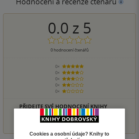
Hodnocení a recenze čtenářů
0.0
z
5
0
hodnocení čtenářů
0×
5 hvězdiček
0×
4 hvězdičky
0×
3 hvězdičky
0×
2 hvězdičky
0×
1 hvezdička
PŘIDEJTE SVÉ HODNOCENÍ KNIHY
1
2
3
4
5
Cookies a osobní údaje? Knihy to