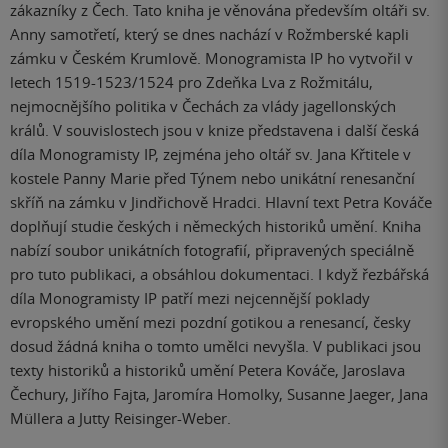
zákazníky z Čech. Tato kniha je věnována především oltáři sv.
Anny samotřetí, který se dnes nachází v Rožmberské kapli
zámku v Českém Krumlově. Monogramista IP ho vytvořil v
letech 1519-1523/1524 pro Zdeňka Lva z Rožmitálu,
nejmocnějšího politika v Čechách za vlády jagellonských
králů. V souvislostech jsou v knize představena i další česká
díla Monogramisty IP, zejména jeho oltář sv. Jana Křtitele v
kostele Panny Marie před Týnem nebo unikátní renesanční
skříň na zámku v Jindřichově Hradci. Hlavní text Petra Kováče
doplňují studie českých i německých historiků umění. Kniha
nabízí soubor unikátních fotografií, připravených speciálně
pro tuto publikaci, a obsáhlou dokumentaci. I když řezbářská
díla Monogramisty IP patří mezi nejcennější poklady
evropského umění mezi pozdní gotikou a renesancí, česky
dosud žádná kniha o tomto umělci nevyšla. V publikaci jsou
texty historiků a historiků umění Petera Kováče, Jaroslava
Čechury, Jiřího Fajta, Jaromíra Homolky, Susanne Jaeger, Jana
Müllera a Jutty Reisinger-Weber.