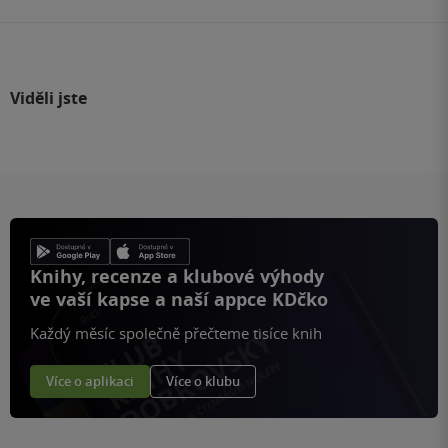
Viděli jste
Knihy, recenze a klubové výhody
ve vaší kapse a naší appce KDčko
Každý měsíc společně přečteme tisíce knih
Více o aplikaci
Více o klubu