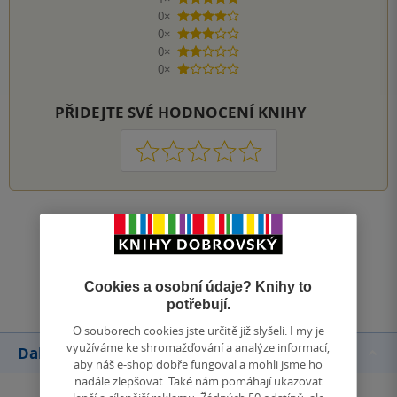
5 hvězdiček
0×
4 hvězdičky
0×
3 hvězdičky
0×
2 hvězdičky
0×
1 hvezdička
PŘIDEJTE SVÉ HODNOCENÍ KNIHY
1
2
3
4
5
Zobrazit všechna hodnocení
Přidat hodnocení
Cookies a osobní údaje? Knihy to
potřebují.
O souborech cookies jste určitě již slyšeli. I my je
využíváme ke shromažďování a analýze informací,
Další knihy autora
aby náš e-shop dobře fungoval a mohli jsme ho
nadále zlepšovat. Také nám pomáhají ukazovat