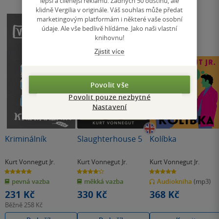
lepší a cílenější reklamu. Žádných 50 odstínů, ale
klidně Vergilia v originále. Váš souhlas může předat
marketingovým platformám i některé vaše osobní
údaje. Ale vše bedlivě hlídáme. Jako naši vlastní
knihovnu!
Zjistit více
Povolit vše
Povolit pouze nezbytné
Nastavení
Kriminálník
Slaughterhouse 5
Kolíbka
Kurt Vonnegut Jr.
Kurt Vonnegut Jr.
Kurt Vonnegut Jr.
5.0
4.1
5.0
z
z
z
pevná vazba
měkká vazba
Audiokniha
(mp3)
5
5
5
hvězdiček
hvězdiček
hvězdiček
231 Kč
330 Kč
368 Kč
Běžně
258 Kč