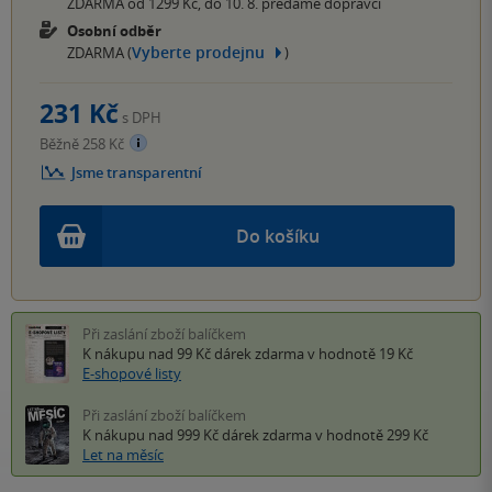
ZDARMA od 1299 Kč, do 10. 8. předáme dopravci
Osobní odběr
Vyberte prodejnu
ZDARMA (
)
231 Kč
s DPH
Běžně 258 Kč
Jsme transparentní
Do košíku
Při zaslání zboží balíčkem
K nákupu nad 99 Kč
dárek zdarma
v hodnotě 19 Kč
E-shopové listy
Při zaslání zboží balíčkem
K nákupu nad 999 Kč
dárek zdarma
v hodnotě 299 Kč
Let na měsíc