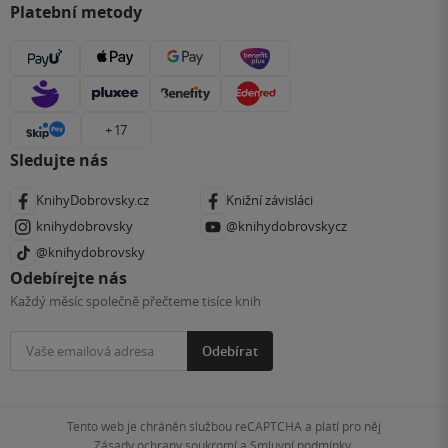
Platební metody
+ 17
Sledujte nás
KnihyDobrovsky.cz
Knižní závisláci
knihydobrovsky
@knihydobrovskycz
@knihydobrovsky
Odebírejte nás
Každý měsíc společně přečteme tisíce knih
Odebírat
Tento web je chráněn službou reCAPTCHA a platí pro něj
Zásady ochrany soukromí
a
Smluvní podmínky
.