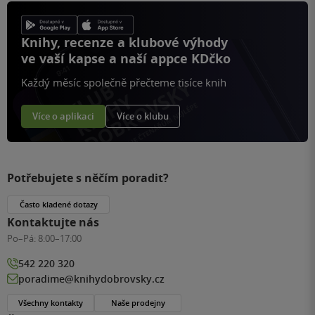
Knihy, recenze a klubové výhody
ve vaší kapse a naší appce KDčko
Každý měsíc společně přečteme tisíce knih
Více o aplikaci
Více o klubu
Potřebujete s něčím poradit?
Často kladené dotazy
Kontaktujte nás
Po–Pá:
8:00–17:00
542 220 320
poradime@knihydobrovsky.cz
Všechny kontakty
Naše prodejny