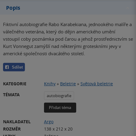
Popis
Fiktivní autobiografie Rabo Karabekiana, jednookého malíře a
válečného veterána, který do dějin amerického umění
vstoupil coby poznámka pod čarou a jehož prostřednictvím se
Kurt Vonnegut zamýšlí nad některými groteskními jevy v
americké společnosti dvacátého století.
Sdílet
KATEGORIE
Knihy
»
Beletrie
»
Světová beletrie
TÉMATA
autobiografie
Přidat téma
NAKLADATEL
Argo
ROZMĚR
138 x 212 x 20