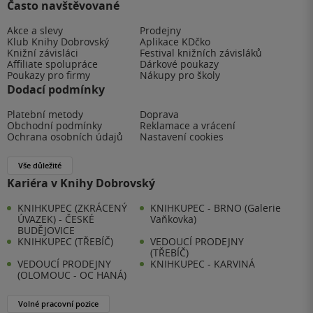
Často navštěvované
Akce a slevy
Prodejny
Klub Knihy Dobrovský
Aplikace KDčko
Knižní závisláci
Festival knižních závisláků
Affiliate spolupráce
Dárkové poukazy
Poukazy pro firmy
Nákupy pro školy
Dodací podmínky
Platební metody
Doprava
Obchodní podmínky
Reklamace a vrácení
Ochrana osobních údajů
Nastavení cookies
Vše důležité
Kariéra v Knihy Dobrovský
KNIHKUPEC (ZKRÁCENÝ
KNIHKUPEC - BRNO (Galerie
ÚVAZEK) - ČESKÉ
Vaňkovka)
BUDĚJOVICE
KNIHKUPEC (TŘEBÍČ)
VEDOUCÍ PRODEJNY
(TŘEBÍČ)
VEDOUCÍ PRODEJNY
KNIHKUPEC - KARVINÁ
(OLOMOUC - OC HANÁ)
Volné pracovní pozice