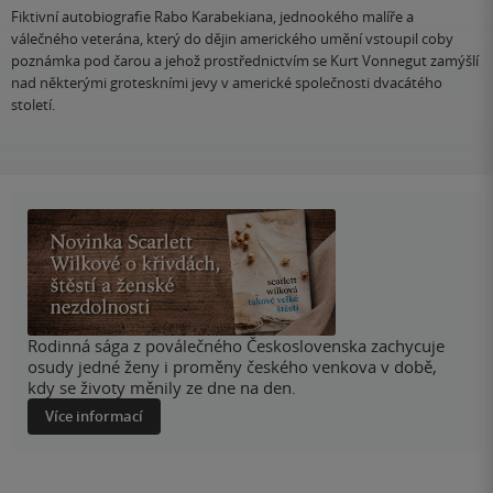
Fiktivní autobiografie Rabo Karabekiana, jednookého malíře a
válečného veterána, který do dějin amerického umění vstoupil coby
poznámka pod čarou a jehož prostřednictvím se Kurt Vonnegut zamýšlí
nad některými groteskními jevy v americké společnosti dvacátého
století.
Rodinná sága z poválečného Československa zachycuje
osudy jedné ženy i proměny českého venkova v době,
kdy se životy měnily ze dne na den.
Více informací