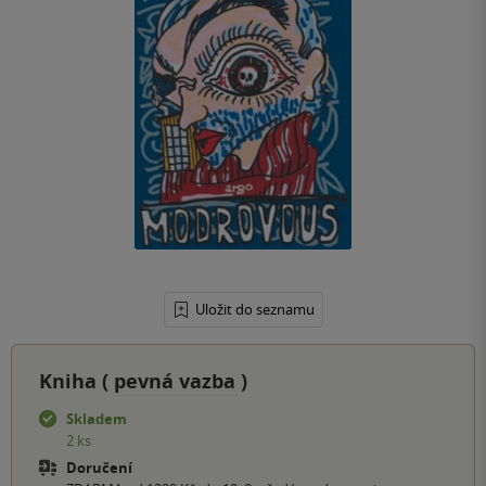
Uložit do seznamu
Kniha (
pevná vazba
)
Skladem
2 ks
Doručení