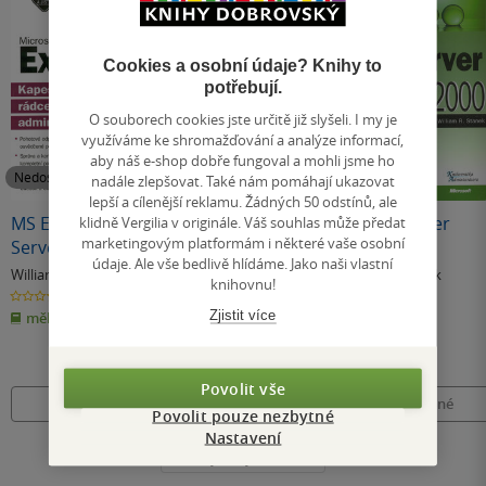
Cookies a osobní údaje? Knihy to
potřebují.
O souborech cookies jste určitě již slyšeli. I my je
využíváme ke shromažďování a analýze informací,
aby náš e-shop dobře fungoval a mohli jsme ho
Nedostupné
Nedostupné
Nedostupné
nadále zlepšovat. Také nám pomáhají ukazovat
lepší a cílenější reklamu. Žádných 50 odstínů, ale
MS Exchange 2000
Microsoft Exchange
MS SQL Server
klidně Vergilia v originále. Váš souhlas může předat
marketingovým platformám i některé vaše osobní
Server
Server 2003
2000
údaje. Ale vše bedlivě hlídáme. Jako naši vlastní
William R. Stanek
William R. Stanek
William R. Stanek
knihovnu!
0.0
0.0
0.0
z
z
z
Zjistit více
měkká vazba
měkká vazba
měkká vazba
5
5
5
hvězdiček
hvězdiček
hvězdiček
Povolit vše
Nedostupné
Nedostupné
Nedostupné
Povolit pouze nezbytné
Nastavení
Všechny knihy autora