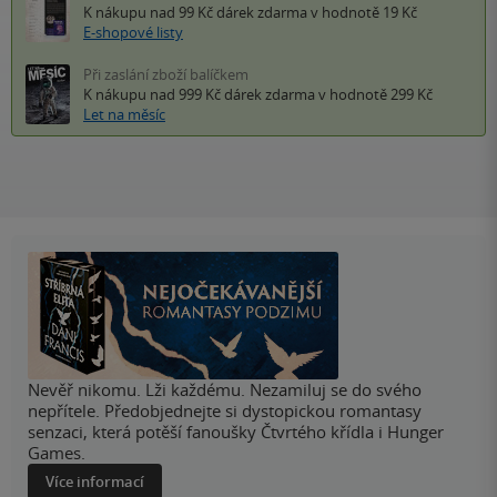
K nákupu nad 99 Kč
dárek zdarma
v hodnotě 19 Kč
E-shopové listy
Při zaslání zboží balíčkem
K nákupu nad 999 Kč
dárek zdarma
v hodnotě 299 Kč
Let na měsíc
Nevěř nikomu. Lži každému. Nezamiluj se do svého
nepřítele. Předobjednejte si dystopickou romantasy
senzaci, která potěší fanoušky Čtvrtého křídla i Hunger
Games.
Více informací