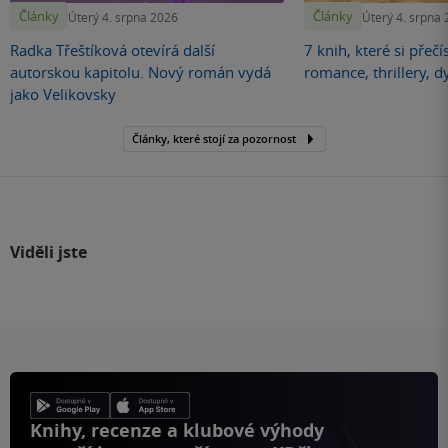
Články
Články
Úterý 4. srpna 2026
Úterý 4. srpna
Radka Třeštíková otevírá další
7 knih, které si přečí
autorskou kapitolu. Nový román vydá
romance, thrillery, d
jako Velikovsky
Články, které stojí za pozornost
Viděli jste
Knihy, recenze a klubové výhody