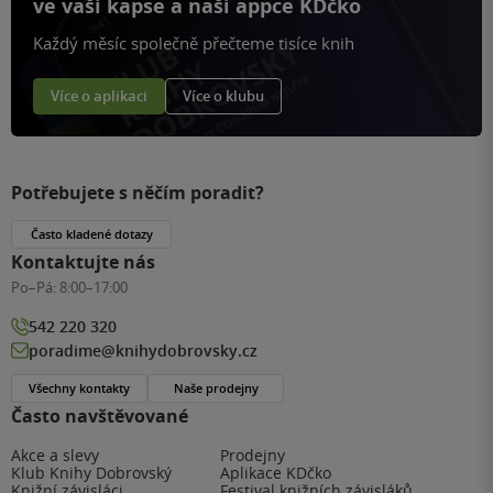
ve vaší kapse a naší appce KDčko
Každý měsíc společně přečteme tisíce knih
Více o aplikaci
Více o klubu
Potřebujete s něčím poradit?
Často kladené dotazy
Kontaktujte nás
Po–Pá:
8:00–17:00
542 220 320
poradime@knihydobrovsky.cz
Všechny kontakty
Naše prodejny
Často navštěvované
Akce a slevy
Prodejny
Klub Knihy Dobrovský
Aplikace KDčko
Knižní závisláci
Festival knižních závisláků