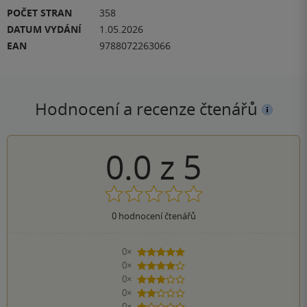
POČET STRAN
358
DATUM VYDÁNÍ
1.05.2026
EAN
9788072263066
Hodnocení a recenze čtenářů
0.0
z
5
0
hodnocení čtenářů
0×
5 hvězdiček
0×
4 hvězdičky
0×
3 hvězdičky
0×
2 hvězdičky
0×