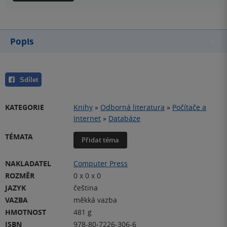
Popis
Sdílet
KATEGORIE
Knihy
»
Odborná literatura
»
Počítače a
Internet
»
Databáze
TÉMATA
Přidat téma
NAKLADATEL
Computer Press
ROZMĚR
0 x 0 x 0
JAZYK
čeština
VAZBA
měkká vazba
HMOTNOST
481 g
ISBN
978-80-7226-306-6