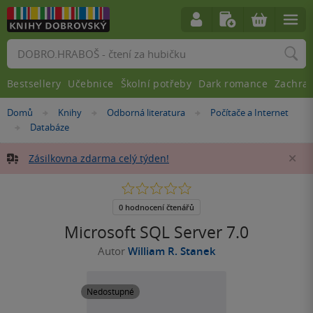
Vyhledávání
Bestsellery
Učebnice
Školní potřeby
Dark romance
Zachra
Nacházíte
Domů
Knihy
Odborná literatura
Počítače a Internet
»
»
»
se
Databáze
»
zde:
Zásilkovna zdarma celý týden!
Za
0.0
z
5
0 hodnocení čtenářů
hvězdiček
Microsoft SQL Server 7.0
Autor
William R. Stanek
Nedostupné