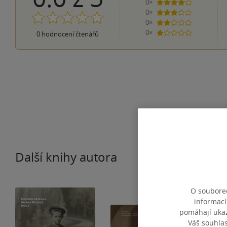
0×
4 hvězdičky
0×
3 hvězdičky
0×
2 hvězdičky
0×
0
hodnocení čtenářů
1 hvezdička
Další knihy autora
O souborec
informací
pomáhají ukazo
Váš souhla