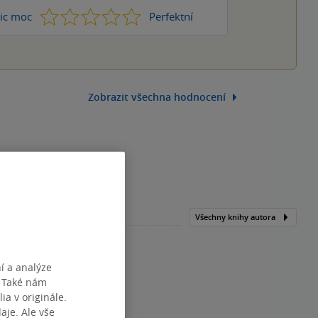
1
2
3
4
5
ic moc
Perfektní
Zobrazit všechna hodnocení
Všechny knihy autora
í a analýze
. Také nám
ia v originále.
je. Ale vše