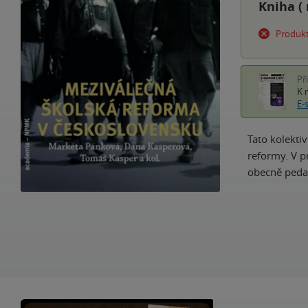
Kniha (
Produkt
Př
K 
E-
Tato kolekti
reformy. V p
obecně pedag