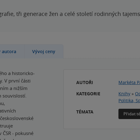
grafie, tři generace žen a celé století rodinných tajem
y autora
Vývoj ceny
ho a historicko-
 V první části
AUTOŘI
Markéta P
rním a nižším
KATEGORIE
Knihy
»
Od
souvislostí.
Politika, 
mu,
ativních
TÉMATA
Přidat 
 československé
truuje
v ČSR - pokusné