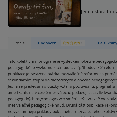
Jedna stará foto
0
Popis
Hodnocení
Další knih
Tato kolektivní monografie je výsledkem obecně pedagogické
pedagogického výzkumu k tématu tzv. "příhodovské" reformy.
publikace je zasazena otázka meziválečné reformy na primá
sekundárním stupni do filozofických a obecně pedagogických 
Jedná se především o otázky vztahu pozitivismu, pragmatis
amerikanismu v české meziválečné pedagogice a vliv kvantit
pedagogických psychologických směrů, jež výrazně ovlivnily
meziválečné pedagogické hnutí. Druhá část publikace rekons
nejvýznamnější příklady pokusného meziválečného školství 