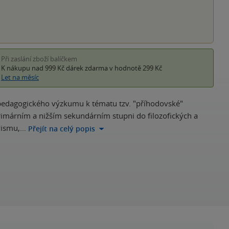
Při zaslání zboží balíčkem
K nákupu nad 999 Kč
dárek zdarma
v hodnotě 299 Kč
Let na měsíc
-pedagogického výzkumu k tématu tzv. "příhodovské"
rimárním a nižším sekundárním stupni do filozofických a
ivismu,…
Přejít na celý popis