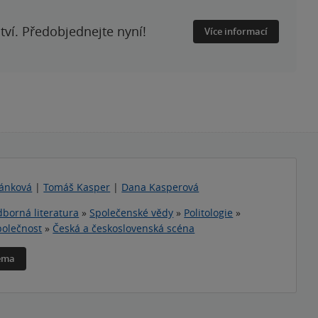
ství. Předobjednejte nyní!
Více informací
ánková
|
Tomáš Kasper
|
Dana Kasperová
borná literatura
»
Společenské vědy
»
Politologie
»
Společnost
»
Česká a československá scéna
téma