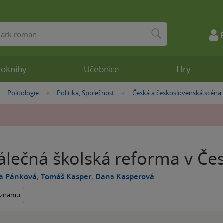
ioknihy
Učebnice
Hry
Politologie
Politika, Společnost
Česká a československá scéna
»
»
»
álečná školská reforma v Če
a Pánková
,
Tomáš Kasper
,
Dana Kasperová
seznamu