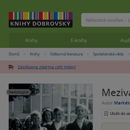
Vyhledávání
Knihy
E-knihy
Aud
Nacházíte
Domů
Knihy
Odborná literatura
Společenské vědy
»
»
»
se
zde:
Zásilkovna zdarma celý týden!
Meziv
Nedostupné
Autor
Markét
Uložit do 