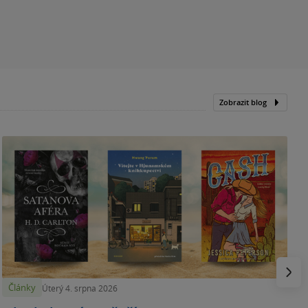
Zobrazit blog
N
p
Násled
Články
Úterý 4. srpna 2026