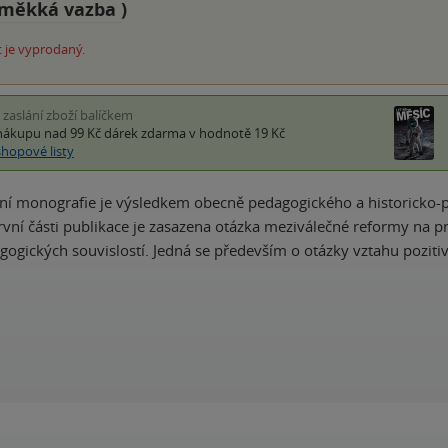
měkká vazba
)
 je vyprodaný.
i zaslání zboží balíčkem
nákupu nad 99 Kč
dárek zdarma
v hodnotě 19 Kč
shopové listy
vní monografie je výsledkem obecně pedagogického a historicko
rvní části publikace je zasazena otázka meziválečné reformy na p
ogických souvislostí. Jedná se především o otázky vztahu pozit