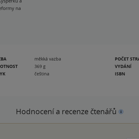
Kyšperku a
eformy na
ZBA
měkká vazba
POČET ST
OTNOST
369 g
VYDÁNÍ
ZYK
čeština
ISBN
Hodnocení a recenze čtenářů