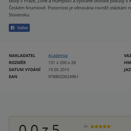
školy v Praze, Zlíně a Humpolci a vybrané školské pokusy v 
Českém Krumlově. Pozornost je věnována rovněž otázkám r
Slovensku.
Sdílet
NAKLADATEL
Academia
VA
ROZMĚR
131 x 200 x 28
HM
DATUM VYDÁNÍ
19.05.2015
JA
EAN
9788020024961
0.0
z
5
0×
5 hvězdiček