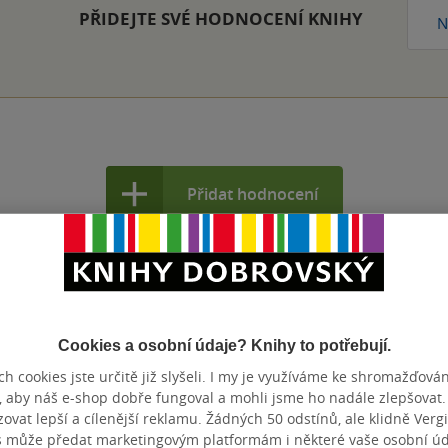
PŘIDEJTE SVÉ HODNOCENÍ KNIHY
N
Přidat hodnocení
Cookies a osobní údaje? Knihy to potřebují.
h cookies jste určitě již slyšeli. I my je využíváme ke shromažďován
, aby náš e-shop dobře fungoval a mohli jsme ho nadále zlepšovat
vat lepší a cílenější reklamu. Žádných 50 odstínů, ale klidně Vergil
s může předat marketingovým platformám i některé vaše osobní úda