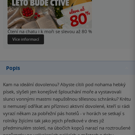
Čtení na chatu i k moři se slevou až 80 %
Více informací
Popis
Kam na ideální dovolenou? Abyste cítili pod nohama hebký
písek, slyšeli jen konejšivé šplouchání moře a vystavovali
slunci vonnými mastmi napuštěnou tělesnou schránku? Krétu
si nemusejí odříkat ani příznivci aktivní dovolené, kteří si rádi
vyrazí někam za pobřežní pás hotelů - v horách se setkají s
rolníky žijícími tak jako jejich předkové v dnes již
předminulém století, na úbočích kopců narazí na roztroušené