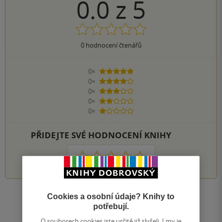
0.0
z
5
0
hodnocení čtenářů
0×
5 hvězdiček
0×
4 hvězdičky
0×
3 hvězdičky
0×
2 hvězdičky
0×
1 hvezdička
PŘIDEJTE SVÉ HODNOCENÍ KNIHY
1
2
3
4
5
Cookies a osobní údaje? Knihy to
Zobrazit všechna hodnocení
potřebují.
O souborech cookies jste určitě již slyšeli. I my je