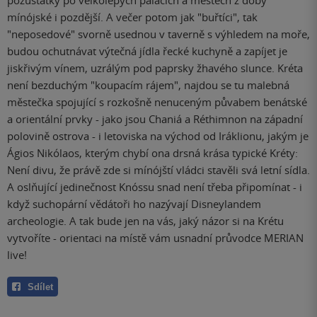
pozůstatky po velkolepých palácích a městech z doby
mínójské i pozdější. A večer potom jak "buřtíci", tak
"neposedové" svorně usednou v taverně s výhledem na moře,
budou ochutnávat výtečná jídla řecké kuchyně a zapíjet je
jiskřivým vínem, uzrálým pod paprsky žhavého slunce. Kréta
není bezduchým "koupacím rájem", najdou se tu malebná
městečka spojující s rozkošně nenuceným půvabem benátské
a orientální prvky - jako jsou Chaniá a Réthimnon na západní
polovině ostrova - i letoviska na východ od Iráklionu, jakým je
Ágios Nikólaos, kterým chybí ona drsná krása typické Kréty:
Není divu, že právě zde si mínójští vládci stavěli svá letní sídla.
A oslňující jedinečnost Knóssu snad není třeba připomínat - i
když suchopární vědátoři ho nazývají Disneylandem
archeologie. A tak bude jen na vás, jaký názor si na Krétu
vytvoříte - orientaci na místě vám usnadní průvodce MERIAN
live!
Sdílet