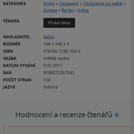
KATEGORIE
Knihy
»
Cestování
»
Cestujeme po světě
»
Evropa
»
Řecko
»
Kréta
TÉMATA
Přidat téma
NAKLADATEL
Vašut
ROZMĚR
108 x 190 x 9
ISBN
978-80-7236-754-2
VAZBA
měkká vazba
DATUM VYDÁNÍ
9.01.2017
EAN
9788072367542
POČET STRAN
128
JAZYK
čeština
Hodnocení a recenze čtenářů