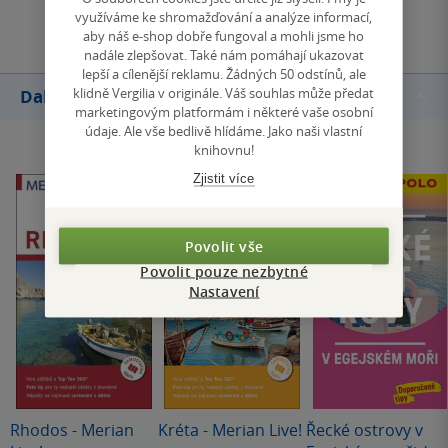
Přidat hodnocení
využíváme ke shromažďování a analýze informací,
aby náš e-shop dobře fungoval a mohli jsme ho
nadále zlepšovat. Také nám pomáhají ukazovat
lepší a cílenější reklamu. Žádných 50 odstínů, ale
klidně Vergilia v originále. Váš souhlas může předat
Další knihy autora
marketingovým platformám i některé vaše osobní
údaje. Ale vše bedlivě hlídáme. Jako naši vlastní
knihovnu!
Zjistit více
Povolit vše
Povolit pouze nezbytné
Nastavení
Rhodos - Merian
Kréta - Merian Live!
Řecké ostrovy v