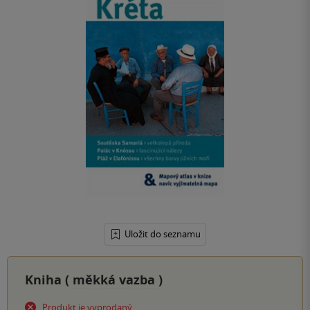
Uložit do seznamu
Kniha (
měkká vazba
)
Produkt je vyprodaný.