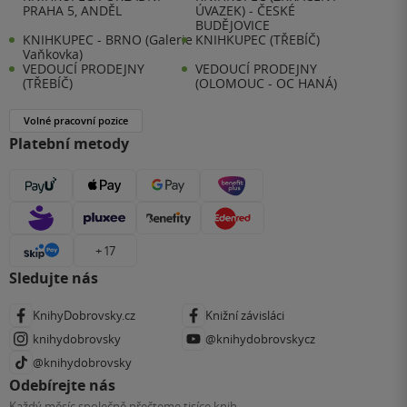
PRAHA 5, ANDĚL
ÚVAZEK) - ČESKÉ
BUDĚJOVICE
KNIHKUPEC - BRNO (Galerie
KNIHKUPEC (TŘEBÍČ)
Vaňkovka)
VEDOUCÍ PRODEJNY
VEDOUCÍ PRODEJNY
(TŘEBÍČ)
(OLOMOUC - OC HANÁ)
Volné pracovní pozice
Platební metody
+ 17
Sledujte nás
KnihyDobrovsky.cz
Knižní závisláci
knihydobrovsky
@knihydobrovskycz
@knihydobrovsky
Odebírejte nás
Každý měsíc společně přečteme tisíce knih