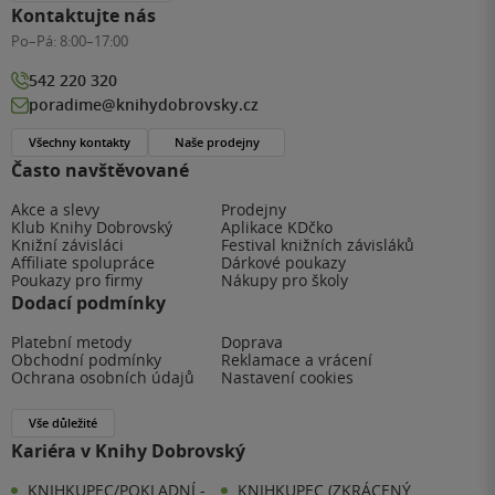
Kontaktujte nás
Po–Pá:
8:00–17:00
542 220 320
poradime@knihydobrovsky.cz
Všechny kontakty
Naše prodejny
Často navštěvované
Akce a slevy
Prodejny
Klub Knihy Dobrovský
Aplikace KDčko
Knižní závisláci
Festival knižních závisláků
Affiliate spolupráce
Dárkové poukazy
Poukazy pro firmy
Nákupy pro školy
Dodací podmínky
Platební metody
Doprava
Obchodní podmínky
Reklamace a vrácení
Ochrana osobních údajů
Nastavení cookies
Vše důležité
Kariéra v Knihy Dobrovský
KNIHKUPEC/POKLADNÍ -
KNIHKUPEC (ZKRÁCENÝ