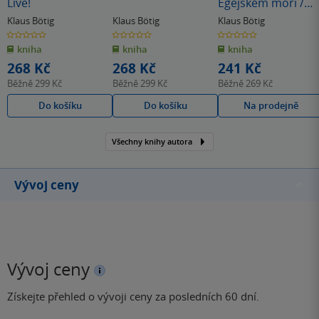
Live!
Egejském moři /
MP průvodce nová
Klaus Bötig
Klaus Bötig
Klaus Bötig
edice
0.0
0.0
0.0
z
z
z
kniha
kniha
kniha
5
5
5
hvězdiček
hvězdiček
hvězdiček
268 Kč
268 Kč
241 Kč
Běžně
299 Kč
Běžně
299 Kč
Běžně
269 Kč
Do košíku
Do košíku
Na prodejně
Všechny knihy autora
Vývoj ceny
Vývoj ceny
Získejte přehled o vývoji ceny za posledních 60 dní.