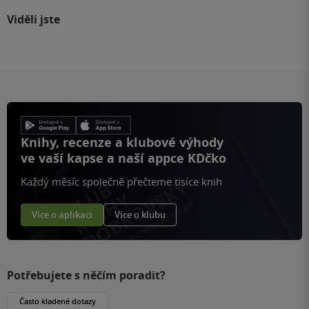
Viděli jste
Knihy, recenze a klubové výhody
ve vaší kapse a naší appce KDčko
Každý měsíc společně přečteme tisíce knih
Více o aplikaci
Více o klubu
Potřebujete s něčím poradit?
Často kladené dotazy