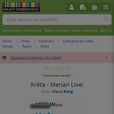
Vyhledávání
Bestsellery
Učebnice
Školní potřeby
Dark romance
Zachra
Nacházíte
Domů
Knihy
Cestování
Cestujeme po světě
»
»
»
»
se
Evropa
Řecko
Kréta
»
»
zde:
Zásilkovna zdarma celý týden!
Za
0.0
z
5
0 hodnocení čtenářů
hvězdiček
Kréta - Merian Live!
Autor
Klaus Bötig
Nedostupné