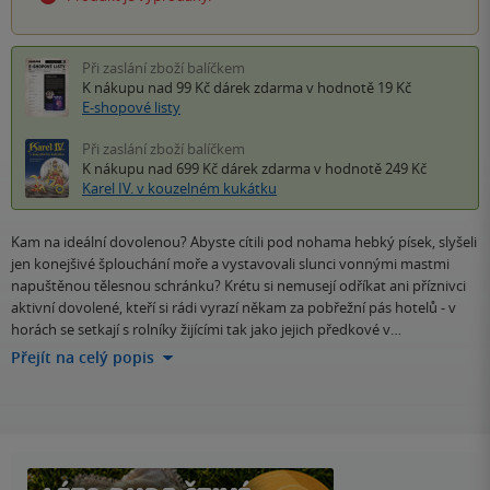
Při zaslání zboží balíčkem
K nákupu nad 99 Kč
dárek zdarma
v hodnotě 19 Kč
E-shopové listy
Při zaslání zboží balíčkem
K nákupu nad 699 Kč
dárek zdarma
v hodnotě 249 Kč
Karel IV. v kouzelném kukátku
Kam na ideální dovolenou? Abyste cítili pod nohama hebký písek, slyšeli
jen konejšivé šplouchání moře a vystavovali slunci vonnými mastmi
napuštěnou tělesnou schránku? Krétu si nemusejí odříkat ani příznivci
aktivní dovolené, kteří si rádi vyrazí někam za pobřežní pás hotelů - v
horách se setkají s rolníky žijícími tak jako jejich předkové v…
Přejít na celý popis