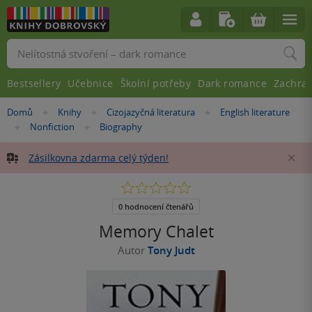
Vyhledávání
Bestsellery
Učebnice
Školní potřeby
Dark romance
Zachra
Nacházíte
Domů
Knihy
Cizojazyčná literatura
English literature
»
»
»
se
Nonfiction
Biography
»
»
zde:
Zásilkovna zdarma celý týden!
Za
0.0
z
5
0 hodnocení čtenářů
hvězdiček
Memory Chalet
Autor
Tony Judt