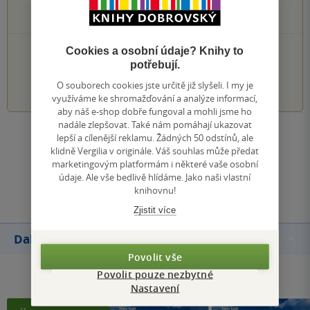
0×
2 hvězdičky
0×
1 hvezdička
PŘIDEJTE SVÉ HODNOCENÍ KNIHY
Cookies a osobní údaje? Knihy to
potřebují.
1
2
3
4
5
O souborech cookies jste určitě již slyšeli. I my je
využíváme ke shromažďování a analýze informací,
aby náš e-shop dobře fungoval a mohli jsme ho
nadále zlepšovat. Také nám pomáhají ukazovat
lepší a cílenější reklamu. Žádných 50 odstínů, ale
Zobrazit všechna hodnocení
klidně Vergilia v originále. Váš souhlas může předat
marketingovým platformám i některé vaše osobní
údaje. Ale vše bedlivě hlídáme. Jako naši vlastní
Přidat hodnocení
knihovnu!
Zjistit více
Další knihy autora
Povolit vše
Povolit pouze nezbytné
Nastavení