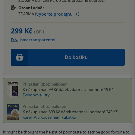
ZDARMA od 1299 Kč, do 20. 8. předáme dopravci
Osobní odběr
Vyberte prodejnu
ZDARMA (
)
299 Kč
s DPH
Jsme transparentní
Do košíku
Při zaslání zboží balíčkem
K nákupu nad 99 Kč
dárek zdarma
v hodnotě 19 Kč
E-shopové listy
Při zaslání zboží balíčkem
K nákupu nad 699 Kč
dárek zdarma
v hodnotě 249 Kč
Karel IV. v kouzelném kukátku
It might be thought the height of poor taste to ascribe good fortune to