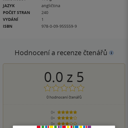
JAZYK
angličtina
POČET STRAN
240
VYDÁNÍ
1
ISBN
978-0-09-955559-9
Hodnocení a recenze čtenářů
0.0
z
5
0
hodnocení čtenářů
0×
5 hvězdiček
0×
4 hvězdičky
0×
3 hvězdičky