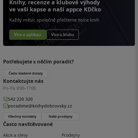
Knihy, recenze a klubové výhody
ve vaší kapse a naší appce KDčko
Každý měsíc společně přečteme tisíce knih
Více o aplikaci
Více o klubu
Potřebujete s něčím poradit?
Často kladené dotazy
Kontaktujte nás
Po–Pá:
8:00–17:00
542 220 320
poradime@knihydobrovsky.cz
Všechny kontakty
Naše prodejny
Často navštěvované
Akce a slevy
Prodejny