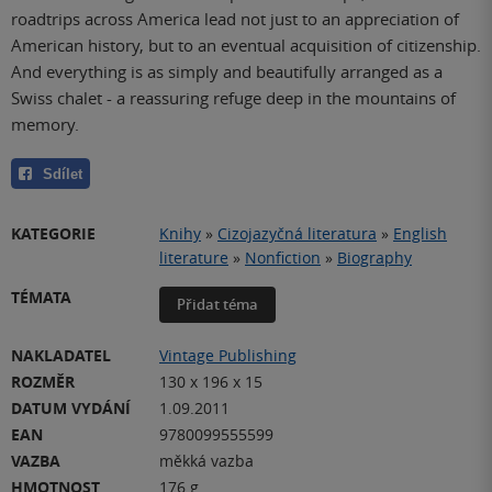
roadtrips across America lead not just to an appreciation of
American history, but to an eventual acquisition of citizenship.
And everything is as simply and beautifully arranged as a
Swiss chalet - a reassuring refuge deep in the mountains of
memory.
Sdílet
KATEGORIE
Knihy
»
Cizojazyčná literatura
»
English
literature
»
Nonfiction
»
Biography
TÉMATA
Přidat téma
NAKLADATEL
Vintage Publishing
ROZMĚR
130 x 196 x 15
DATUM VYDÁNÍ
1.09.2011
EAN
9780099555599
VAZBA
měkká vazba
HMOTNOST
176 g