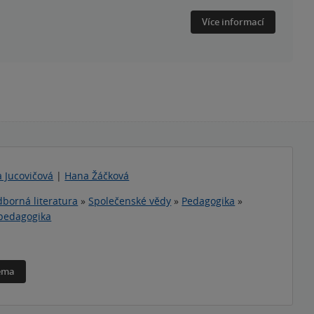
Více informací
 Jucovičová
|
Hana Žáčková
borná literatura
»
Společenské vědy
»
Pedagogika
»
 pedagogika
téma