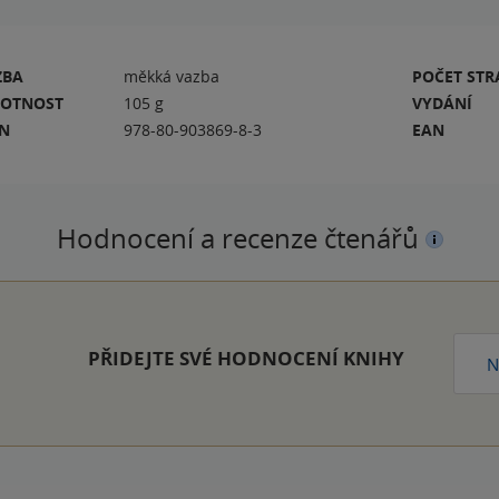
ZBA
měkká vazba
POČET ST
OTNOST
105 g
VYDÁNÍ
BN
978-80-903869-8-3
EAN
Hodnocení a recenze čtenářů
PŘIDEJTE SVÉ HODNOCENÍ KNIHY
N