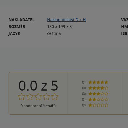
NAKLADATEL
Nakladatelství D + H
VA
ROZMĚR
130 x 199 x 8
HM
JAZYK
čeština
IS
0.0
z
5
0×
5 hvězdiček
0×
4 hvězdičky
0×
3 hvězdičky
0×
2 hvězdičky
0×
0
hodnocení čtenářů
1 hvezdička