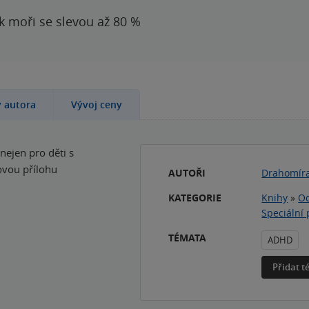
 k moři se slevou až 80 %
y autora
Vývoj ceny
nejen pro děti s
ovou přílohu
AUTOŘI
Drahomíra
KATEGORIE
Knihy
»
Od
Speciální
TÉMATA
ADHD
Přidat 