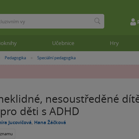
ioknihy
Učebnice
Hry
Pedagogika
Speciální pedagogika
»
»
neklidné, nesoustředěné dítě
 pro děti s ADHD
ra Jucovičová
,
Hana Žáčková
seznamu