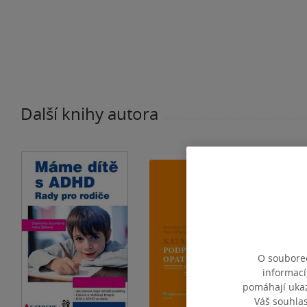
Další knihy autora
O souborec
informací
pomáhají ukazo
Váš souhla