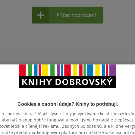
Přidat hodnocení
Cookies a osobní údaje? Knihy to potřebují.
h cookies jste určitě již slyšeli. I my je využíváme ke shromažďován
, aby náš e-shop dobře fungoval a mohli jsme ho nadále zlepšovat
vat lepší a cílenější reklamu. Žádných 50 odstínů, ale klidně Vergil
s může předat marketingovým platformám i některé vaše osobní úda