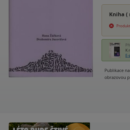
Kniha (
Produkt
Př
K 
E-
Publikace na
obrazovou př