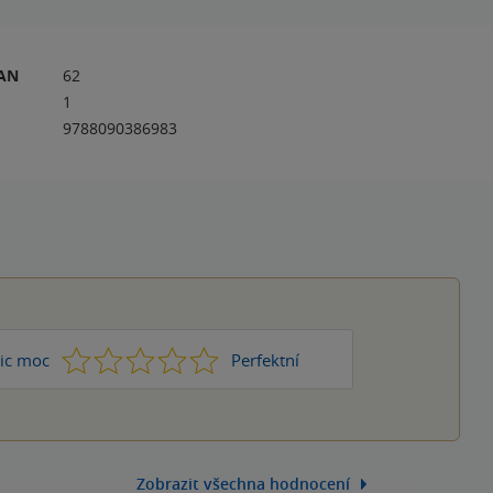
RAN
62
1
9788090386983
1
2
3
4
5
ic moc
Perfektní
Zobrazit všechna hodnocení