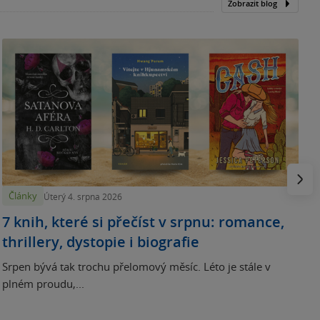
Zobrazit blog
N
p
Násled
Články
Úterý 4. srpna 2026
7 knih, které si přečíst v srpnu: romance,
thrillery, dystopie i biografie
Srpen bývá tak trochu přelomový měsíc. Léto je stále v
plném proudu,...