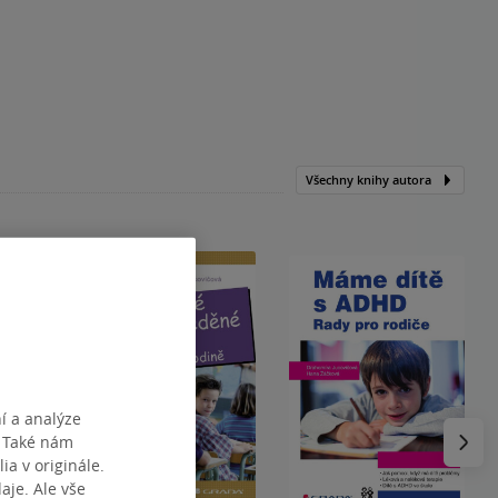
Všechny knihy autora
í a analýze
Následu
. Také nám
ia v originále.
je. Ale vše