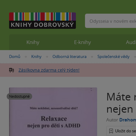
Vyhledávání
Knihy
E-knihy
Aud
Nacházíte
Domů
Knihy
Odborná literatura
Společenské vědy
»
»
»
se
zde:
Zásilkovna zdarma celý týden!
Máte 
Nedostupné
nejen
Autor
Drahomí
Uložit do 