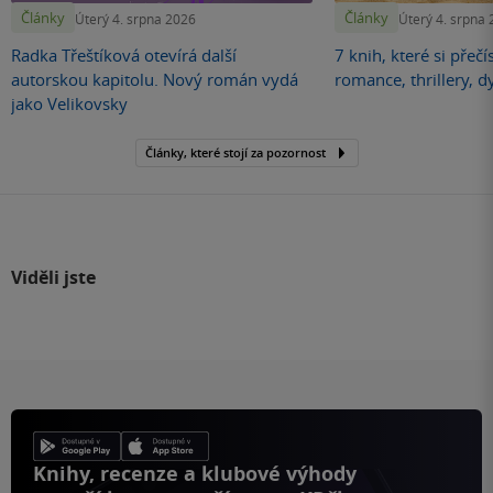
Články
Články
Úterý 4. srpna 2026
Úterý 4. srpna
Radka Třeštíková otevírá další
7 knih, které si přečí
autorskou kapitolu. Nový román vydá
romance, thrillery, d
jako Velikovsky
Články, které stojí za pozornost
Viděli jste
Knihy, recenze a klubové výhody