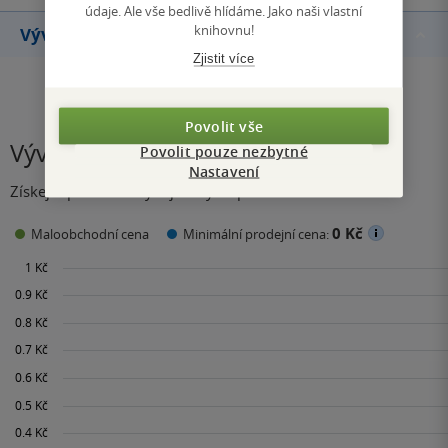
údaje. Ale vše bedlivě hlídáme. Jako naši vlastní
knihovnu!
Vývoj ceny
Zjistit více
Povolit vše
Vývoj ceny
Povolit pouze nezbytné
Nastavení
Získejte přehled o vývoji ceny za posledních 60 dní.
0 Kč
Maloobchodní cena
Minimální prodejní cena: