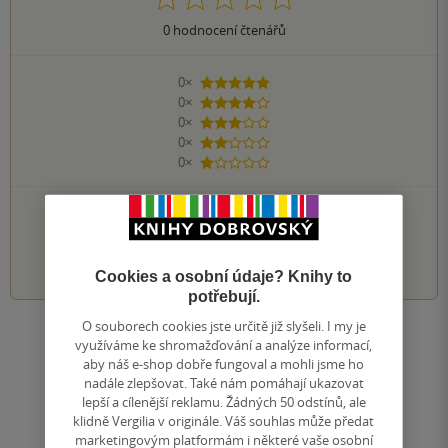
0
hodnocení čtenářů
0×
5 hvězdiček
0×
4 hvězdičky
0×
3 hvězdičky
0×
2 hvězdičky
0×
1 hvezdička
PŘIDEJTE SVÉ HODNOCENÍ KNIHY
1
2
3
4
5
Cookies a osobní údaje? Knihy to
potřebují.
O souborech cookies jste určitě již slyšeli. I my je
Zobrazit všechna hodnocení
využíváme ke shromažďování a analýze informací,
aby náš e-shop dobře fungoval a mohli jsme ho
nadále zlepšovat. Také nám pomáhají ukazovat
Přidat hodnocení
lepší a cílenější reklamu. Žádných 50 odstínů, ale
klidně Vergilia v originále. Váš souhlas může předat
marketingovým platformám i některé vaše osobní