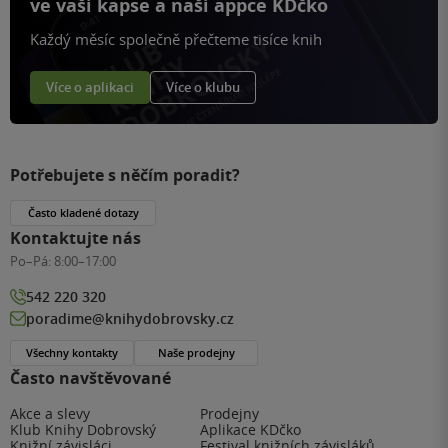
ve vaší kapse a naší appce KDčko
Každý měsíc společně přečteme tisíce knih
Více o aplikaci
Více o klubu
Potřebujete s něčím poradit?
Často kladené dotazy
Kontaktujte nás
Po–Pá:
8:00–17:00
542 220 320
poradime@knihydobrovsky.cz
Všechny kontakty
Naše prodejny
Často navštěvované
Akce a slevy
Prodejny
Klub Knihy Dobrovský
Aplikace KDčko
Knižní závisláci
Festival knižních závisláků