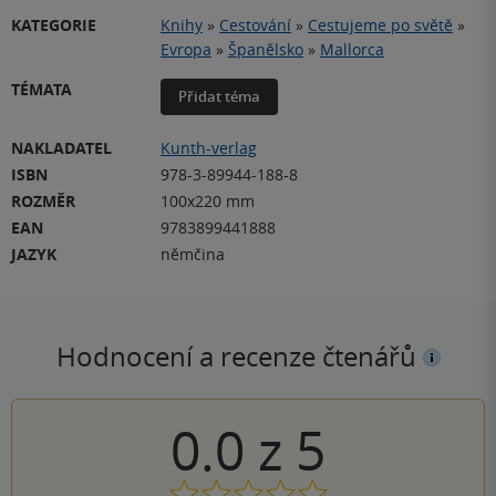
KATEGORIE
Knihy
»
Cestování
»
Cestujeme po světě
»
Evropa
»
Španělsko
»
Mallorca
TÉMATA
Přidat téma
NAKLADATEL
Kunth-verlag
ISBN
978-3-89944-188-8
ROZMĚR
100x220 mm
EAN
9783899441888
JAZYK
němčina
Hodnocení a recenze čtenářů
0.0
z
5