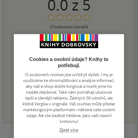
0.0
z
5
0
hodnocení čtenářů
0×
5 hvězdiček
0×
4 hvězdičky
0×
3 hvězdičky
Cookies a osobní údaje? Knihy to
0×
2 hvězdičky
potřebují.
0×
1 hvezdička
O souborech cookies jste určitě již slyšeli. I my je
využíváme ke shromažďování a analýze informací,
PŘIDEJTE SVÉ HODNOCENÍ KNIHY
aby náš e-shop dobře fungoval a mohli jsme ho
nadále zlepšovat. Také nám pomáhají ukazovat
Hodnocení našich knihkupců: 0.0 z 5
lepší a cílenější reklamu. Žádných 50 odstínů, ale
klidně Vergilia v originále. Váš souhlas může předat
1
2
3
4
5
marketingovým platformám i některé vaše osobní
údaje. Ale vše bedlivě hlídáme. Jako naši vlastní
knihovnu!
Zjistit více
Zobrazit všechna hodnocení