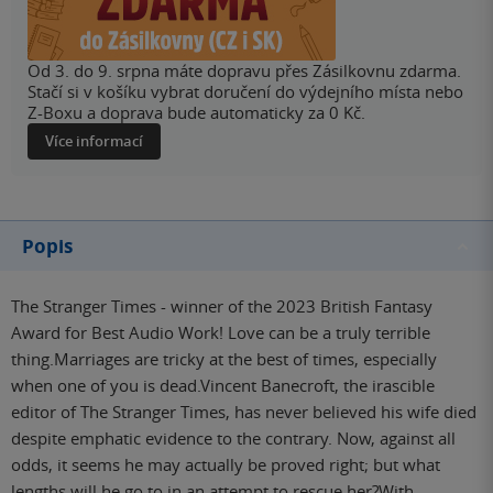
Od 3. do 9. srpna máte dopravu přes Zásilkovnu zdarma.
Stačí si v košíku vybrat doručení do výdejního místa nebo
Z-Boxu a doprava bude automaticky za 0 Kč.
Více informací
Popis
The Stranger Times - winner of the 2023 British Fantasy
Award for Best Audio Work! Love can be a truly terrible
thing.Marriages are tricky at the best of times, especially
when one of you is dead.Vincent Banecroft, the irascible
editor of The Stranger Times, has never believed his wife died
despite emphatic evidence to the contrary. Now, against all
odds, it seems he may actually be proved right; but what
lengths will he go to in an attempt to rescue her?With