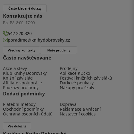
Často kladené dotazy
Kontaktujte nás
Po–Pá:
8:00–17:00
542 220 320
poradime@knihydobrovsky.cz
Všechny kontakty
Naše prodejny
Často navštěvované
Akce a slevy
Prodejny
Klub Knihy Dobrovský
Aplikace KDčko
Knižní závisláci
Festival knižních závisláků
Affiliate spolupráce
Dárkové poukazy
Poukazy pro firmy
Nákupy pro školy
Dodací podmínky
Platební metody
Doprava
Obchodní podmínky
Reklamace a vrácení
Ochrana osobních údajů
Nastavení cookies
Vše důležité
Kariéra v Knihy Dobrovský