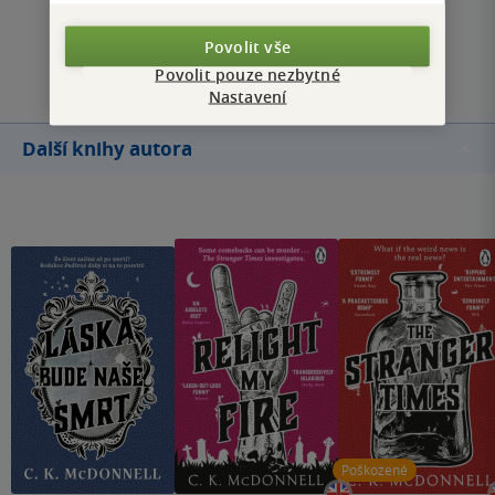
Povolit vše
Přidat hodnocení
Povolit pouze nezbytné
Nastavení
Další knihy autora
Poškozené