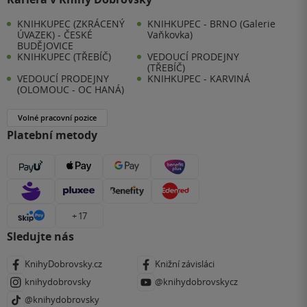
KNIHKUPEC (ZKRÁCENÝ
KNIHKUPEC - BRNO (Galerie
ÚVAZEK) - ČESKÉ
Vaňkovka)
BUDĚJOVICE
KNIHKUPEC (TŘEBÍČ)
VEDOUCÍ PRODEJNY
(TŘEBÍČ)
VEDOUCÍ PRODEJNY
KNIHKUPEC - KARVINÁ
(OLOMOUC - OC HANÁ)
Volné pracovní pozice
Platební metody
+ 17
Sledujte nás
KnihyDobrovsky.cz
Knižní závisláci
knihydobrovsky
@knihydobrovskycz
@knihydobrovsky