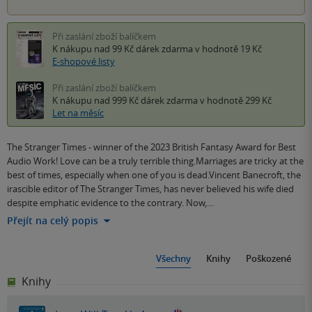
Při zaslání zboží balíčkem
K nákupu nad 99 Kč
dárek zdarma
v hodnotě 19 Kč
E-shopové listy
Při zaslání zboží balíčkem
K nákupu nad 999 Kč
dárek zdarma
v hodnotě 299 Kč
Let na měsíc
The Stranger Times - winner of the 2023 British Fantasy Award for Best
Audio Work! Love can be a truly terrible thing.Marriages are tricky at the
best of times, especially when one of you is dead.Vincent Banecroft, the
irascible editor of The Stranger Times, has never believed his wife died
despite emphatic evidence to the contrary. Now,…
Přejít na celý popis
Všechny
Knihy
Poškozené
Knihy