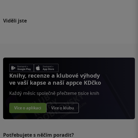
Viděli jste
Knihy, recenze a klubové výhody
ve vaší kapse a naší appce KDčko
Každý měsíc společně přečteme tisíce knih
Více o aplikaci
Více o klubu
Potřebujete s něčím poradit?