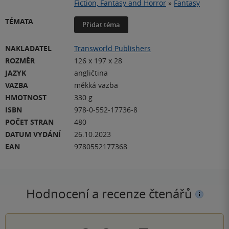
Fiction, Fantasy and Horror
»
Fantasy
TÉMATA
Přidat téma
NAKLADATEL
Transworld Publishers
ROZMĚR
126 x 197 x 28
JAZYK
angličtina
VAZBA
měkká vazba
HMOTNOST
330 g
ISBN
978-0-552-17736-8
POČET STRAN
480
DATUM VYDÁNÍ
26.10.2023
EAN
9780552177368
Hodnocení a recenze čtenářů