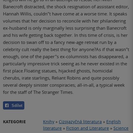
Banecroft distracted, the shock resignation of assistant editor,
Hannah Willis, couldn''t have come at a worse time. It speaks
volumes that her decision to reconcile with her philandering
ex-husband is only marginally less surprising than Banecroft
and his wife getting back together. In this time of crisis, is her
decision to swan off to a fancy new-age retreat run by a
celebrity cult really the best thing for anyone?As if that wasn''t
enough, one of the paper''s ex-columnists has disappeared, a
particularly impressive trick seeing as he never existed in the
first place.Floating statues, hijacked ghosts, homicidal
cherubs, irate starlings, Reliant Robins and quite possibly
several deeply sinister conspiracies; all-in-all, a typical week
for the staff of The Stranger Times.
Sdílet
KATEGORIE
Knihy
»
Cizojazyčná literatura
»
English
literature
»
Fiction and Literature
»
Science