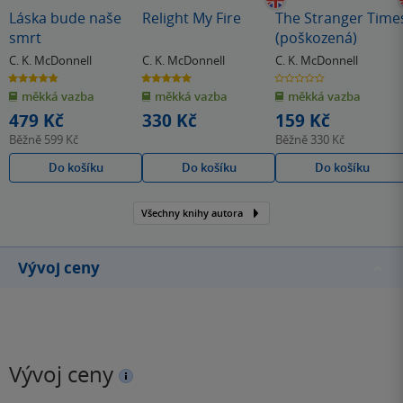
Láska bude naše
Relight My Fire
The Stranger Time
smrt
(poškozená)
C. K. McDonnell
C. K. McDonnell
C. K. McDonnell
4.8
5.0
0.0
z
z
z
měkká vazba
měkká vazba
měkká vazba
5
5
5
hvězdiček
hvězdiček
hvězdiček
479 Kč
330 Kč
159 Kč
Běžně
599 Kč
Běžně
330 Kč
Do košíku
Do košíku
Do košíku
Všechny knihy autora
Vývoj ceny
Vývoj ceny