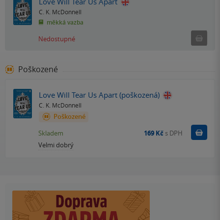
Love Will Tear Us Apart
C. K. McDonnell
měkká vazba
Ned
Nedostupné
Poškozené
Love Will Tear Us Apart (poškozená)
C. K. McDonnell
Poškozené
Do k
Skladem
169 Kč
s DPH
Velmi dobrý