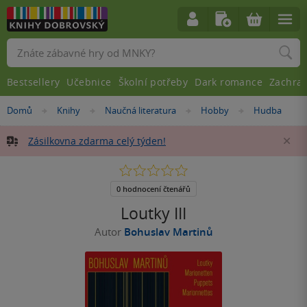
Vyhledávání
Bestsellery
Učebnice
Školní potřeby
Dark romance
Zachra
Nacházíte
Domů
Knihy
Naučná literatura
Hobby
Hudba
»
»
»
»
se
zde:
Zásilkovna zdarma celý týden!
Za
0.0
z
5
0 hodnocení čtenářů
hvězdiček
Loutky III
Autor
Bohuslav Martinů