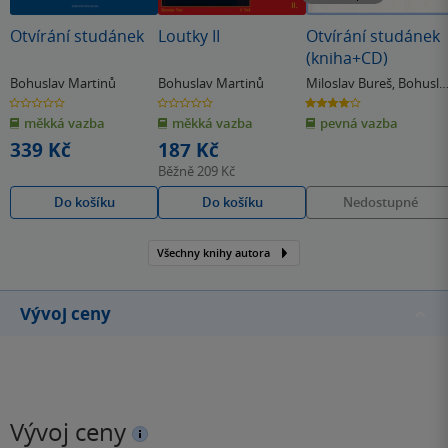
Otvírání studánek
Loutky II
Otvírání studánek
(kniha+CD)
Bohuslav Martinů
Bohuslav Martinů
Miloslav Bureš
,
Bohusla
Martinů
0.0
0.0
4.0
z
z
z
měkká vazba
měkká vazba
pevná vazba
5
5
5
hvězdiček
hvězdiček
hvězdiček
339 Kč
187 Kč
Běžně
209 Kč
Do košíku
Do košíku
Nedostupné
Všechny knihy autora
Vývoj ceny
Vývoj ceny