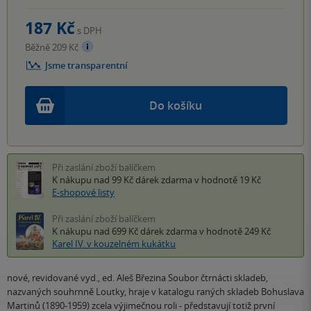
187 Kč
s DPH
Běžně 209 Kč
Jsme transparentní
Do košíku
Při zaslání zboží balíčkem
K nákupu nad 99 Kč
dárek zdarma
v hodnotě 19 Kč
E-shopové listy
Při zaslání zboží balíčkem
K nákupu nad 699 Kč
dárek zdarma
v hodnotě 249 Kč
Karel IV. v kouzelném kukátku
nové, revidované vyd., ed. Aleš Březina Soubor čtrnácti skladeb,
nazvaných souhrnně Loutky, hraje v katalogu raných skladeb Bohuslava
Martinů (1890-1959) zcela výjimečnou roli - představují totiž první