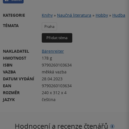
KATEGORIE
Knihy
»
Naučná literatura
»
Hobby
»
Hudba
TÉMATA
Praha
Přidat téma
NAKLADATEL
Bärenreiter
HMOTNOST
178 g
ISBN
9790260103634
VAZBA
měkká vazba
DATUM VYDÁNÍ
28.04.2023
EAN
9790260103634
ROZMĚR
240 x 312 x 4
JAZYK
čeština
Hodnocení a recenze čtenářů