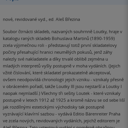
nové, revidované vyd., ed. Aleš Březina
Soubor čtrnácti skladeb, nazvaných souhrnně Loutky, hraje v
katalogu raných skladeb Bohuslava Martinů (1890-1959)
zcela výjimečnou roli - představují totiž první skladatelovy
počiny přesahující hranici neumělých pokusů, jenž záhy
nalezly své nakladatele a díky trvalé oblibě zejména u
mladých interpretů vyšly postupně v moha vydáních. (Jejich
vžité číslování, které skladatel prokazatelně akceptoval,
ovšem neodpovídá chronologii jejich vzniku - vznikaly přesně
v obráceném pořadí, takže Loutky III jsou nejstarší a Loutky I
naopak nejmladší.) Všechny tři sešity Loutek - které vznikaly
postupně v letech 1912 až 1925 a kromě názvu se od sebe liší
jak rozdílnými estetickými východisky tak postupně
vyzrávající klavírní sazbou - vydává Editio Bärenreiter Praha
ve zcela nových, revidovaných vydáních, jejichž editorem je
Aleš Březina. Tato urtextová vydání s poměrně obsažnou