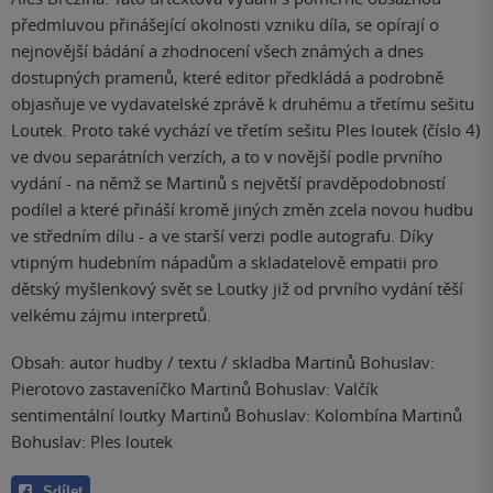
předmluvou přinášející okolnosti vzniku díla, se opírají o
nejnovější bádání a zhodnocení všech známých a dnes
dostupných pramenů, které editor předkládá a podrobně
objasňuje ve vydavatelské zprávě k druhému a třetímu sešitu
Loutek. Proto také vychází ve třetím sešitu Ples loutek (číslo 4)
ve dvou separátních verzích, a to v novější podle prvního
vydání - na němž se Martinů s největší pravděpodobností
podílel a které přináší kromě jiných změn zcela novou hudbu
ve středním dílu - a ve starší verzi podle autografu. Díky
vtipným hudebním nápadům a skladatelově empatii pro
dětský myšlenkový svět se Loutky již od prvního vydání těší
velkému zájmu interpretů.
Obsah: autor hudby / textu / skladba Martinů Bohuslav:
Pierotovo zastaveníčko Martinů Bohuslav: Valčík
sentimentální loutky Martinů Bohuslav: Kolombína Martinů
Bohuslav: Ples loutek
Sdílet