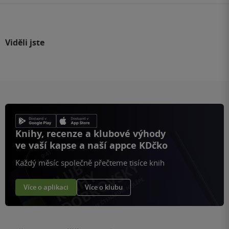
Viděli jste
Knihy, recenze a klubové výhody
ve vaší kapse a naší appce KDčko
Každý měsíc společně přečteme tisíce knih
Více o aplikaci
Více o klubu