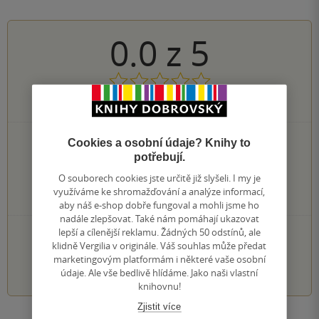
0.0
z
5
0
hodnocení čtenářů
0×
Cookies a osobní údaje? Knihy to
5 hvězdiček
0×
potřebují.
4 hvězdičky
0×
3 hvězdičky
O souborech cookies jste určitě již slyšeli. I my je
0×
2 hvězdičky
využíváme ke shromažďování a analýze informací,
0×
1 hvezdička
aby náš e-shop dobře fungoval a mohli jsme ho
nadále zlepšovat. Také nám pomáhají ukazovat
PŘIDEJTE SVÉ HODNOCENÍ KNIHY
lepší a cílenější reklamu. Žádných 50 odstínů, ale
klidně Vergilia v originále. Váš souhlas může předat
marketingovým platformám i některé vaše osobní
1
2
3
4
5
údaje. Ale vše bedlivě hlídáme. Jako naši vlastní
knihovnu!
Zjistit více