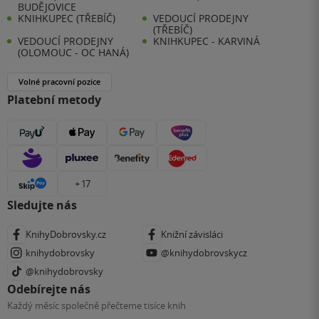
BUDĚJOVICE
KNIHKUPEC (TŘEBÍČ)
VEDOUCÍ PRODEJNY
(TŘEBÍČ)
VEDOUCÍ PRODEJNY
KNIHKUPEC - KARVINÁ
(OLOMOUC - OC HANÁ)
Volné pracovní pozice
Platební metody
+ 17
Sledujte nás
KnihyDobrovsky.cz
Knižní závisláci
knihydobrovsky
@knihydobrovskycz
@knihydobrovsky
Odebírejte nás
Každý měsíc společně přečteme tisíce knih