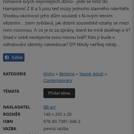
nohavice svých nejmilejších džínů - jede se totiž do
Hamptons! Z B a S jsou teď múzy jednoho slavného návrháře.
Shodou okolností jeho dům sousedí s N-ovým letním
vězením… Jsem zvědavá, jak dobré sousedské vztahy se mezi
nimi rozvinou. A co je to za zprávy, které ke mně doléhají o V?
Snad v sobě neobjevila svou novou tvář? Kdo ji bude v
odhalování identity následovat? D?! Nikdy neříkej nikdy…
Sdílet
KATEGORIE
Knihy
»
Beletrie
»
Young Adult
»
Contemporary
TÉMATA
Přidat téma
NAKLADATEL
BB art
ROZMĚR
140 x 205 x 20
ISBN
978-80-7381-348-2
VAZBA
pevná vazba