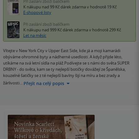
Při zaslání zboží balíčkem
K nákupu nad 99 Kč
dárek zdarma
v hodnotě 19 Kč
E-shopové listy
Při zaslání zboží balíčkem
K nákupu nad 999 Kč
dárek zdarma
v hodnotě 299 Kč
Let na měsíc
Vítejte v New York City v Upper East Side, kde já a moji kamarádi
obýváme ohromné byty a nádherné usedlosti. A když přijde léto,
utíkáme na svá letní sídla na pláž.Podívejte se s námi do světa SUPER
DRBNY - do světa, kam se ty nejlepší botičky dovážejí ze Španělska,
kouzelné šatičky se z té nejlepší bavlny šijí na míru a bez zrady a
žárlivosti…
Přejít na celý popis