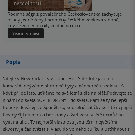
Rodinná sága z poválečného Československa zachycuje
osudy jedné ženy i proměny českého venkova v době,
kdy se životy měnily ze dne na den.
Více informací
Popis
Vítejte v New York City v Upper East Side, kde já a moji
kamarádi obýváme ohromné byty a nádherné usedlosti. A
když přijde léto, utíkáme na svá letní sídla na pláž.Podívejte se
s námi do světa SUPER DRBNY - do světa, kam se ty nejlepší
botičky dovážejí ze Španělska, kouzelné šatičky se z té nejlepší
bavlny šijí na míru a bez zrady a žárlivosti v létě nemůžete
vyjít na ulici. Ty nejhorší vlastnosti jsou těmi největšími
skvosty.Je čas svázat si vlasy do volného culíku a ustřihnout si