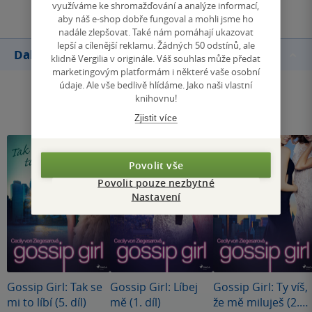
využíváme ke shromažďování a analýze informací,
aby náš e-shop dobře fungoval a mohli jsme ho
nadále zlepšovat. Také nám pomáhají ukazovat
lepší a cílenější reklamu. Žádných 50 odstínů, ale
Další knihy autora
klidně Vergilia v originále. Váš souhlas může předat
marketingovým platformám i některé vaše osobní
údaje. Ale vše bedlivě hlídáme. Jako naši vlastní
knihovnu!
Zjistit více
Povolit vše
Povolit pouze nezbytné
Nastavení
Gossip Girl: Tak se
Gossip Girl: Líbej
Gossip Girl: Ty víš,
mi to líbí (5. díl)
mě (1. díl)
že mě miluješ (2.