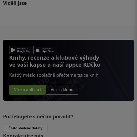
Viděli jste
Knihy, recenze a klubové výhody
ve vaší kapse a naší appce KDčko
Každý měsíc společně přečteme tisíce knih
Více o aplikaci
Více o klubu
Potřebujete s něčím poradit?
Často kladené dotazy
Kontaktujte nás