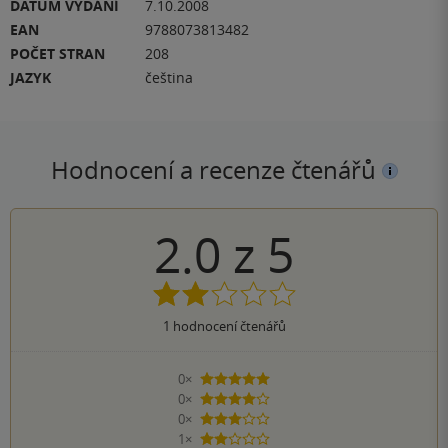
DATUM VYDÁNÍ
7.10.2008
EAN
9788073813482
POČET STRAN
208
JAZYK
čeština
Hodnocení a recenze čtenářů
2.0
z
5
1
hodnocení čtenářů
0×
5 hvězdiček
0×
4 hvězdičky
0×
3 hvězdičky
1×
2 hvězdičky