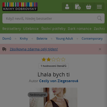
Vyhledávání
Bestsellery
Učebnice
Školní potřeby
Dark romance
Zachra
Nacházíte
Domů
Knihy
Beletrie
Young Adult
Contemporary
»
»
»
»
se
zde:
Zásilkovna zdarma celý týden!
Za
2.0
z
5
1 hodnocení čtenářů
hvězdiček
Lhala bych ti
Autor
Cecily von Ziegesarová
Nedostupné