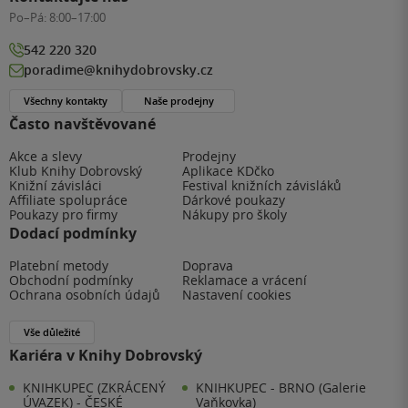
Po–Pá:
8:00–17:00
542 220 320
poradime@knihydobrovsky.cz
Všechny kontakty
Naše prodejny
Často navštěvované
Akce a slevy
Prodejny
Klub Knihy Dobrovský
Aplikace KDčko
Knižní závisláci
Festival knižních závisláků
Affiliate spolupráce
Dárkové poukazy
Poukazy pro firmy
Nákupy pro školy
Dodací podmínky
Platební metody
Doprava
Obchodní podmínky
Reklamace a vrácení
Ochrana osobních údajů
Nastavení cookies
Vše důležité
Kariéra v Knihy Dobrovský
KNIHKUPEC (ZKRÁCENÝ
KNIHKUPEC - BRNO (Galerie
ÚVAZEK) - ČESKÉ
Vaňkovka)