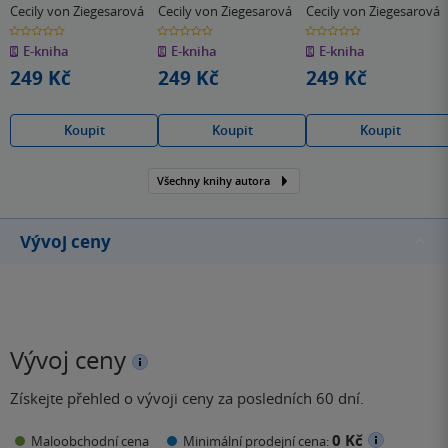
díl)
Cecily von Ziegesarová
Cecily von Ziegesarová
Cecily von Ziegesarová
0.0
0.0
0.0
z
z
z
E-kniha
E-kniha
E-kniha
5
5
5
hvězdiček
hvězdiček
hvězdiček
249 Kč
249 Kč
249 Kč
Koupit
Koupit
Koupit
Všechny knihy autora
Vývoj ceny
Vývoj ceny
Získejte přehled o vývoji ceny za posledních 60 dní.
0 Kč
Maloobchodní cena
Minimální prodejní cena: