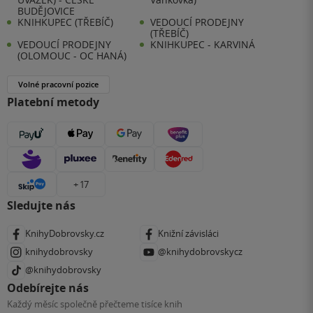
BUDĚJOVICE
KNIHKUPEC (TŘEBÍČ)
VEDOUCÍ PRODEJNY
(TŘEBÍČ)
VEDOUCÍ PRODEJNY
KNIHKUPEC - KARVINÁ
(OLOMOUC - OC HANÁ)
Volné pracovní pozice
Platební metody
+ 17
Sledujte nás
KnihyDobrovsky.cz
Knižní závisláci
knihydobrovsky
@knihydobrovskycz
@knihydobrovsky
Odebírejte nás
Každý měsíc společně přečteme tisíce knih