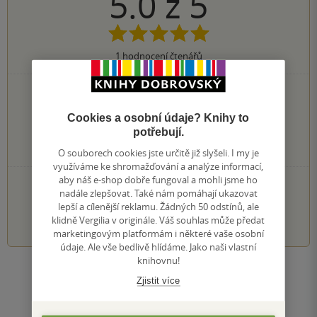
5.0
z
5
1
hodnocení čtenářů
1×
5 hvězdiček
0×
4 hvězdičky
Cookies a osobní údaje? Knihy to
0×
3 hvězdičky
potřebují.
0×
2 hvězdičky
0×
1 hvezdička
O souborech cookies jste určitě již slyšeli. I my je
využíváme ke shromažďování a analýze informací,
aby náš e-shop dobře fungoval a mohli jsme ho
PŘIDEJTE SVÉ HODNOCENÍ KNIHY
nadále zlepšovat. Také nám pomáhají ukazovat
lepší a cílenější reklamu. Žádných 50 odstínů, ale
1
2
3
4
5
klidně Vergilia v originále. Váš souhlas může předat
marketingovým platformám i některé vaše osobní
údaje. Ale vše bedlivě hlídáme. Jako naši vlastní
knihovnu!
Zobrazit všechna hodnocení
Zjistit více
Přidat hodnocení