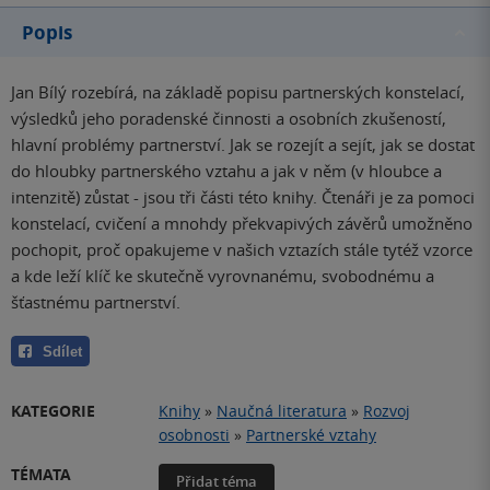
Popis
Jan Bílý rozebírá, na základě popisu partnerských konstelací,
výsledků jeho poradenské činnosti a osobních zkušeností,
hlavní problémy partnerství. Jak se rozejít a sejít, jak se dostat
do hloubky partnerského vztahu a jak v něm (v hloubce a
intenzitě) zůstat - jsou tři části této knihy. Čtenáři je za pomoci
konstelací, cvičení a mnohdy překvapivých závěrů umožněno
pochopit, proč opakujeme v našich vztazích stále tytéž vzorce
a kde leží klíč ke skutečně vyrovnanému, svobodnému a
šťastnému partnerství.
Sdílet
KATEGORIE
Knihy
»
Naučná literatura
»
Rozvoj
osobnosti
»
Partnerské vztahy
TÉMATA
Přidat téma