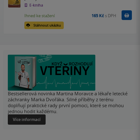
E-kniha
Koupit
Ihned ke stažení
165 Kč
s DPH
Stáhnout ukázku
Bestsellerová novinka Martina Moravce a lékaře letecké
záchranky Marka Dvořáka. Silné příběhy z terénu
doplňují praktické rady první pomoci, které se mohou
jednou hodit každému.
Více informací