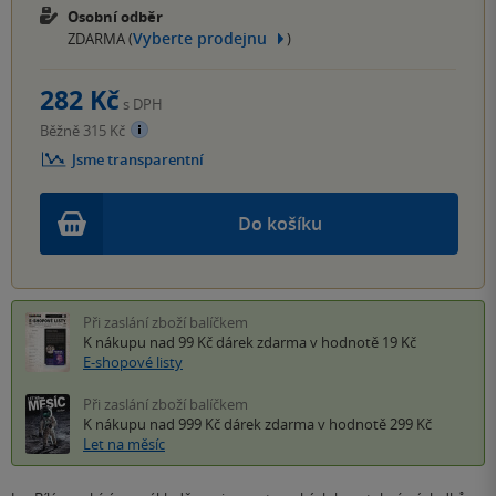
Osobní odběr
Vyberte prodejnu
ZDARMA (
)
282 Kč
s DPH
Běžně 315 Kč
Jsme transparentní
Do košíku
Při zaslání zboží balíčkem
K nákupu nad 99 Kč
dárek zdarma
v hodnotě 19 Kč
E-shopové listy
Při zaslání zboží balíčkem
K nákupu nad 999 Kč
dárek zdarma
v hodnotě 299 Kč
Let na měsíc