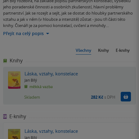
Jan Bílý rozebírá, na základě popisu partnerských konstelací, výsledků
jeho poradenské činnosti a osobních zkušeností, hlavní problémy
partnerství. Jak se rozejít a sejít, jak se dostat do hloubky partnerského
vztahu a jak v něm (v hloubce a intenzitě) zůstat - jsou tři části této
knihy. Čtenáři je za pomoci konstelací, cvičení a mnohdy…
Přejít na celý popis
Všechny
Knihy
E-knihy
Knihy
Láska, vztahy, konstelace
Jan Bílý
měkká vazba
Do k
Skladem
282 Kč
s DPH
E-knihy
Láska, vztahy, konstelace
Jan Bílý