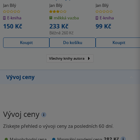
Jan Bílý
Jan Bílý
Jan Bílý
0.0
3.0
0.0
z
z
z
E-kniha
měkká vazba
E-kniha
5
5
5
hvězdiček
hvězdiček
hvězdiček
150 Kč
233 Kč
99 Kč
Běžně
260 Kč
Koupit
Do košíku
Koupit
Všechny knihy autora
Vývoj ceny
Vývoj ceny
Získejte přehled o vývoji ceny za posledních 60 dní.
282 Kč
Maloobchodní cena
Minimální prodejní cena: