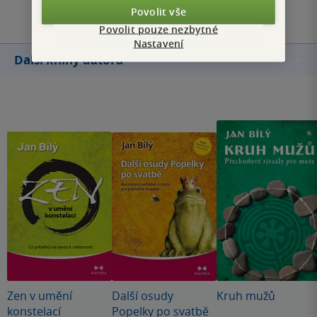
Povolit vše
Povolit pouze nezbytné
Nastavení
Další knihy autora
Zen v umění
Další osudy
Kruh mužů
konstelací
Popelky po svatbě