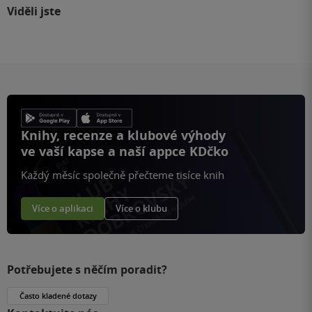
Viděli jste
Knihy, recenze a klubové výhody
ve vaší kapse a naší appce KDčko
Každý měsíc společně přečteme tisíce knih
Více o aplikaci
Více o klubu
Potřebujete s něčím poradit?
Často kladené dotazy