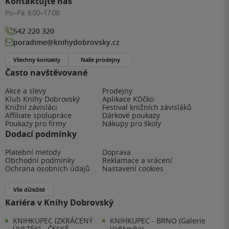
Kontaktujte nás
Po–Pá:
8:00–17:00
542 220 320
poradime@knihydobrovsky.cz
Všechny kontakty
Naše prodejny
Často navštěvované
Akce a slevy
Prodejny
Klub Knihy Dobrovský
Aplikace KDčko
Knižní závisláci
Festival knižních závisláků
Affiliate spolupráce
Dárkové poukazy
Poukazy pro firmy
Nákupy pro školy
Dodací podmínky
Platební metody
Doprava
Obchodní podmínky
Reklamace a vrácení
Ochrana osobních údajů
Nastavení cookies
Vše důležité
Kariéra v Knihy Dobrovský
KNIHKUPEC (ZKRÁCENÝ
KNIHKUPEC - BRNO (Galerie
ÚVAZEK) - ČESKÉ
Vaňkovka)