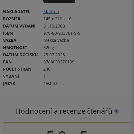
NAKLADATEL
Maitrea
ROZMĚR
145 x 210 x 16
DATUM VYDÁNÍ
31.10.2008
ISBN
978-80-903761-9-9
VAZBA
měkká vazba
HMOTNOST
320 g
DATUM DOTISKU
23.07.2025
EAN
9788090376199
POČET STRAN
240
VYDÁNÍ
1
JAZYK
čeština
Hodnocení a recenze čtenářů