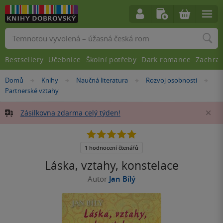
Vyhledávání
Bestsellery
Učebnice
Školní potřeby
Dark romance
Zachra
Nacházíte
Domů
Knihy
Naučná literatura
Rozvoj osobnosti
»
»
»
»
se
Partnerské vztahy
zde:
Zásilkovna zdarma celý týden!
Za
5.0
z
5
1 hodnocení čtenářů
hvězdiček
Láska, vztahy, konstelace
Autor
Jan Bílý