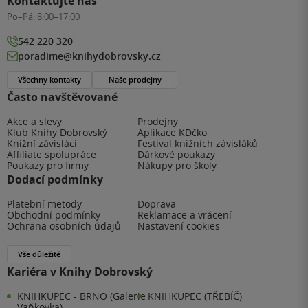
Kontaktujte nás
Po–Pá:
8:00–17:00
542 220 320
poradime@knihydobrovsky.cz
Všechny kontakty
Naše prodejny
Často navštěvované
Akce a slevy
Prodejny
Klub Knihy Dobrovský
Aplikace KDčko
Knižní závisláci
Festival knižních závisláků
Affiliate spolupráce
Dárkové poukazy
Poukazy pro firmy
Nákupy pro školy
Dodací podmínky
Platební metody
Doprava
Obchodní podmínky
Reklamace a vrácení
Ochrana osobních údajů
Nastavení cookies
Vše důležité
Kariéra v Knihy Dobrovský
KNIHKUPEC - BRNO (Galerie
KNIHKUPEC (TŘEBÍČ)
Vaňkovka)