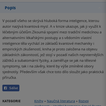
Popis
V pozadí všeho se skrývá hluboká forma inteligence, kterou
autor nazývá kvantová mysl. A v knize ukazuje, jak ji využít k
léčebným účelům.Zkoumá spojení mezi tradiční medicínou a
alternativními lékařskými postupy a s vědomím vlastní
inteligence těla vychází ze základů kvantové mechaniky i
empirických zkušeností; kniha je proto založena na objevu
základních zákonitostí, jež stojí v pozadí našich nejniternějších
zážitků a subatomární fyziky, a zaměřuje se jak na tělesné
symptomy, tak i na závěry, které by výše zmíněné obory
sjednotily. Především však chce toto dílo sloužit jako praktická
příručka.
Sdílet
KATEGORIE
Knihy
»
Naučná literatura
»
Rozvoj