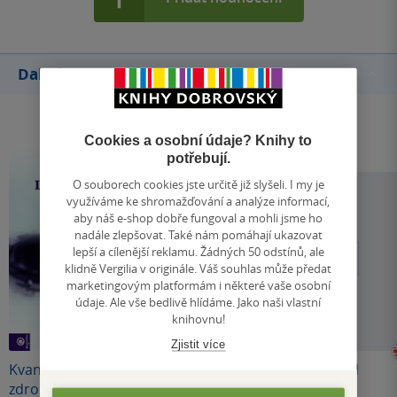
Další knihy autora
Cookies a osobní údaje? Knihy to
potřebují.
O souborech cookies jste určitě již slyšeli. I my je
využíváme ke shromažďování a analýze informací,
aby náš e-shop dobře fungoval a mohli jsme ho
nadále zlepšovat. Také nám pomáhají ukazovat
lepší a cílenější reklamu. Žádných 50 odstínů, ale
klidně Vergilia v originále. Váš souhlas může předat
marketingovým platformám i některé vaše osobní
údaje. Ale vše bedlivě hlídáme. Jako naši vlastní
knihovnu!
Nedostupné
Zjistit více
Kvantový léčivý
Techniky snění v
Processmind
zdroj v nás
bdělém stavu