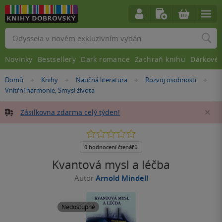
Vyhledávání
Novinky
Bestsellery
Dark romance
Zachraň knihu
Dárkové 
Nacházíte
Domů
Knihy
Naučná literatura
Rozvoj osobnosti
»
»
»
»
se
Vnitřní harmonie, Smysl života
zde:
Zásilkovna zdarma celý týden!
Za
0.0
z
5
0 hodnocení čtenářů
hvězdiček
Kvantová mysl a léčba
Autor
Arnold Mindell
Nedostupné