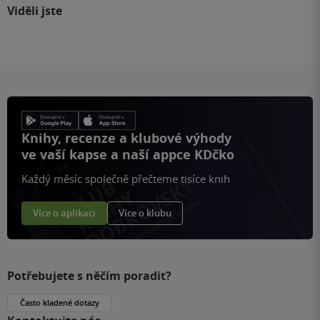
Viděli jste
Knihy, recenze a klubové výhody
ve vaší kapse a naší appce KDčko
Každý měsíc společně přečteme tisíce knih
Více o aplikaci
Více o klubu
Potřebujete s něčím poradit?
Často kladené dotazy