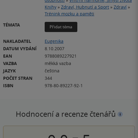
osobnosti
»
Vnitřní harmonie, Smysl života
Knihy
»
Zdraví, Hubnutí a Sport
»
Zdraví
»
Trénink mozku a paměti
TÉMATA
Přidat téma
NAKLADATEL
Eugenika
DATUM VYDÁNÍ
8.10.2007
EAN
9788089227921
VAZBA
měkká vazba
JAZYK
čeština
POČET STRAN
344
ISBN
978-80-89227-92-1
Hodnocení a recenze čtenářů