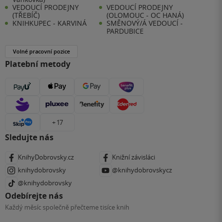
VEDOUCÍ PRODEJNY
VEDOUCÍ PRODEJNY
(TŘEBÍČ)
(OLOMOUC - OC HANÁ)
KNIHKUPEC - KARVINÁ
SMĚNOVÝ/Á VEDOUCÍ -
PARDUBICE
Volné pracovní pozice
Platební metody
+ 17
Sledujte nás
KnihyDobrovsky.cz
Knižní závisláci
knihydobrovsky
@knihydobrovskycz
@knihydobrovsky
Odebírejte nás
Každý měsíc společně přečteme tisíce knih