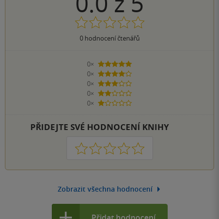
0.0
z
5
0
hodnocení čtenářů
0×
5 hvězdiček
0×
4 hvězdičky
0×
3 hvězdičky
0×
2 hvězdičky
0×
1 hvezdička
PŘIDEJTE SVÉ HODNOCENÍ KNIHY
1
2
3
4
5
Zobrazit všechna hodnocení
Přidat hodnocení