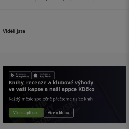
Viděli jste
Knihy, recenze a klubové výhody
ve vaší kapse a naší appce KDčko
Každý měsíc společně přečteme tisíce knih
Více o aplikaci
Více o klubu