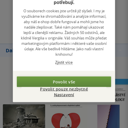
potřebují.
Zobrazit všechna hodnocení
O souborech cookies jste určitě již slyšeli. I my je
využíváme ke shromažďování a analýze informací,
aby náš e-shop dobře fungoval a mohli jsme ho
Přidat hodnocení
nadále zlepšovat. Také nám pomáhají ukazovat
lepší a cílenější reklamu. Žádných 50 odstínů, ale
klidně Vergilia v originále. Váš souhlas může předat
marketingovým platformám i některé vaše osobní
údaje. Ale vše bedlivě hlídáme. Jako naši vlastní
Další knihy autora
knihovnu!
Zjistit více
Povolit vše
Povolit pouze nezbytné
Nastavení