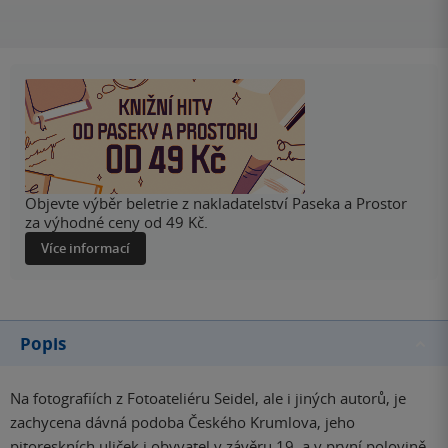
Objevte výběr beletrie z nakladatelství Paseka a Prostor
za výhodné ceny od 49 Kč.
Více informací
Popis
Na fotografiích z Fotoateliéru Seidel, ale i jiných autorů, je
zachycena dávná podoba Českého Krumlova, jeho
pitoreskních uliček i obyvatel v závěru 19. a v první polovině