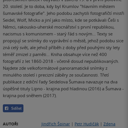
20. století. Je to doba, kdy byl Krumlov "hlavním městem
šumavské fotografie". Jeho podobu zachytili fotografičtí mistři
Seidel, Wolf, Micko a jiní jako místo, kde se potkávali Češi s
Němci, rakousko-uherské mocnářství s první republikou,
nacismus s komunismem - starý řád s novým… Texty se
propojují se snímky do vyprávění o městě, jehož podobu sice
zná celý svět, ale jehož příběh z doby před pouhými sty lety
téměř zmizel z paměti… Kniha obsahuje více než 400
fotografií z let 1860-2018 - včetně dosud nepublikovaných.
Najdete zde velkoformátové panoramatické snímky z
minulého století i precizní záběry ze současnosti. Třetí
publikace z ediční řady Seidelova Šumava navazuje na dva
úspěšné tituly Lipno - krajina pod hladinou (2016) a Šumava -
krajina pod sněhem (2017).
Sdílet
AUTOŘI
Jindřich Špinar
|
Petr Hudičák
|
Zdena