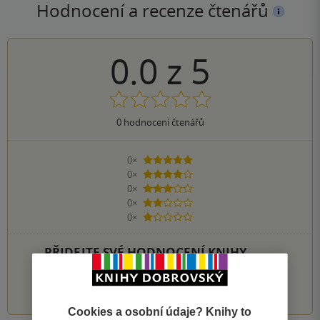
Hodnocení a recenze čtenářů
0.0
z
5
0
hodnocení čtenářů
0×
5 hvězdiček
0×
4 hvězdičky
0×
3 hvězdičky
0×
2 hvězdičky
0×
1 hvezdička
PŘIDEJTE SVÉ HODNOCENÍ KNIHY
1
2
3
4
5
Cookies a osobní údaje? Knihy to