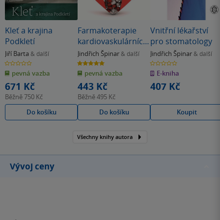
Kleť a krajina
Farmakoterapie
Vnitřní lékařství
Podkletí
kardiovaskulárních
pro stomatology
onemocnění
Jiří Barta
Jindřich Špinar
Jindřich Špinar
& další
& další
& další
0.0
5.0
0.0
z
z
z
pevná vazba
pevná vazba
E-kniha
5
5
5
hvězdiček
hvězdiček
hvězdiček
671 Kč
443 Kč
407 Kč
Běžně
750 Kč
Běžně
495 Kč
Do košíku
Do košíku
Koupit
Všechny knihy autora
Vývoj ceny