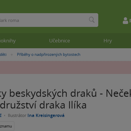
ioknihy
Učebnice
Hry
děti
Příběhy o nadpřirozených bytostech
»
ky beskydských draků - Neč
ružství draka Ilíka
č
Ilustrátor
Ina Kreisingerová
seznamu