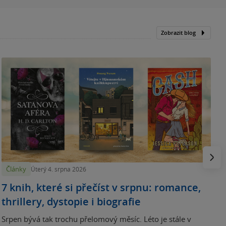
Zobrazit blog
N
p
Násled
Články
Úterý 4. srpna 2026
7 knih, které si přečíst v srpnu: romance,
thrillery, dystopie i biografie
Srpen bývá tak trochu přelomový měsíc. Léto je stále v