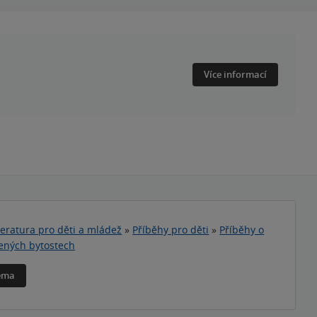
Více informací
teratura pro děti a mládež
»
Příběhy pro děti
»
Příběhy o
ených bytostech
téma