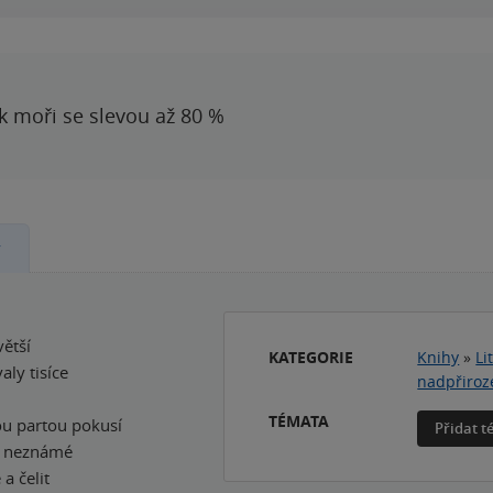
 k moři se slevou až 80 %
y
větší
KATEGORIE
Knihy
»
Li
aly tisíce
nadpřiroz
TÉMATA
vou partou pokusí
Přidat 
 v neznámé
a čelit