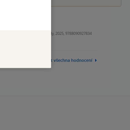
Kniha, Tajemné Beskydy, 2025, 9788090927834
Zobrazit všechna hodnocení