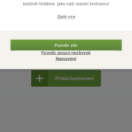
bedlivě hlídáme. Jako naši vlastní knihovnu!
Zjistit více
í draka Ilíka, které chytí nejen děti, ale i dospělé.
nze?
Ano
1
Povolit vše
Povolit pouze nezbytné
Nastavení
Přidat hodnocení