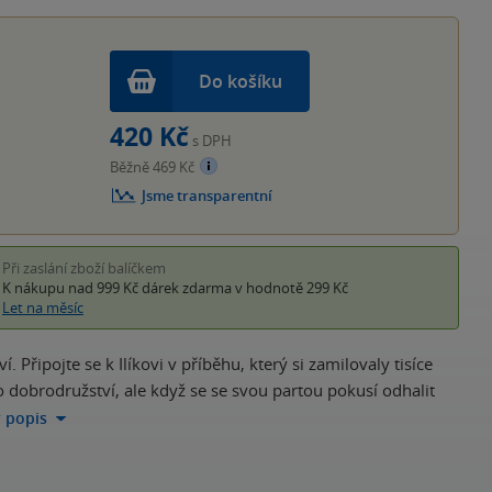
hvěz
Do košíku
420 Kč
s DPH
Běžně 469 Kč
Jsme transparentní
Při zaslání zboží balíčkem
K nákupu nad 999 Kč
dárek zdarma
v hodnotě 299 Kč
Let na měsíc
 Připojte se k Ilíkovi v příběhu, který si zamilovaly tisíce
o dobrodružství, ale když se se svou partou pokusí odhalit
ý popis