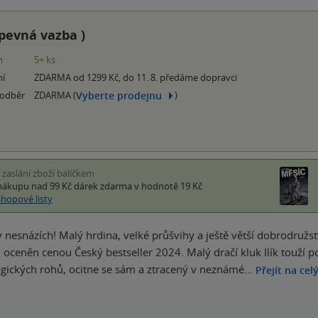
pevná vazba
)
m
5+ ks
ní
ZDARMA od 1299 Kč, do 11. 8. předáme dopravci
Vyberte prodejnu
 odběr
ZDARMA (
)
i zaslání zboží balíčkem
nákupu nad 99 Kč
dárek zdarma
v hodnotě 19 Kč
shopové listy
 nesnázích! Malý hrdina, velké průšvihy a ještě větší dobrodružství.
l oceněn cenou Český bestseller 2024. Malý dračí kluk Ilík touží p
gických rohů, ocitne se sám a ztracený v neznámé…
Přejít na cel