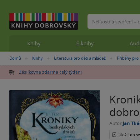
Vyhledávání
Knihy
E-knihy
Aud
Nacházíte
Domů
Knihy
Literatura pro děti a mládež
Příběhy pro 
»
»
»
se
zde:
Zásilkovna zdarma celý týden!
Kroni
dobrod
Autor
Jan Tká
Uložit do 