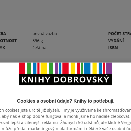
ZBA
pevná vazba
POČET ST
OTNOST
596 g
VYDÁNÍ
ZYK
čeština
ISBN
Hodnocení a recenze čtenářů
Cookies a osobní údaje? Knihy to potřebují.
h cookies jste určitě již slyšeli. I my je využíváme ke shromažďován
PŘIDEJTE SVÉ HODNOCENÍ KNIHY
N
, aby náš e-shop dobře fungoval a mohli jsme ho nadále zlepšovat
vat lepší a cílenější reklamu. Žádných 50 odstínů, ale klidně Vergil
s může předat marketingovým platformám i některé vaše osobní úda