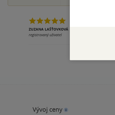
Nádherné dobrodružstv
ZUZANA LAŠŤOVKOVÁ
Pomohla vám tato rece
registrovaný uživatel
Vývoj ceny