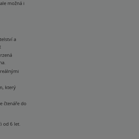
 ale možná i
elství a
t
vrzená
ha.
 reálnými
m, který
ne čtenáře do
i od 6 let.