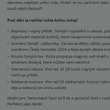
dávnému nepříteli svého rodu. Podaří se mu zachránit sebe,
osud celých Beskyd?
Proč děti (a rodiče) tuhle knihu milují:
Napínavý i vtipný příběh: Strhující vyprávění o odvaze, přát
objevování vlastních kořenů, které nezapomíná rozesmíva
Oceněno čtenáři i odborníky: Záruka skvělého zážitku pot
oceněními Český bestseller 2024 a Nejkrásnější dětská kni
Kouzlo českých hor: Kniha propojuje magický svět draků s
lokalitami Beskyd, které můžete sami navštívit.
Interaktivní zábava: Více než 30 QR kódů s tajným obsahe
rozšiřuje příběh
Nádherné ilustrace: Více než 50 nádherných ilustrací vtáh
děje a nedovolí jim knihu odložit.
Ideální pro: Samostatné čtení od 8 let a společné čtení s rodič
Perfektní jako dárek!