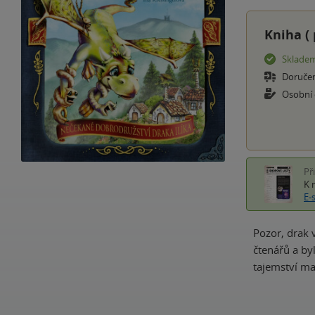
Kniha (
Sklade
Doruče
Osobní
Př
K 
E-
Pozor, drak v
čtenářů a by
tajemství ma