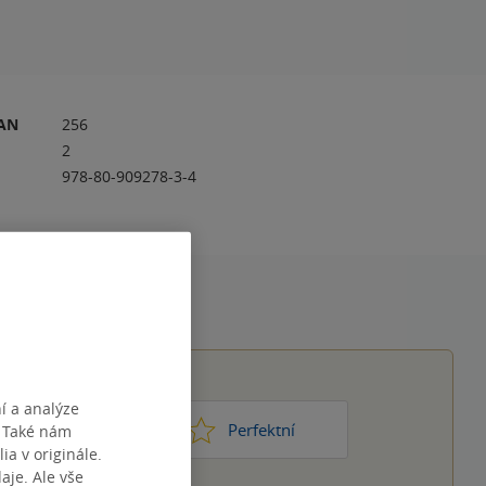
RAN
256
2
978-80-909278-3-4
í a analýze
1
2
3
4
5
ic moc
Perfektní
. Také nám
ia v originále.
je. Ale vše