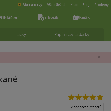
Akce a slevy
Vše důležité
Klub
Blog
Prodejny
E-košík
Košík
Přihlášení
Hračky
Papírnictví a dárky
Zav
ekané
5.0
z
5
2 hodnocení čtenářů